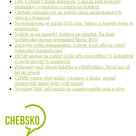
Léto v Domě Chopin pokračuje. Láká na letní koncerty,
přednášky i vyprávění o cestách na fichtlech
Chebské muzeum zve na sobotu plnou archeologických
objevů v Pomezné
Na Sokolovsku se srazila čtyři auta. Silnice u Starého Sedla je
neprůjezdná
Vydejte se na magický Seeberg po setmění. Na hrad
návštěvníky doveze legendární Škoda RTO
Zachyťte světlo fotoaparátem. Galerie 4 zve děti na tvůrčí
týden plný fotografování
BESIP apeluje na rodiče! Učíte děti nosit přilbu? U koloběžek
jí chybí přes 60 % zraněných
Zfetovaný muž okradl babičku a ujížděl hlídce. Hrozí mu až
pět let vězení
ČHMÚ varuje před požáry i kolapsy z horka, norské
předpovědi slibují ještě vyšší teploty
Neznámý řidič měl narazit do zaparkovaného auta a odjet