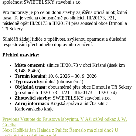
společnost SWIETELSKY stavební s.r.o.
Pro motoristy je po celou dobu stavby zajištěna oficiální objízdná
trasa. Ta je vedena obousměrně po silnicích III/20173, I/21,
následně opět III/20173 a III/20174 přes sousední obce Drmoul a
Tři Sekery.
Silničáři žádají řidiče o trpělivost, zvýšenou opatrnost a důsledné
respektování přechodného dopravního značení.
Přehled uzavírky:
Místo omezení:
silnice III/20173 v obci Krásné (úsek km
8,148–8,465)
Termín konání:
10. 6. 2026 – 30. 9. 2026
Typ uzavírky:
úplná (obousměrná)
Objízdná trasa:
obousměrně přes obce Drmoul a Tři Sekery
(po silnicích III/20173 – I/21 – III/20173 – III/20174)
Zhotovitel stavby:
SWIETELSKY stavební s.r.o.
Zdroj informací:
Krajská správa a údržba silnic
Karlovarského kraje
Navigace
Previous
Previous
Vstupte do Faustova labyrintu. V Aši ožívá odkaz J. W.
post:
Goetha
pro
Next
Next
Košíkář Jan Halada z Paliče: Řemeslo má zlaté dno? U
post:
košíkářství to platí jen napůl