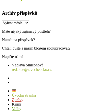
Archiv příspěvků
Archiv
příspěvků
Máte nějaký zajímavý postřeh?
Námět na příspěvek?
Chtěli byste s naším blogem spolupracovat?
Napište nám!
Václava Simeonová
redakce@zivechebsko.cz
facebook
instagram
Úvodní stránka
Zprávy
Krimi
Volby