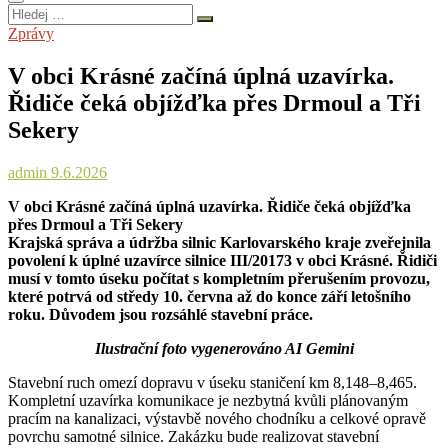
Hledej
…
Zprávy
V obci Krásné začíná úplná uzavírka.
Řidiče čeká objížďka přes Drmoul a Tři
Sekery
admin
9.6.2026
V obci Krásné začíná úplná uzavírka. Řidiče čeká objížďka
přes Drmoul a Tři Sekery
Krajská správa a údržba silnic Karlovarského kraje zveřejnila
povolení k úplné uzavírce silnice III/20173 v obci Krásné. Řidiči
musí v tomto úseku počítat s kompletním přerušením provozu,
které potrvá od středy 10. června až do konce září letošního
roku. Důvodem jsou rozsáhlé stavební práce.
Ilustrační foto vygenerováno AI Gemini
Stavební ruch omezí dopravu v úseku staničení km 8,148–8,465.
Kompletní uzavírka komunikace je nezbytná kvůli plánovaným
pracím na kanalizaci, výstavbě nového chodníku a celkové opravě
povrchu samotné silnice. Zakázku bude realizovat stavební