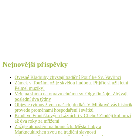
Nejnovější příspěvky
Ovesné Kladruby chystají tradiční Pouť ke Sv. Vavřinci
Zámek v Toužimi ožije skvělou hudbou. Přijďte si užít letní
Pelmel muziky!
Veřejná sbírka na opravu chrámu sv. Olgy finišuje. Zbývají
poslední dva týdny
Objevte rytmus života našich předků. V Milíkově vás historik
provede proměnami hospodaření i svátků
Kradl ve Františkových Lázních i v Chebu! Zloději kol hrozí
až dva roky za mřížemi
Zažijte atmosféru na hranicích. Města Luby a
Markneukirchen zvou na tradiční slavnosti