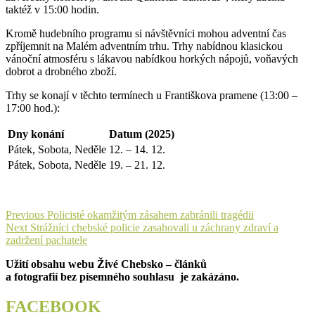
taktéž v 15:00 hodin.
Kromě hudebního programu si návštěvníci mohou adventní čas
zpříjemnit na Malém adventním trhu. Trhy nabídnou klasickou
vánoční atmosféru s lákavou nabídkou horkých nápojů, voňavých
dobrot a drobného zboží.
Trhy se konají v těchto termínech u Františkova pramene (13:00 –
17:00 hod.):
Dny konání
Datum (2025)
Pátek, Sobota, Neděle
12. – 14. 12.
Pátek, Sobota, Neděle
19. – 21. 12.
Navigace
Previous
Previous
Policisté okamžitým zásahem zabránili tragédii
Next
post:
Next
Strážníci chebské policie zasahovali u záchrany zdraví a
pro
post:
zadržení pachatele
příspěvek
Užití obsahu webu Živé Chebsko – článků
a fotografií bez písemného souhlasu je zakázáno.
FACEBOOK