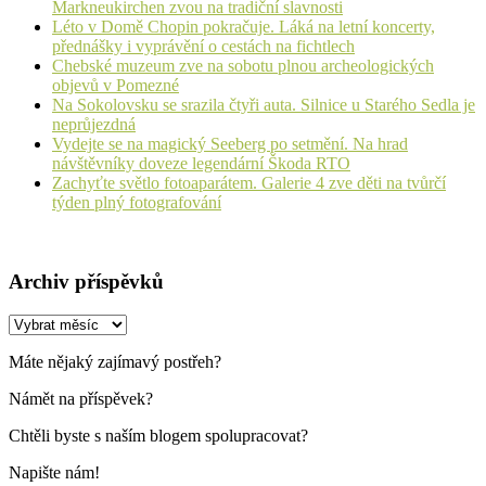
Markneukirchen zvou na tradiční slavnosti
Léto v Domě Chopin pokračuje. Láká na letní koncerty,
přednášky i vyprávění o cestách na fichtlech
Chebské muzeum zve na sobotu plnou archeologických
objevů v Pomezné
Na Sokolovsku se srazila čtyři auta. Silnice u Starého Sedla je
neprůjezdná
Vydejte se na magický Seeberg po setmění. Na hrad
návštěvníky doveze legendární Škoda RTO
Zachyťte světlo fotoaparátem. Galerie 4 zve děti na tvůrčí
týden plný fotografování
Archiv příspěvků
Archiv
příspěvků
Máte nějaký zajímavý postřeh?
Námět na příspěvek?
Chtěli byste s naším blogem spolupracovat?
Napište nám!