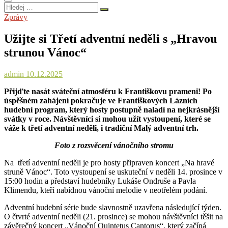
Hledej
…
Zprávy
Užijte si Třetí adventní neděli s „Hravou
strunou Vánoc“
admin
10.12.2025
Přijďte nasát sváteční atmosféru k Františkovu prameni! Po
úspěšném zahájení pokračuje ve Františkových Lázních
hudební program, který hosty postupně naladí na nejkrásnější
svátky v roce. Návštěvníci si mohou užít vystoupení, které se
váže k třetí adventní neděli, i tradiční Malý adventní trh.
Foto z rozsvěcení vánočního stromu
Na třetí adventní neděli je pro hosty připraven koncert „Na hravé
struně Vánoc“. Toto vystoupení se uskuteční v neděli 14. prosince v
15:00 hodin a představí hudebníky Lukáše Ondruše a Pavla
Klimendu, kteří nabídnou vánoční melodie v neotřelém podání.
Adventní hudební série bude slavnostně uzavřena následující týden.
O čtvrté adventní neděli (21. prosince) se mohou návštěvníci těšit na
závěrečný koncert „Vánoční Quintetus Cantorus“, který začíná