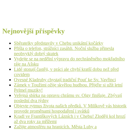
Nejnovější příspěvky
Sběratelky představily v Chebu unikátní kočárky
Přišla o telefon, strážníci zasáhli. Noční služba přinesla
neobvyklý dobrý skutek
Vydejte se na nedělní výpravu do nechráněného mokřadního
ráje na Ašsku
Lidé stonají častěji, v práci ale chybí kratší dobu než před
covidem
Ovesné Kladruby chystají tradiční Pouť ke Sv. Vavřinci
Zámek v Toužimi ožije skvělou hudbou. Přijďte si užít letní
Pelmel muziky!
Veřejná sbírka na opravu chrámu sv. Olgy finišuje. Zbývají
poslední dva týdny
Objevte rytmus života našich předků. V Milíkově vás historik
provede proměnami hospodaření i svátků
Kradl ve Františkových Lázních i v Chebu! Zloději kol hrozí
až dva roky za mřížemi
Zažijte atmosféru na hranicích. Města Luby a