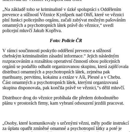
„Na základě toho se kriminalisté v úzké spolupráci s Oddělením
prevence a stížností Věznice Kynšperk nad Ohří, které ve věznici
plní funkci policejního orgánu, začali zabývat možným pašováním
omamných a psychotropních látek právě do věznice,“ uvedl
policejní mluvčí Jakub Kopřiva.
Foto: Policie ČR
V rámci součinnosti poskytlo oddělení prevence a stížností
chebským kriminalistům zásadní informace.“ Jejich následným
rozpracováním a rozsáhlou operativní činností obou policejních
orgánů se podařilo odhalit organizovanou skupinu, která zajišťovala
distribuci omamných a psychotropních látek, zejména pak
marihuany, pervitinu, kokainu a extáze v Aši, Plesné a v Chebu.
Část omamných a psychotropních látek, kterými organizovaná
skupina disponovala, pak končila právě ve věznici,“s dělil mluvčí.
Distribuce drog do věznice probíhala dle předem dohodnutého
plánu v prostorách firmy, kam vybraní odsouzení jezdili pracovat.
„Osoby, které komunikovaly s určenými vězni, měly podle instrukcí
za úplatu opatřit zmíněné omamné a psychotropní látky a poté je