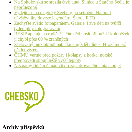
Na Sokolovsku se srazila čtyři auta. Silnice u Starého Sedla je
neprůjezdná
Vydejte se na magický Seeberg po setmění. Na hrad
návštěvníky doveze legendární Škoda RTO
Zachyťte světlo fotoaparátem. Galerie 4 zve děti na tvůrčí
týden plný fotografování
BESIP apeluje na rodiče! Učíte děti nosit přilbu? U koloběžek
jí chybí přes 60 % zraněných
Zfetovaný muž okradl babičku a ujížděl hlídce. Hrozí mu až
pět let vězení
ČHMÚ varuje před požáry i kolapsy z horka, norské
předpovědi slibují ještě vyšší teploty
Neznámý řidič měl narazit do zaparkovaného auta a odjet
Archiv příspěvků