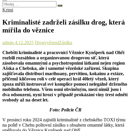
Hledej
…
Krimi
Kriminalisté zadrželi zásilku drog, která
mířila do věznice
admin
4.12.2025
Drogy
vězení
Zásilka
Chebští kriminalisté a pracovníci Věznice Kynšperk nad Ohří
rozbili rozsáhlou a organizovanou drogovou síť, která
zásobovala omamnými a psychotropními látkami nejen region
Ašska a Chebska, ale i samotné vězeňské zařízení. Skupina
zajišťovala distribuci marihuany, pervitinu, kokainu a extáze,
přičemž klíčovou roli v celé operaci hrál 40letý vězeň, který
zpoza mříží instruoval své komplice pomocí nelegálně drženého
mobilního telefonu. Všem osmi obviněným, mezi nimiž jsou i
dva odsouzení, nyní hrozí v případě prokázání viny trest odnětí
svobody až na deset let.
Foto: Policie ČR
V prosinci roku 2024 zajistili kriminalisté z chebského TOXI týmu
na poště v Chebu poštovní zásilku s obsahem omamné látky, která
směřovala do Věznice Kynšperk nad Ohří.