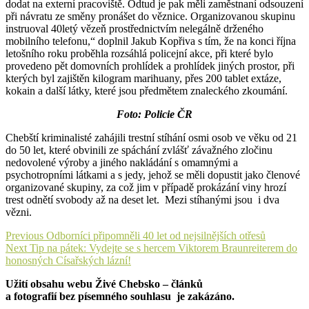
dodat na externí pracoviště. Odtud je pak měli zaměstnaní odsouzení
při návratu ze směny pronášet do věznice. Organizovanou skupinu
instruoval 40letý vězeň prostřednictvím nelegálně drženého
mobilního telefonu,“ doplnil Jakub Kopřiva s tím, že na konci října
letošního roku proběhla rozsáhlá policejní akce, při které bylo
provedeno pět domovních prohlídek a prohlídek jiných prostor, při
kterých byl zajištěn kilogram marihuany, přes 200 tablet extáze,
kokain a další látky, které jsou předmětem znaleckého zkoumání.
Foto: Policie ČR
Chebští kriminalisté zahájili trestní stíhání osmi osob ve věku od 21
do 50 let, které obvinili ze spáchání zvlášť závažného zločinu
nedovolené výroby a jiného nakládání s omamnými a
psychotropními látkami a s jedy, jehož se měli dopustit jako členové
organizované skupiny, za což jim v případě prokázání viny hrozí
trest odnětí svobody až na deset let. Mezi stíhanými jsou i dva
vězni.
Navigace
Previous
Previous
Odborníci připomněli 40 let od nejsilnějších otřesů
Next
post:
Next
Tip na pátek: Vydejte se s hercem Viktorem Braunreiterem do
pro
post:
honosných Císařských lázní!
příspěvek
Užití obsahu webu Živé Chebsko – článků
a fotografií bez písemného souhlasu je zakázáno.