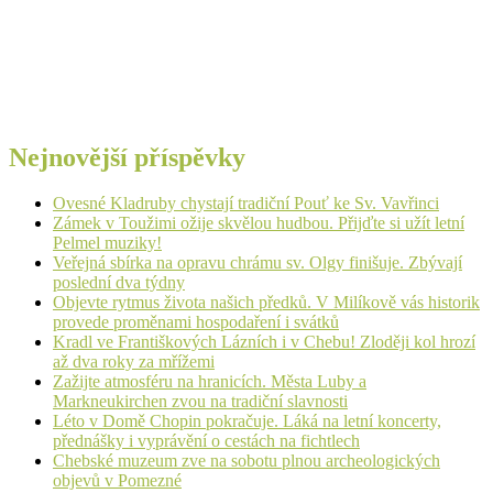
Nejnovější příspěvky
Ovesné Kladruby chystají tradiční Pouť ke Sv. Vavřinci
Zámek v Toužimi ožije skvělou hudbou. Přijďte si užít letní
Pelmel muziky!
Veřejná sbírka na opravu chrámu sv. Olgy finišuje. Zbývají
poslední dva týdny
Objevte rytmus života našich předků. V Milíkově vás historik
provede proměnami hospodaření i svátků
Kradl ve Františkových Lázních i v Chebu! Zloději kol hrozí
až dva roky za mřížemi
Zažijte atmosféru na hranicích. Města Luby a
Markneukirchen zvou na tradiční slavnosti
Léto v Domě Chopin pokračuje. Láká na letní koncerty,
přednášky i vyprávění o cestách na fichtlech
Chebské muzeum zve na sobotu plnou archeologických
objevů v Pomezné