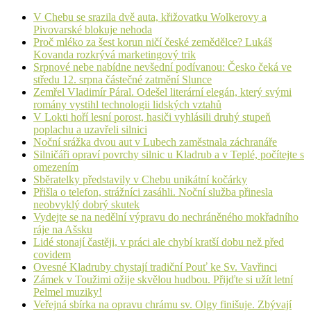
V Chebu se srazila dvě auta, křižovatku Wolkerovy a
Pivovarské blokuje nehoda
Proč mléko za šest korun ničí české zemědělce? Lukáš
Kovanda rozkrývá marketingový trik
Srpnové nebe nabídne nevšední podívanou: Česko čeká ve
středu 12. srpna částečné zatmění Slunce
Zemřel Vladimír Páral. Odešel literární elegán, který svými
romány vystihl technologii lidských vztahů
V Lokti hoří lesní porost, hasiči vyhlásili druhý stupeň
poplachu a uzavřeli silnici
Noční srážka dvou aut v Lubech zaměstnala záchranáře
Silničáři opraví povrchy silnic u Kladrub a v Teplé, počítejte s
omezením
Sběratelky představily v Chebu unikátní kočárky
Přišla o telefon, strážníci zasáhli. Noční služba přinesla
neobvyklý dobrý skutek
Vydejte se na nedělní výpravu do nechráněného mokřadního
ráje na Ašsku
Lidé stonají častěji, v práci ale chybí kratší dobu než před
covidem
Ovesné Kladruby chystají tradiční Pouť ke Sv. Vavřinci
Zámek v Toužimi ožije skvělou hudbou. Přijďte si užít letní
Pelmel muziky!
Veřejná sbírka na opravu chrámu sv. Olgy finišuje. Zbývají