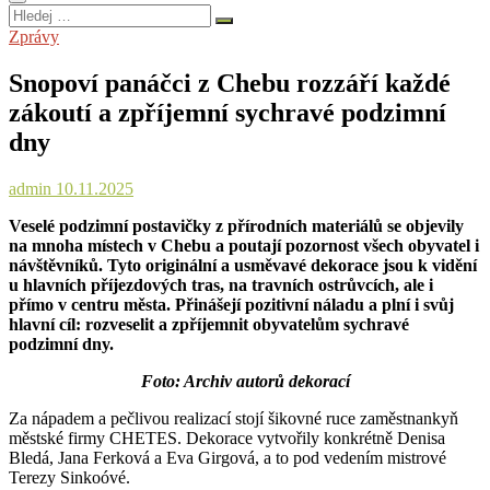
Hledej
…
Zprávy
Snopoví panáčci z Chebu rozzáří každé
zákoutí a zpříjemní sychravé podzimní
dny
admin
10.11.2025
Veselé podzimní postavičky z přírodních materiálů se objevily
na mnoha místech v Chebu a poutají pozornost všech obyvatel i
návštěvníků. Tyto originální a usměvavé dekorace jsou k vidění
u hlavních příjezdových tras, na travních ostrůvcích, ale i
přímo v centru města. Přinášejí pozitivní náladu a plní i svůj
hlavní cíl: rozveselit a zpříjemnit obyvatelům sychravé
podzimní dny.
Foto: Archiv autorů dekorací
Za nápadem a pečlivou realizací stojí šikovné ruce zaměstnankyň
městské firmy CHETES. Dekorace vytvořily konkrétně Denisa
Bledá, Jana Ferková a Eva Girgová, a to pod vedením mistrové
Terezy Sinkoóvé.