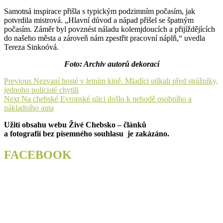
Samotná inspirace přišla s typickým podzimním počasím, jak
potvrdila mistrová. „Hlavní důvod a nápad přišel se špatným
počasím. Záměr byl povznést náladu kolemjdoucích a přijíždějících
do našeho města a zároveň nám zpestřit pracovní náplň,“ uvedla
Tereza Sinkoóvá.
Foto: Archiv autorů dekorací
Navigace
Previous
Previous
Nezvaní hosté v letním kině. Mladíci utíkali před strážníky,
post:
jednoho policisté chytili
pro
Next
Next
Na chebské Evropské ulici došlo k nehodě osobního a
příspěvek
post:
nákladního auta
Užití obsahu webu Živé Chebsko – článků
a fotografií bez písemného souhlasu je zakázáno.
FACEBOOK