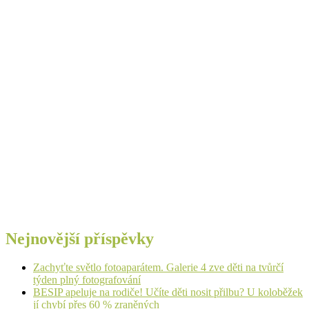
Nejnovější příspěvky
Zachyťte světlo fotoaparátem. Galerie 4 zve děti na tvůrčí
týden plný fotografování
BESIP apeluje na rodiče! Učíte děti nosit přilbu? U koloběžek
jí chybí přes 60 % zraněných