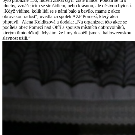
bylo přibližně 150, museli získat čtyři zlaté mince. Potkali se tu s
duchy, vznášejícím se strašidlem, nebo krásnou, ale děsivou bytostí.
„Když vidíme, kolik lidí se s námi bálo a bavilo, máme z akce
obrovskou radost“, uvedla za spolek AZP Pomezí, který akci
připravil, Alena Kolditzová a dodala: „Na organizaci této akce se
podílela obec Pomezí nad Ohří a spousta místních dobrovolníků,
kterým tímto děkuji. Myslím, že i my dospělí jsme si halloweenskou
slavnost užili.“