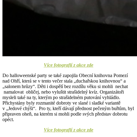
Více fotografií z akce zde
Do halloweenské party se také zapojila Obecní knihovna Pomezí
nad Ohří, která se v tento večer stala „duchařskou knihovnou“ a
„salonem hrůzy“. Děti i dospělí bez rozdílu věku si mohli nechat
namalovat obličej, nebo vyluštit strašidelný kvíz. Organizátoři
mysleli také na ty, kterým po strašidelném putování vyhládlo.
Přichystány byly rozmanité dobroty ve slané i sladké variantě
v „Jedové chýši“. Pro ty, kteří dávají přednost pečeným buřtům, byl
připraven oheň, na kterém si mohli podle svých představ dobrotu
opéct.
Více fotografií z akce zde