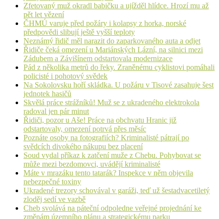
Zfetovaný muž okradl babičku a ujížděl hlídce. Hrozí mu až
pět let vězení
ČHMÚ varuje před požáry i kolapsy z horka, norské
předpovědi slibují ještě vyšší teploty
Neznámý řidič měl narazit do zaparkovaného auta a odjet
Řidiče čeká omezení u Mariánských Lázní, na silnici mezi
Zádubem a Závišínem odstartovala modernizace
Pád z několika metrů do řeky. Zraněnému cyklistovi pomáhali
policisté i pohotový svědek
Na Sokolovsku hoří skládka. U požáru v Tisové zasahuje šest
jednotek hasičů
Skvělá práce strážníků! Muž se z ukradeného elektrokola
radoval jen pár minut
Řidiči, pozor u Aše! Práce na obchvatu Hranic již
odstartovaly, omezení potrvá přes měsíc
Poznáte osoby na fotografiích? Kriminalisté pátrají po
svědcích divokého nákupu bez placení
Soud vydal příkaz k zatčení muže z Chebu. Pohybovat se
může mezi bezdomovci, uvádějí kriminalisté
Máte v mrazáku tento tatarák? Inspekce v něm objevila
nebezpečné toxiny
Ukradené trezory schovával v garáži, teď už šestadvacetiletý
zloděj sedí ve vazbě
Cheb svolává na páteční odpoledne veřejné projednání ke
změnám územního plánu a strategickému parku