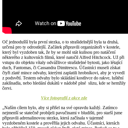
Oč jednodušší byla první stezka, o to strašidelnější byla ta druhá,
určená pro ty odrostlejší. Začátek připravili organizátoři v kostele,
který byl vyzdoben tak, že by se mohl stát kulisou pro natáčení
některého z kultovních filmů, které natočil Alfred Hitchcock. Už při
vstupu do objektu vítaly odvážlivce strašidelné bytosti, jako létající
duch, Fantomas, či Cassandra Dimitrescu. Účastníci museli získat
čtyři zlaté mince odvahy, kterými zaplatili hrobníkovi, aby je vyvedl
z podsvětí. Testem odvahy bylo skládání kostlivce do rakve, luštění
zaklínadla, nebo hledání dukátů v nádobě plné slizu, kde se hemžily
červi.
Více fotografií z akce zde
„Naším cílem bylo, aby si přišel na své opravdu každý. Zatímco
nejmenší se statečně probíjeli pavučinami v bludišti, pro starší jsme
připravili adrenalinovou stezku, která začínala v tajemně
vyzdobeném kostele a prověřila jejich odvahu. Účastníci, kterách