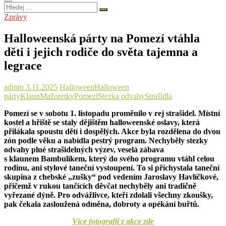
Hledej
…
Zprávy
Halloweenská párty na Pomezí vtáhla
děti i jejich rodiče do světa tajemna a
legrace
admin
3.11.2025
Halloween
Halloween
párty
Klaun
Mažoretky
Pomezí
Stezka odvahy
Strašidla
Pomezí se v sobotu 1. listopadu proměnilo v rej strašidel. Místní
kostel a hřiště se staly dějištěm halloweenské oslavy, která
přilákala spoustu dětí i dospělých. Akce byla rozdělena do dvou
zón podle věku a nabídla pestrý program. Nechyběly stezky
odvahy plné strašidelných výzev, veselá zábava
s klaunem Bambulíkem, který do svého programu vtáhl celou
rodinu, ani stylové taneční vystoupení. To si přichystala taneční
skupina z chebské „zušky“ pod vedením Jaroslavy Havlíčkové,
přičemž v rukou tančících děvčat nechyběly ani tradičně
vyřezané dýně. Pro odvážlivce, kteří zdolali všechny zkoušky,
pak čekala zasloužená odměna, dobroty a opékání buřtů.
Více fotografií z akce zde