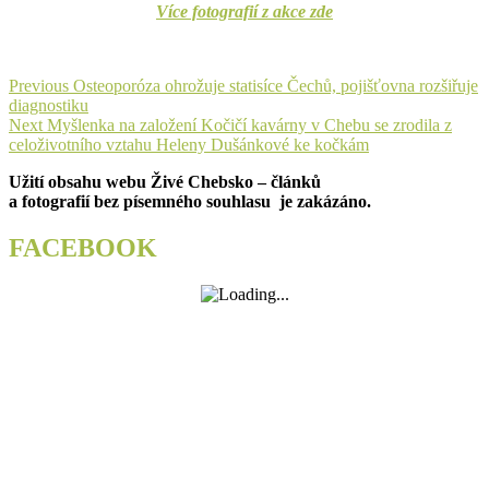
Více fotografií z akce zde
Navigace
Previous
Previous
Osteoporóza ohrožuje statisíce Čechů, pojišťovna rozšiřuje
post:
diagnostiku
pro
Next
Next
Myšlenka na založení Kočičí kavárny v Chebu se zrodila z
příspěvek
post:
celoživotního vztahu Heleny Dušánkové ke kočkám
Užití obsahu webu Živé Chebsko – článků
a fotografií bez písemného souhlasu je zakázáno.
FACEBOOK