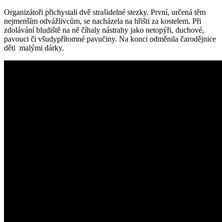
Organizátoři přichystali dvě strašidelné stezky. První, určená těm
nejmenším odvážlivcům, se nacházela na hřišti za kostelem. Při
zdolávání bludiště na ně číhaly nástrahy jako netopýři, duchové,
pavouci či všudypřítomné pavučiny. Na konci odměnila čarodějnice
děti malými dárky.