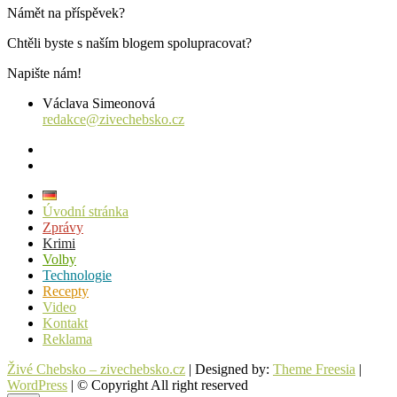
Námět na příspěvek?
Chtěli byste s naším blogem spolupracovat?
Napište nám!
Václava Simeonová
redakce@zivechebsko.cz
facebook
instagram
Úvodní stránka
Zprávy
Krimi
Volby
Technologie
Recepty
Video
Kontakt
Reklama
Živé Chebsko – zivechebsko.cz
| Designed by:
Theme Freesia
|
WordPress
| © Copyright All right reserved