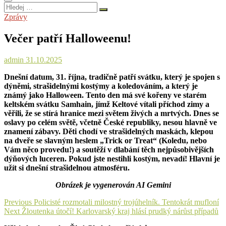
Hledej
…
Zprávy
Večer patří Halloweenu!
admin
31.10.2025
Dnešní datum, 31. října, tradičně patří svátku, který je spojen s
dýněmi, strašidelnými kostýmy a koledováním, a který je
známý jako Halloween. Tento den má své kořeny ve starém
keltském svátku Samhain, jímž Keltové vítali příchod zimy a
věřili, že se stírá hranice mezi světem živých a mrtvých. Dnes se
oslavy po celém světě, včetně České republiky, nesou hlavně ve
znamení zábavy. Děti chodí ve strašidelných maskách, klepou
na dveře se slavným heslem „Trick or Treat“ (Koledu, nebo
Vám něco provedu!) a soutěží v dlabání těch nejpůsobivějších
dýňových luceren. Pokud jste nestihli kostým, nevadí! Hlavní je
užít si dnešní strašidelnou atmosféru.
Obrázek je vygenerován AI Gemini
Navigace
Previous
Previous
Policisté rozmotali milostný trojúhelník. Tentokrát mufloní
Next
post:
Next
Žloutenka útočí! Karlovarský kraj hlásí prudký nárůst případů
pro
post: