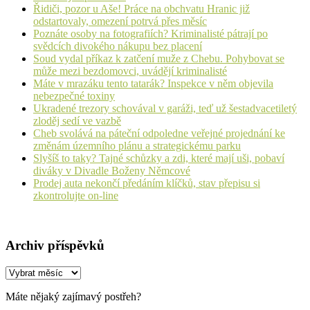
Řidiči, pozor u Aše! Práce na obchvatu Hranic již
odstartovaly, omezení potrvá přes měsíc
Poznáte osoby na fotografiích? Kriminalisté pátrají po
svědcích divokého nákupu bez placení
Soud vydal příkaz k zatčení muže z Chebu. Pohybovat se
může mezi bezdomovci, uvádějí kriminalisté
Máte v mrazáku tento tatarák? Inspekce v něm objevila
nebezpečné toxiny
Ukradené trezory schovával v garáži, teď už šestadvacetiletý
zloděj sedí ve vazbě
Cheb svolává na páteční odpoledne veřejné projednání ke
změnám územního plánu a strategickému parku
Slyšíš to taky? Tajné schůzky a zdi, které mají uši, pobaví
diváky v Divadle Boženy Němcové
Prodej auta nekončí předáním klíčků, stav přepisu si
zkontrolujte on-line
Archiv příspěvků
Archiv
příspěvků
Máte nějaký zajímavý postřeh?