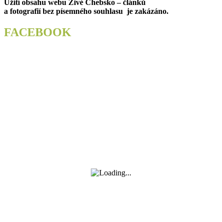
Užití obsahu webu Živé Chebsko – článků
příspěvek
a fotografií bez písemného souhlasu je zakázáno.
FACEBOOK