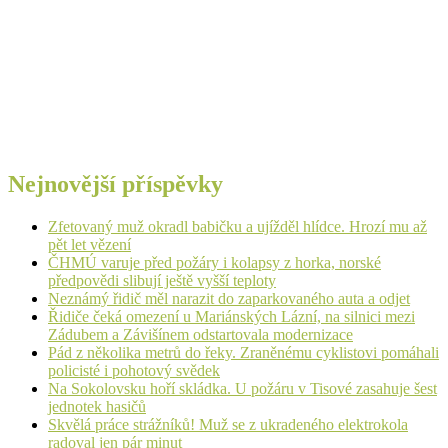
Nejnovější příspěvky
Zfetovaný muž okradl babičku a ujížděl hlídce. Hrozí mu až
pět let vězení
ČHMÚ varuje před požáry i kolapsy z horka, norské
předpovědi slibují ještě vyšší teploty
Neznámý řidič měl narazit do zaparkovaného auta a odjet
Řidiče čeká omezení u Mariánských Lázní, na silnici mezi
Zádubem a Závišínem odstartovala modernizace
Pád z několika metrů do řeky. Zraněnému cyklistovi pomáhali
policisté i pohotový svědek
Na Sokolovsku hoří skládka. U požáru v Tisové zasahuje šest
jednotek hasičů
Skvělá práce strážníků! Muž se z ukradeného elektrokola
radoval jen pár minut