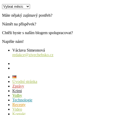
Archiv
příspěvků
Máte nějaký zajímavý postřeh?
Námět na příspěvek?
Chtěli byste s naším blogem spolupracovat?
Napište nám!
Václava Simeonová
redakce@zivechebsko.cz
facebook
instagram
Úvodní stránka
Zprávy
Krimi
Volby
Technologie
Recepty
Video
Kontakt