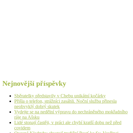
Nejnovější příspěvky
Sběratelky představily v Chebu unikátní kočárky
Přišla o telefon, strážníci zasáhli. Noční služba přinesla
neobvyklý dobrý skutek
Vydejte se na nedělní výpravu do nechráněného mokřadního
ráje na Ašsku
Lidé stonají častěji, v práci ale chybí kratší dobu než před
covidem