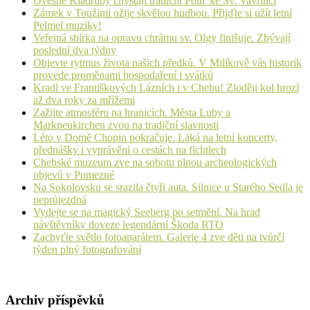
Ovesné Kladruby chystají tradiční Pouť ke Sv. Vavřinci
Zámek v Toužimi ožije skvělou hudbou. Přijďte si užít letní
Pelmel muziky!
Veřejná sbírka na opravu chrámu sv. Olgy finišuje. Zbývají
poslední dva týdny
Objevte rytmus života našich předků. V Milíkově vás historik
provede proměnami hospodaření i svátků
Kradl ve Františkových Lázních i v Chebu! Zloději kol hrozí
až dva roky za mřížemi
Zažijte atmosféru na hranicích. Města Luby a
Markneukirchen zvou na tradiční slavnosti
Léto v Domě Chopin pokračuje. Láká na letní koncerty,
přednášky i vyprávění o cestách na fichtlech
Chebské muzeum zve na sobotu plnou archeologických
objevů v Pomezné
Na Sokolovsku se srazila čtyři auta. Silnice u Starého Sedla je
neprůjezdná
Vydejte se na magický Seeberg po setmění. Na hrad
návštěvníky doveze legendární Škoda RTO
Zachyťte světlo fotoaparátem. Galerie 4 zve děti na tvůrčí
týden plný fotografování
Archiv příspěvků