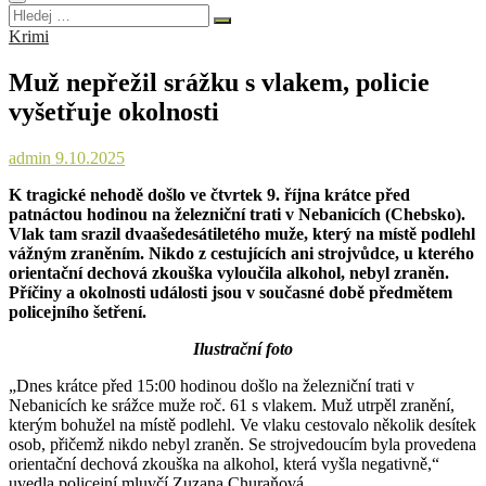
Hledej
…
Krimi
Muž nepřežil srážku s vlakem, policie
vyšetřuje okolnosti
admin
9.10.2025
K tragické nehodě došlo ve čtvrtek 9. října krátce před
patnáctou hodinou na železniční trati v Nebanicích (Chebsko).
Vlak tam srazil dvaašedesátiletého muže, který na místě podlehl
vážným zraněním. Nikdo z cestujících ani strojvůdce, u kterého
orientační dechová zkouška vyloučila alkohol, nebyl zraněn.
Příčiny a okolnosti události jsou v současné době předmětem
policejního šetření.
Ilustrační foto
„Dnes krátce před 15:00 hodinou došlo na železniční trati v
Nebanicích ke srážce muže roč. 61 s vlakem. Muž utrpěl zranění,
kterým bohužel na místě podlehl. Ve vlaku cestovalo několik desítek
osob, přičemž nikdo nebyl zraněn. Se strojvedoucím byla provedena
orientační dechová zkouška na alkohol, která vyšla negativně,“
uvedla policejní mluvčí Zuzana Churaňová.