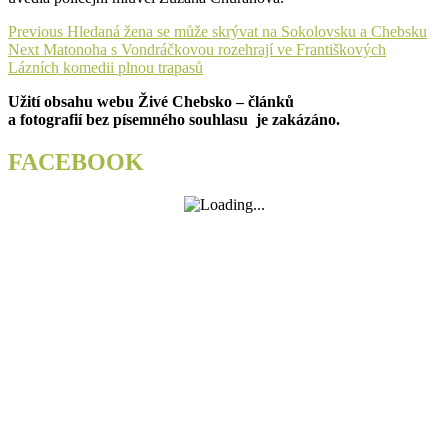
Navigace
Previous
Previous
Hledaná žena se může skrývat na Sokolovsku a Chebsku
Next
post:
Next
Matonoha s Vondráčkovou rozehrají ve Františkových
pro
post:
Lázních komedii plnou trapasů
příspěvek
Užití obsahu webu Živé Chebsko – článků
a fotografií bez písemného souhlasu je zakázáno.
FACEBOOK