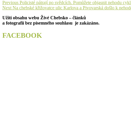
Navigace
Previous
Previous
Policisté pátrají po svědcích. Pomůžete objasnit nehodu cyk
Next
post:
Next
Na chebské křižovatce ulic Karlova a Pivovarská došlo k nehodě
pro
post:
Užití obsahu webu Živé Chebsko – článků
příspěvek
a fotografií bez písemného souhlasu je zakázáno.
FACEBOOK