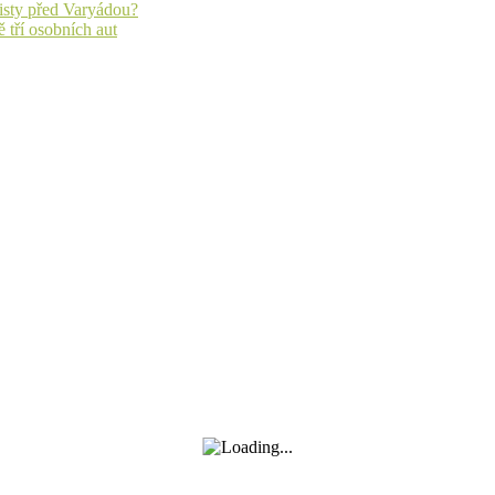
listy před Varyádou?
 tří osobních aut