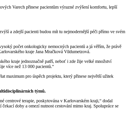
lových Varech přinese pacientům výrazné zvýšení komfortu, lepší
zvýší a zdejší pacienti budou mít tu nejmodernější péči přímo ve svém
vysoký počet onkologicky nemocných pacientů a já věřím, že právě
a Karlovarského kraje Jana Mračková Vildumetzová.
kého kraje jednoznačně patří, neboť i zde žije velké množství
ije více než 13 000 pacientů.“
ělat maximum pro úspěch projektu, který přinese největší užitek
tidisciplinárních týmů.
né centrové terapie, poskytována v Karlovarském kraji,“ dodal
í čekací doby a omezí nutnost cestování mimo kraj. Spolupráce se