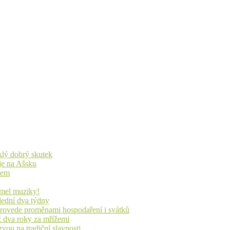
yklý dobrý skutek
je na Ašsku
idem
lmel muziky!
lední dva týdny
 provede proměnami hospodaření i svátků
ž dva roky za mřížemi
vou na tradiční slavnosti