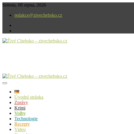
Skip
Sobota, 08 srpna, 2026
to
redakce@zivechebsko.cz
content
facebook
instagram
V našem regionu se stále něco děje.
Živé Chebsko – zivechebsko.cz
Úvodní stránka
Zprávy
Krimi
Volby
Technologie
Recepty
Video