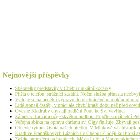
Nejnovější příspěvky
Sběratelky představily v Chebu unikátní kočárky
Přišla o telefon, strážníci zasáhli. Noční služba přinesla neobv
Vydejte se na nedělní výpravu do nechráněného mokřadního rá
Lidé stonají častěji, v práci ale chybí kratší dobu než před cov
Ovesné Kladruby chystají tradiční Pouť ke Sv. Vavřinci
Zámek v Toužimi ožije skvělou hudbou. Přijďte si užít letní Pe
Veřejná sbírka na opravu chrámu sv. Olgy finišuje. Zbývají pos
Objevte rytmus života našich předků. V Milíkově vás historik
Kradl ve Františkových Lázních i v Chebu! Zloději kol hrozí a
Zažijte atmosféru na hranicích. Města Luby a Markneukirchen z