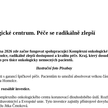
cké centrum. Péče se radikálně zlepší
dna 2026 zde začne fungovat spolupracující Komplexní onkologick
ce, radikálně zlepší dostupnost a kvalitu péče. Kraj, který dosud
 pro tisíce onkologicky nemocných pacientů.
Ilustrační foto Pixabay
s garancí špičkové péče. Pacientům to umožní absolvovat velkou část 
Na Homolce.
ozsáhlé investice.
komplexního onkologického centra korunovací dlouhodobého úsilí. Rozho
avotnictví a Evropské unie. Tyto investice zajistily přístrojové dovybav
adu Jitka Čmoková.