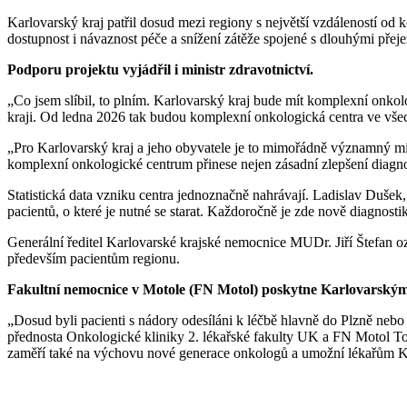
Karlovarský kraj patřil dosud mezi regiony s největší vzdáleností o
dostupnost i návaznost péče a snížení zátěže spojené s dlouhými přej
Podporu projektu vyjádřil i ministr zdravotnictví.
„Co jsem slíbil, to plním. Karlovarský kraj bude mít komplexní onkol
kraji. Od ledna 2026 tak budou komplexní onkologická centra ve všech
„Pro Karlovarský kraj a jeho obyvatele je to mimořádně významný mi
komplexní onkologické centrum přinese nejen zásadní zlepšení diagno
Statistická data vzniku centra jednoznačně nahrávají. Ladislav Dušek
pacientů, o které je nutné se starat. Každoročně je zde nově diagnost
Generální ředitel Karlovarské krajské nemocnice MUDr. Jiří Štefan ozn
především pacientům regionu.
Fakultní nemocnice v Motole (FN Motol) poskytne Karlovarským
„Dosud byli pacienti s nádory odesíláni k léčbě hlavně do Plzně neb
přednosta Onkologické kliniky 2. lékařské fakulty UK a FN Motol Tom
zaměří také na výchovu nové generace onkologů a umožní lékařům KK