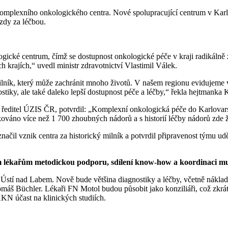
d komplexního onkologického centra. Nové spolupracující centrum v Kar
ezdy za léčbou.
ogické centrum, čímž se dostupnost onkologické péče v kraji radikálně 
 krajích,“ uvedl ministr zdravotnictví Vlastimil Válek.
lník, který může zachránit mnoho životů. V našem regionu evidujeme 
stiky, ale také daleko lepší dostupnost péče a léčby,“ řekla hejtmank
, ředitel ÚZIS ČR, potvrdil: „Komplexní onkologická péče do Karlovars
ikováno více než 1 700 zhoubných nádorů a s historií léčby nádorů zde ž
ačil vznik centra za historický milník a potvrdil připravenost týmu ud
 lékařům metodickou podporu, sdílení know-how a koordinaci mul
o Ústí nad Labem. Nově bude většina diagnostiky a léčby, včetně náklad
áš Büchler. Lékaři FN Motol budou působit jako konziliáři, což zkrát
N účast na klinických studiích.