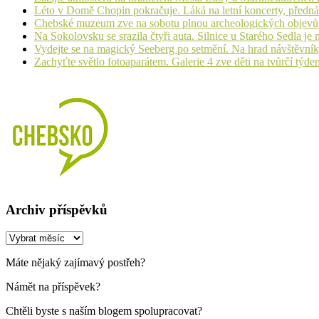
Léto v Domě Chopin pokračuje. Láká na letní koncerty, přednáš
Chebské muzeum zve na sobotu plnou archeologických objev
Na Sokolovsku se srazila čtyři auta. Silnice u Starého Sedla je
Vydejte se na magický Seeberg po setmění. Na hrad návštěvn
Zachyťte světlo fotoaparátem. Galerie 4 zve děti na tvůrčí týde
Archiv příspěvků
Archiv
příspěvků
Máte nějaký zajímavý postřeh?
Námět na příspěvek?
Chtěli byste s naším blogem spolupracovat?