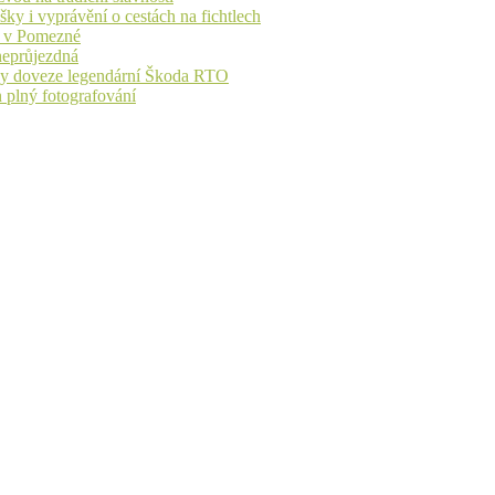
ky i vyprávění o cestách na fichtlech
ů v Pomezné
 neprůjezdná
íky doveze legendární Škoda RTO
n plný fotografování