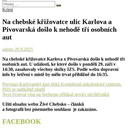
Hledej
…
Krimi
Na chebské křižovatce ulic Karlova a
Pivovarská došlo k nehodě tří osobních
aut
admin
29.9.2025
Na chebské křižovatce Karlova x Pivovarská došlo k nehodě tří
osobních aut. U události, ke které došlo v pondělí 29. září v
14:30, zasahovaly všechny složky IZS. Podle webu dopravní
info by šetření v místě by mělo trvat přibližně do 16:35.
Navigace
Previous
Previous
Karlovarský kraj získá Komplexní onkologické centrum.
post:
Péče se radikálně zlepší
pro
Next
Next
Festival vína na Seebergu přilákal stovky návštěvníků
příspěvek
post:
Užití obsahu webu Živé Chebsko – článků
a fotografií bez písemného souhlasu je zakázáno.
FACEBOOK