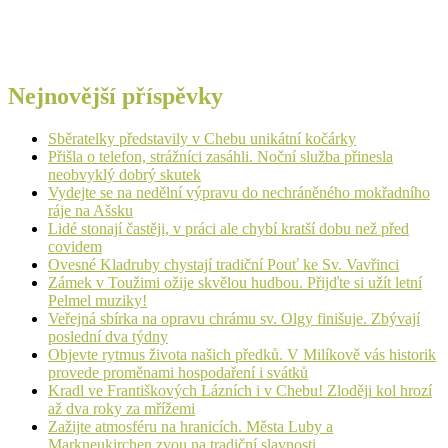
Nejnovější příspěvky
Sběratelky představily v Chebu unikátní kočárky
Přišla o telefon, strážníci zasáhli. Noční služba přinesla
neobvyklý dobrý skutek
Vydejte se na nedělní výpravu do nechráněného mokřadního
ráje na Ašsku
Lidé stonají častěji, v práci ale chybí kratší dobu než před
covidem
Ovesné Kladruby chystají tradiční Pouť ke Sv. Vavřinci
Zámek v Toužimi ožije skvělou hudbou. Přijďte si užít letní
Pelmel muziky!
Veřejná sbírka na opravu chrámu sv. Olgy finišuje. Zbývají
poslední dva týdny
Objevte rytmus života našich předků. V Milíkově vás historik
provede proměnami hospodaření i svátků
Kradl ve Františkových Lázních i v Chebu! Zloději kol hrozí
až dva roky za mřížemi
Zažijte atmosféru na hranicích. Města Luby a
Markneukirchen zvou na tradiční slavnosti