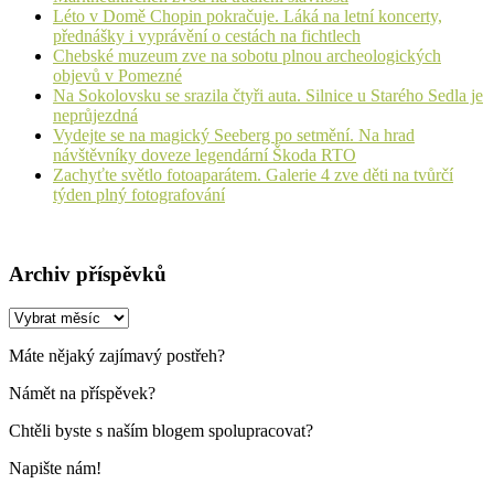
Léto v Domě Chopin pokračuje. Láká na letní koncerty,
přednášky i vyprávění o cestách na fichtlech
Chebské muzeum zve na sobotu plnou archeologických
objevů v Pomezné
Na Sokolovsku se srazila čtyři auta. Silnice u Starého Sedla je
neprůjezdná
Vydejte se na magický Seeberg po setmění. Na hrad
návštěvníky doveze legendární Škoda RTO
Zachyťte světlo fotoaparátem. Galerie 4 zve děti na tvůrčí
týden plný fotografování
Archiv příspěvků
Archiv
příspěvků
Máte nějaký zajímavý postřeh?
Námět na příspěvek?
Chtěli byste s naším blogem spolupracovat?
Napište nám!