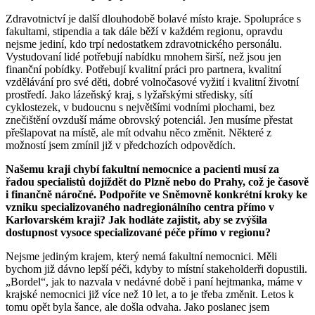
Zdravotnictví je další dlouhodobě bolavé místo kraje. Spolupráce s
fakultami, stipendia a tak dále běží v každém regionu, opravdu
nejsme jediní, kdo trpí nedostatkem zdravotnického personálu.
Vystudovaní lidé potřebují nabídku mnohem širší, než jsou jen
finanční pobídky. Potřebují kvalitní práci pro partnera, kvalitní
vzdělávání pro své děti, dobré volnočasové vyžití i kvalitní životní
prostředí. Jako lázeňský kraj, s lyžařskými středisky, sítí
cyklostezek, v budoucnu s největšími vodními plochami, bez
znečištění ovzduší máme obrovský potenciál. Jen musíme přestat
přešlapovat na místě, ale mít odvahu něco změnit. Některé z
možností jsem zmínil již v předchozích odpovědích.
Našemu kraji chybí fakultní nemocnice a pacienti musí za
řadou specialistů dojíždět do Plzně nebo do Prahy, což je časově
i finančně náročné. Podpoříte ve Sněmovně konkrétní kroky ke
vzniku specializovaného nadregionálního centra přímo v
Karlovarském kraji? Jak hodláte zajistit, aby se zvýšila
dostupnost vysoce specializované péče přímo v regionu?
Nejsme jediným krajem, který nemá fakultní nemocnici. Měli
bychom již dávno lepší péči, kdyby to místní stakeholderři dopustili.
„Bordel“, jak to nazvala v nedávné době i paní hejtmanka, máme v
krajské nemocnici již více než 10 let, a to je třeba změnit. Letos k
tomu opět byla šance, ale došla odvaha. Jako poslanec jsem