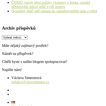
ČHMÚ varuje před požáry i kolapsy z horka, norské
předpovědi slibují ještě vyšší teploty
Neznámý řidič měl narazit do zaparkovaného auta a odjet
Archiv příspěvků
Archiv
příspěvků
Máte nějaký zajímavý postřeh?
Námět na příspěvek?
Chtěli byste s naším blogem spolupracovat?
Napište nám!
Václava Simeonová
redakce@zivechebsko.cz
facebook
instagram