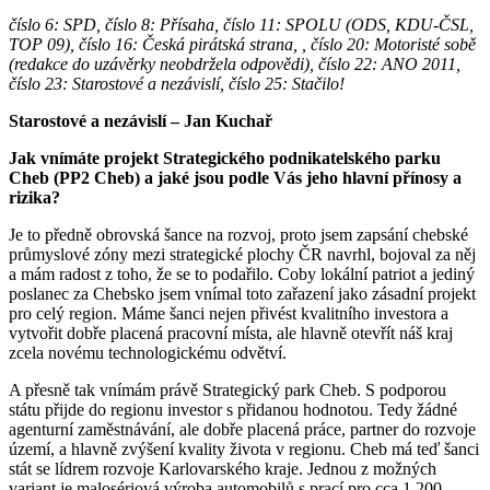
číslo 6: SPD, číslo 8: Přísaha, číslo 11: SPOLU (ODS, KDU-ČSL,
TOP 09), číslo 16: Česká pirátská strana, , číslo 20: Motoristé sobě
(redakce do uzávěrky neobdržela odpovědi), číslo 22: ANO 2011,
číslo 23: Starostové a nezávislí, číslo 25: Stačilo!
Starostové a nezávislí – Jan Kuchař
Jak vnímáte projekt Strategického podnikatelského parku
Cheb (PP2 Cheb) a jaké jsou podle Vás jeho hlavní přínosy a
rizika?
Je to předně obrovská šance na rozvoj, proto jsem zapsání chebské
průmyslové zóny mezi strategické plochy ČR navrhl, bojoval za něj
a mám radost z toho, že se to podařilo. Coby lokální patriot a jediný
poslanec za Chebsko jsem vnímal toto zařazení jako zásadní projekt
pro celý region. Máme šanci nejen přivést kvalitního investora a
vytvořit dobře placená pracovní místa, ale hlavně otevřít náš kraj
zcela novému technologickému odvětví.
A přesně tak vnímám právě Strategický park Cheb. S podporou
státu přijde do regionu investor s přidanou hodnotou. Tedy žádné
agenturní zaměstnávání, ale dobře placená práce, partner do rozvoje
území, a hlavně zvýšení kvality života v regionu. Cheb má teď šanci
stát se lídrem rozvoje Karlovarského kraje. Jednou z možných
variant je malosériová výroba automobilů s prací pro cca 1 200