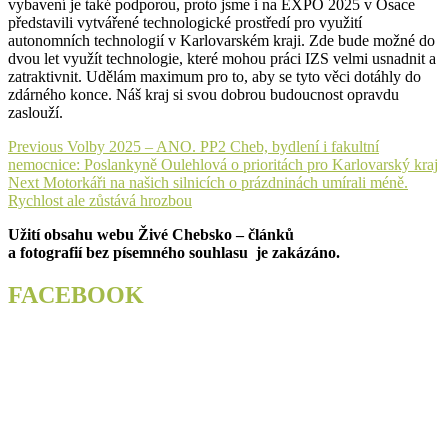
vybavení je také podporou, proto jsme i na EXPO 2025 v Osace
představili vytvářené technologické prostředí pro využití
autonomních technologií v Karlovarském kraji. Zde bude možné do
dvou let využít technologie, které mohou práci IZS velmi usnadnit a
zatraktivnit. Udělám maximum pro to, aby se tyto věci dotáhly do
zdárného konce. Náš kraj si svou dobrou budoucnost opravdu
zaslouží.
Navigace
Previous
Previous
Volby 2025 – ANO. PP2 Cheb, bydlení i fakultní
post:
nemocnice: Poslankyně Oulehlová o prioritách pro Karlovarský kraj
pro
Next
Next
Motorkáři na našich silnicích o prázdninách umírali méně.
příspěvek
post:
Rychlost ale zůstává hrozbou
Užití obsahu webu Živé Chebsko – článků
a fotografií bez písemného souhlasu je zakázáno.
FACEBOOK