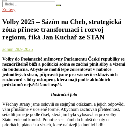
Hledej
…
Zprávy
Volby 2025 – Sázím na Cheb, strategická
zóna přinese transformaci i rozvoj
regionu, říká Jan Kuchař ze STAN
admin
28.9.2025
Volby do Poslanecké sněmovny Parlamentu České republiky se
nezadržitelně blíží a politická scéna se začíná plnit sliby a vizemi
do budoucna. Abyste se mohli lépe zorientovat v nabídce
jednotlivých stran, připravili jsme pro vás sérii exkluzivních
rozhovorů s lídry uskupení, která mají podle aktuálních
průzkumů největší šanci uspět.
Ilustrační foto
Všechny strany jsme oslovili se stejnými otázkami a jejich odpovědi
vám přinášíme v ucelené formě. Abychom zachovali přehlednost,
seřadili jsme je podle čísel, která jim byla vylosována pro volby
Státní volební komisí. Ponořte se s námi do hlubší debaty o
prioritách, plánech a vizích, které nabízejí jednotliví lídři: