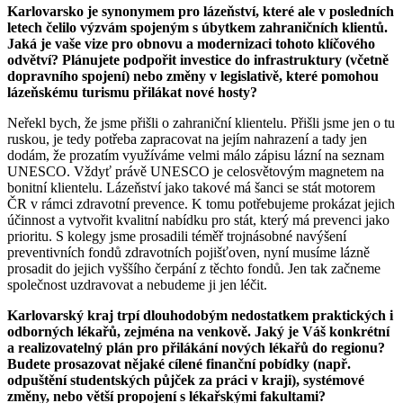
Karlovarsko je synonymem pro lázeňství, které ale v posledních
letech čelilo výzvám spojeným s úbytkem zahraničních klientů.
Jaká je vaše vize pro obnovu a modernizaci tohoto klíčového
odvětví? Plánujete podpořit investice do infrastruktury (včetně
dopravního spojení) nebo změny v legislativě, které pomohou
lázeňskému turismu přilákat nové hosty?
Neřekl bych, že jsme přišli o zahraniční klientelu. Přišli jsme jen o tu
ruskou, je tedy potřeba zapracovat na jejím nahrazení a tady jen
dodám, že prozatím využíváme velmi málo zápisu lázní na seznam
UNESCO. Vždyť právě UNESCO je celosvětovým magnetem na
bonitní klientelu. Lázeňství jako takové má šanci se stát motorem
ČR v rámci zdravotní prevence. K tomu potřebujeme prokázat jejich
účinnost a vytvořit kvalitní nabídku pro stát, který má prevenci jako
prioritu. S kolegy jsme prosadili téměř trojnásobné navýšení
preventivních fondů zdravotních pojišťoven, nyní musíme lázně
prosadit do jejich vyššího čerpání z těchto fondů. Jen tak začneme
společnost uzdravovat a nebudeme ji jen léčit.
Karlovarský kraj trpí dlouhodobým nedostatkem praktických i
odborných lékařů, zejména na venkově. Jaký je Váš konkrétní
a realizovatelný plán pro přilákání nových lékařů do regionu?
Budete prosazovat nějaké cílené finanční pobídky (např.
odpuštění studentských půjček za práci v kraji), systémové
změny, nebo větší propojení s lékařskými fakultami?