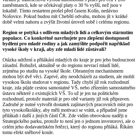
zaměstnanců, kde se očekávají platy o 30 % vyšší, než jsou v
lokalitě. Tímto restartem prošel před časem Kolín, nedávno
Nošovice. Pokud budou mít Chebští odvahu, mohou jít v krátké
době velmi nahoru a zvýšit životní úroveň sobě i celému regionu.
Region se potýká s odlivem mladých lidí a celkovým stárnutím
populace. Co konkrétně navrhujete pro zlepšení dostupnosti
bydlení pro mladé rodiny a jak zamýšlíte podpořit například
vysoké školy v kraji, aby zde mladí lidé zůstávali?
Otázka udržení a přilákání mladých do kraje je pro jeho budoucnost
zásadní. Bohužel, aktuálně se do regionu nevrací mladí lidé,
zejména po studiu na vysoké škole. Obranným mechanismem
mohou být dvě věci. Zaprvé, aby neodcházeli za studiem, ale mohli
vysokou školu studovat v regionu. Tady chybí již rok rozhodnutí
kraje, zda půjde cestou samostatné VŠ, nebo zřízením samostatného
ústavu některé z existujících VŠ. To už je jen na politickém
rozhodnutí, protože materiál je pro obě varianty již rok připraven.
Zadruhé je nutné vytvořit dostatek zajímavých pracovních míst pro
tyto vysokoškoláky, aby měli motivaci se vrátit, a případně jsme
přilákali i další z jiných částí ČR. Zde vidím obrovskou naději u
Strategického parku, protože to není jen o jednom investorovi, ale o
celém jeho dodavatelském řetězci, který do regionu přiláká. Říkám
tomu efekt sněhové koule.