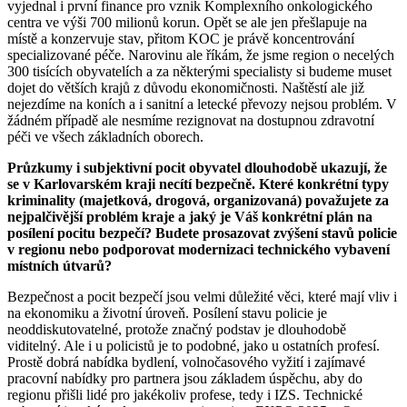
vyjednal i první finance pro vznik Komplexního onkologického
centra ve výši 700 milionů korun. Opět se ale jen přešlapuje na
místě a konzervuje stav, přitom KOC je právě koncentrování
specializované péče. Narovinu ale říkám, že jsme region o necelých
300 tisících obyvatelích a za některými specialisty si budeme muset
dojet do větších krajů z důvodu ekonomičnosti. Naštěstí ale již
nejezdíme na koních a i sanitní a letecké převozy nejsou problém. V
žádném případě ale nesmíme rezignovat na dostupnou zdravotní
péči ve všech základních oborech.
Průzkumy i subjektivní pocit obyvatel dlouhodobě ukazují, že
se v Karlovarském kraji necítí bezpečně. Které konkrétní typy
kriminality (majetková, drogová, organizovaná) považujete za
nejpalčivější problém kraje a jaký je Váš konkrétní plán na
posílení pocitu bezpečí? Budete prosazovat zvýšení stavů policie
v regionu nebo podporovat modernizaci technického vybavení
místních útvarů?
Bezpečnost a pocit bezpečí jsou velmi důležité věci, které mají vliv i
na ekonomiku a životní úroveň. Posílení stavu policie je
neoddiskutovatelné, protože značný podstav je dlouhodobě
viditelný. Ale i u policistů je to podobné, jako u ostatních profesí.
Prostě dobrá nabídka bydlení, volnočasového vyžití i zajímavé
pracovní nabídky pro partnera jsou základem úspěchu, aby do
regionu přišli lidé pro jakékoliv profese, tedy i IZS. Technické