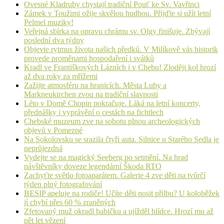
Ovesné Kladruby chystají tradiční Pouť ke Sv. Vavřinci
Zámek v Toužimi ožije skvělou hudbou. Přijďte si užít letní
Pelmel muziky!
Veřejná sbírka na opravu chrámu sv. Olgy finišuje. Zbývají
poslední dva týdny
Objevte rytmus života našich předků. V Milíkově vás historik
provede proměnami hospodaření i svátků
Kradl ve Františkových Lázních i v Chebu! Zloději kol hrozí
až dva roky za mřížemi
Zažijte atmosféru na hranicích. Města Luby a
Markneukirchen zvou na tradiční slavnosti
Léto v Domě Chopin pokračuje. Láká na letní koncerty,
přednášky i vyprávění o cestách na fichtlech
Chebské muzeum zve na sobotu plnou archeologických
objevů v Pomezné
Na Sokolovsku se srazila čtyři auta. Silnice u Starého Sedla je
neprůjezdná
Vydejte se na magický Seeberg po setmění. Na hrad
návštěvníky doveze legendární Škoda RTO
Zachyťte světlo fotoaparátem. Galerie 4 zve děti na tvůrčí
týden plný fotografování
BESIP apeluje na rodiče! Učíte děti nosit přilbu? U koloběžek
jí chybí přes 60 % zraněných
Zfetovaný muž okradl babičku a ujížděl hlídce. Hrozí mu až
pět let vězení