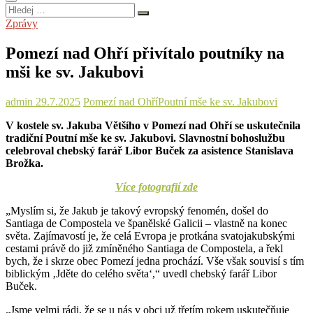
Hledej
…
Zprávy
Pomezí nad Ohří přivítalo poutníky na
mši ke sv. Jakubovi
admin
29.7.2025
Pomezí nad Ohří
Poutní mše ke sv. Jakubovi
V kostele sv. Jakuba Větš
ího v Pomezí nad Oh
ř
í se uskute
čnila
tradičn
í Poutní m
še ke sv. Jakubovi. Slavnostn
í bohoslu
žbu
celebroval chebsk
ý fará
ř Libor Buček za asistence Stanislava
Brožka.
Více fotografií zde
„Mysl
ím si,
že Jakub je takov
ý evropský fenomén, do
šel do
Santiaga de Compostela ve španělsk
é Galicii
– vlastn
ě na konec
světa. Zaj
ímavostí je,
že cel
á Evropa je protkána svatojakubskými
cestami práv
ě do již zm
ín
ěn
ého Santiaga de Compostela, a
řekl
bych, že i skrze obec Pomez
í jedna prochází. V
še však souvis
í s tím
biblickým ‚Jd
ěte do cel
ého sv
ěta‘,“ uvedl chebsk
ý fará
ř Libor
Buček.
„Jsme velmi r
ádi,
že se u n
ás v obci u
ž třet
ím rokem uskute
čňuje