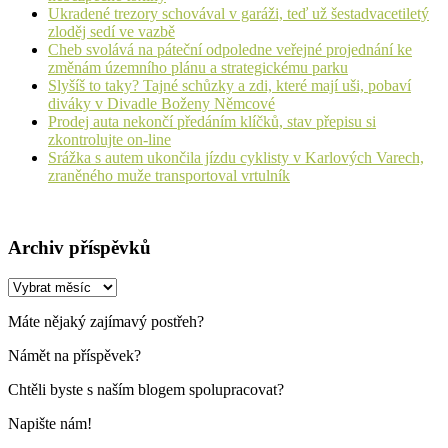
Ukradené trezory schovával v garáži, teď už šestadvacetiletý
zloděj sedí ve vazbě
Cheb svolává na páteční odpoledne veřejné projednání ke
změnám územního plánu a strategickému parku
Slyšíš to taky? Tajné schůzky a zdi, které mají uši, pobaví
diváky v Divadle Boženy Němcové
Prodej auta nekončí předáním klíčků, stav přepisu si
zkontrolujte on-line
Srážka s autem ukončila jízdu cyklisty v Karlových Varech,
zraněného muže transportoval vrtulník
Archiv příspěvků
Archiv
příspěvků
Máte nějaký zajímavý postřeh?
Námět na příspěvek?
Chtěli byste s naším blogem spolupracovat?
Napište nám!