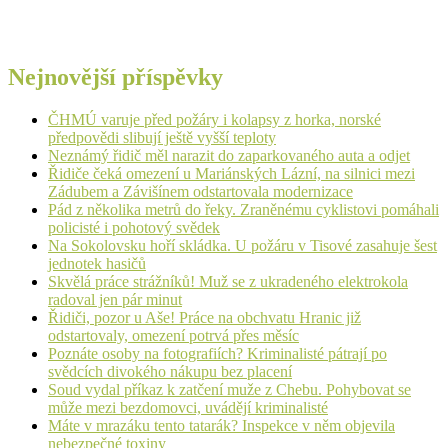
Nejnovější příspěvky
ČHMÚ varuje před požáry i kolapsy z horka, norské
předpovědi slibují ještě vyšší teploty
Neznámý řidič měl narazit do zaparkovaného auta a odjet
Řidiče čeká omezení u Mariánských Lázní, na silnici mezi
Zádubem a Závišínem odstartovala modernizace
Pád z několika metrů do řeky. Zraněnému cyklistovi pomáhali
policisté i pohotový svědek
Na Sokolovsku hoří skládka. U požáru v Tisové zasahuje šest
jednotek hasičů
Skvělá práce strážníků! Muž se z ukradeného elektrokola
radoval jen pár minut
Řidiči, pozor u Aše! Práce na obchvatu Hranic již
odstartovaly, omezení potrvá přes měsíc
Poznáte osoby na fotografiích? Kriminalisté pátrají po
svědcích divokého nákupu bez placení
Soud vydal příkaz k zatčení muže z Chebu. Pohybovat se
může mezi bezdomovci, uvádějí kriminalisté
Máte v mrazáku tento tatarák? Inspekce v něm objevila
nebezpečné toxiny