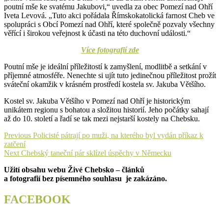
poutn
í m
še ke svat
ému Jakubovi,“ uvedla za obec Pomezí nad Oh
ř
í
Iveta Levová.
„Tuto akci po
ř
ádala
Ř
ímskokatolická farnost Cheb ve
spolupráci s Obcí Pomezí nad Oh
ř
í, které spole
čně pozvaly všechny
věř
ící i
širokou veřejnost k
ú
časti na t
éto duchovní události.“
Více fotografií zde
Poutní m
še je ide
ální p
ř
íle
žitost
í k zamy
šlen
í, modlitb
ě a setk
ání v
p
ř
íjemné atmosfé
ře. Nenechte si uj
ít tuto jedine
čnou př
íle
žitost prož
ít
sváte
čn
í okam
žik v kr
ásném prost
řed
í kostela sv. Jakuba V
ětš
ího.
Kostel sv. Jakuba V
ětš
ího v Pomezí nad Oh
ř
í je historickým
unikátem regionu s bohatou a slo
žitou histori
í. Jeho po
č
átky sahají
a
ž do 10. stolet
í a
řad
í se tak mezi nejstar
š
í kostely na Chebsku.
Navigace
Previous
Previous
Policisté pátrají po muži, na kterého byl vydán příkaz k
post:
zatčení
pro
Next
Next
Chebský taneční pár sklízel úspěchy v Německu
příspěvek
post:
Užití obsahu webu Živé Chebsko – článků
a fotografií bez písemného souhlasu je zakázáno.
FACEBOOK