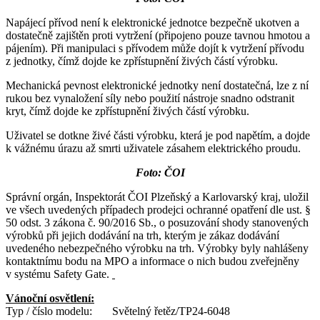
Napájecí přívod není k elektronické jednotce bezpečně ukotven a
dostatečně zajištěn proti vytržení (připojeno pouze tavnou hmotou a
pájením). Při manipulaci s přívodem může dojít k vytržení přívodu
z jednotky, čímž dojde ke zpřístupnění živých částí výrobku.
Mechanická pevnost elektronické jednotky není dostatečná, lze z ní
rukou bez vynaložení síly nebo použití nástroje snadno odstranit
kryt, čímž dojde ke zpřístupnění živých částí výrobku.
Uživatel se dotkne živé části výrobku, která je pod napětím, a dojde
k vážnému úrazu až smrti uživatele zásahem elektrického proudu.
Foto: ČOI
Správní orgán, Inspektorát ČOI Plzeňský a Karlovarský kraj, uložil
ve všech uvedených případech prodejci ochranné opatření dle ust. §
50 odst. 3 zákona č. 90/2016 Sb., o posuzování shody stanovených
výrobků při jejich dodávání na trh, kterým je zákaz dodávání
uvedeného nebezpečného výrobku na trh. Výrobky byly nahlášeny
kontaktnímu bodu na MPO a informace o nich budou zveřejněny
v systému Safety Gate.
Vánoční osvětlení:
Typ / číslo modelu: Světelný řetěz/TP24-6048