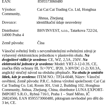
EAN: 8595573060480
Výrobce: Cai Cai Cai Trading Co. Ltd, Honghua
Community,
Jihnua, Zhejiang
Dovozce: identifikační údaje neuvedeny
Distributor: BHVINVEST, s.r.o., Tatarkova 722/24,
14900 Praha 4
Země původu: Čína
Vánoční světelný řetěz s nevyměnitelnými světelnými zdroji je
vybavený elektronickou jednotkou v plastovém obalu.
Na
dvojpólové vidlici je uvedeno:
CE, WZ, 2,5A, 250V.
Na
elektronické jednotce je uvedeno:
Model: YRT-3-12-0.3S, CE,
značka třídy ochrany III, Tc=70°C, IP20, 3-30VDC (1-2) X0.3A,
anglický stručný návod na obsluhu přepínače.
Na obalu je umístěn
štítek, kde je uvedeno:
ITEM NO.: TP24-6048, Název: Vánoční
osvětlení, Země původu: P.R.C. Adresa výrobní společnosti: Cai Cai
Cai Trading Co. Ltd, Room 301, Unit 2, Building 102, Honghua
Community, Jinhua, Zhejiang, China, distributor LUNA EXPORT-
IMPORT S.R.O., Rybná 716/1, Praha 1 – Staré Město, IČ
26824566, EAN 8595573060480, piktogram nevhodné pro děti do
3 let, CE.