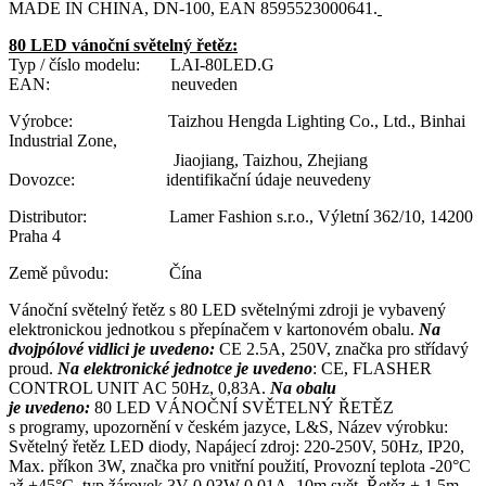
MADE IN CHINA, DN-100, EAN 8595523000641.
80 LED vánoční světelný řetěz:
Typ / číslo modelu: LAI-80LED.G
EAN: neuveden
Výrobce: Taizhou Hengda Lighting Co., Ltd., Binhai
Industrial Zone,
Jiaojiang, Taizhou, Zhejiang
Dovozce: identifikační údaje neuvedeny
Distributor: Lamer Fashion s.r.o., Výletní 362/10, 14200
Praha 4
Země původu: Čína
Vánoční světelný řetěz s 80 LED světelnými zdroji je vybavený
elektronickou jednotkou s přepínačem v kartonovém obalu.
Na
dvojpólové vidlici je uvedeno:
CE 2.5A, 250V, značka pro střídavý
proud.
Na elektronické jednotce je uvedeno
: CE, FLASHER
CONTROL UNIT AC 50Hz, 0,83A.
Na obalu
je uvedeno:
80 LED VÁNOČNÍ SVĚTELNÝ ŘETĚZ
s programy, upozornění v českém jazyce, L&S, Název výrobku:
Světelný řetěz LED diody, Napájecí zdroj: 220-250V, 50Hz, IP20,
Max. příkon 3W, značka pro vnitřní použití, Provozní teplota -20°C
až +45°C, typ žárovek 3V 0.03W 0.01A, 10m svět. Řetěz + 1,5m