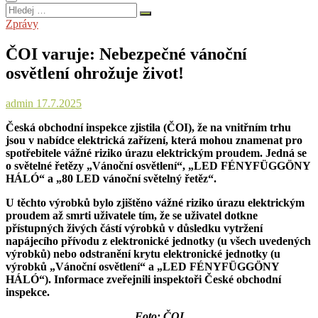
Hledej
…
Zprávy
ČOI varuje: Nebezpečné vánoční
osvětlení ohrožuje život!
admin
17.7.2025
Česká obchodní inspekce zjistila (ČOI), že na vnitřním trhu
jsou v nabídce elektrická zařízení, která mohou znamenat pro
spotřebitele vážné riziko úrazu elektrickým proudem. Jedná se
o světelné řetězy „Vánoční osvětlení“, „LED FÉNYFÜGGÖNY
HÁLÓ“ a „80 LED vánoční světelný řetěz“.
U těchto výrobků bylo zjištěno vážné riziko úrazu elektrickým
proudem až smrti uživatele tím, že se uživatel dotkne
přístupných živých částí výrobků v důsledku vytržení
napájecího přívodu z elektronické jednotky (u všech uvedených
výrobků) nebo odstranění krytu elektronické jednotky (u
výrobků „Vánoční osvětlení“ a „LED FÉNYFÜGGÖNY
HÁLÓ“). Informace zveřejnili inspektoři České obchodní
inspekce.
Foto: ČOI