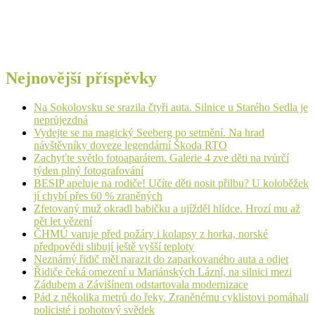
Nejnovější příspěvky
Na Sokolovsku se srazila čtyři auta. Silnice u Starého Sedla je
neprůjezdná
Vydejte se na magický Seeberg po setmění. Na hrad
návštěvníky doveze legendární Škoda RTO
Zachyťte světlo fotoaparátem. Galerie 4 zve děti na tvůrčí
týden plný fotografování
BESIP apeluje na rodiče! Učíte děti nosit přilbu? U koloběžek
jí chybí přes 60 % zraněných
Zfetovaný muž okradl babičku a ujížděl hlídce. Hrozí mu až
pět let vězení
ČHMÚ varuje před požáry i kolapsy z horka, norské
předpovědi slibují ještě vyšší teploty
Neznámý řidič měl narazit do zaparkovaného auta a odjet
Řidiče čeká omezení u Mariánských Lázní, na silnici mezi
Zádubem a Závišínem odstartovala modernizace
Pád z několika metrů do řeky. Zraněnému cyklistovi pomáhali
policisté i pohotový svědek