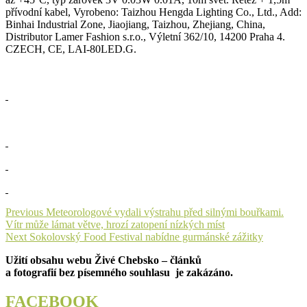
přívodní kabel, Vyrobeno: Taizhou Hengda Lighting Co., Ltd., Add:
Binhai Industrial Zone, Jiaojiang, Taizhou, Zhejiang, China,
Distributor Lamer Fashion s.r.o., Výletní 362/10, 14200 Praha 4.
CZECH, CE, LAI-80LED.G.
Navigace
Previous
Previous
Meteorologové vydali výstrahu před silnými bouřkami.
post:
Vítr může lámat větve, hrozí zatopení nízkých míst
pro
Next
Next
Sokolovský Food Festival nabídne gurmánské zážitky
příspěvek
post:
Užití obsahu webu Živé Chebsko – článků
a fotografií bez písemného souhlasu je zakázáno.
FACEBOOK