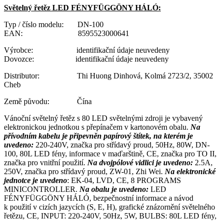
Světelný řetěz LED FÉNYFÜGGÖNY HÁLÓ:
Typ / číslo modelu: DN-100
EAN: 8595523000641
Výrobce: identifikační údaje neuvedeny
Dovozce: identifikační údaje neuvedeny
Distributor: Thi Huong Dinhová, Kolmá 2723/2, 35002
Cheb
Země původu: Čína
Vánoční světelný řetěz s 80 LED světelnými zdroji je vybavený
elektronickou jednotkou s přepínačem v kartonovém obalu.
Na
přívodním kabelu je připevněn papírový štítek, na kterém je
uvedeno:
220-240V, značka pro střídavý proud, 50Hz, 80W, DN-
100, 80L LED fény, informace v maďarštině, CE, značka pro TO II,
značka pro vnitřní použití.
Na dvojpólové vidlici je uvedeno:
2.5A,
250V, značka pro střídavý proud, ZW-01, Zhi Wei.
Na elektronické
jednotce je uvedeno
: EK-04, LVD, CE, 8 PROGRAMS
MINICONTROLLER.
Na obalu je uvedeno:
LED
FÉNYFÜGGÖNY HÁLÓ, bezpečnostní informace a návod
k použití v cizích jazycích (S, E, H), grafické znázornění světelného
řetězu, CE, INPUT: 220-240V, 50Hz, 5W, BULBS: 80L LED fény,