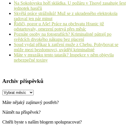
Na Sokolovsku hoří skládka. U požáru v Tisové zasahuje šest
jednotek hasičů
Skvělá práce strážníků! Muž se z ukradeného elektrokola
radoval jen pár minut
Řidiči, pozor u Aše! Práce na obchvatu Hranic již
odstartovaly, omezení potrvá přes měsíc
Poznáte osoby na fotografiích? Kriminalisté pátrají po
svědcích divokého nákupu bez placení
Soud vydal příkaz k zatčení muže z Chebu. Pohybovat se
může mezi bezdomovci, uvádějí kriminalisté
Máte v mrazáku tento tatarák? Inspekce v něm objevila
nebezpečné toxiny
Archiv příspěvků
Archiv
příspěvků
Máte nějaký zajímavý postřeh?
Námět na příspěvek?
Chtěli byste s naším blogem spolupracovat?