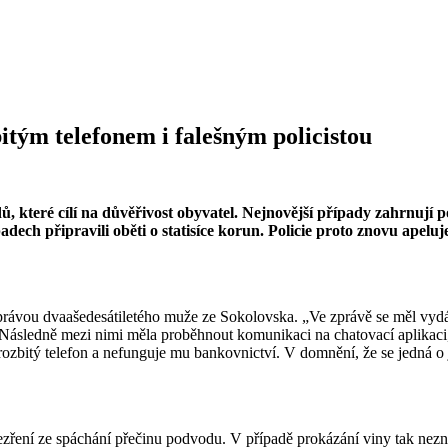
bitým telefonem i falešným policistou
ů, které cílí na důvěřivost obyvatel. Nejnovější případy zahrnují 
padech připravili oběti o statisíce korun. Policie proto znovu ape
právou dvaašedesátiletého muže ze Sokolovska. „Ve zprávě se měl vydá
lo. Následně mezi nimi měla proběhnout komunikaci na chatovací aplika
zbitý telefon a nefunguje mu bankovnictví. V domnění, že se jedná o je
odezření ze spáchání přečinu podvodu. V případě prokázání viny tak nez