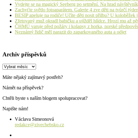
Vydejte se na magický Seeberg po setmění. Na hrad návštěvn
Zachyťte světlo fotoaparátem. Galerie 4 zve děti na tvůrčí týde
BESIP apeluje na rodiče! Učíte děti nosit přilbu? U koloběžek 
Zfetovaný muž okradl babičku a ujížděl hlídce. Hrozí mu až pět
ČHMÚ varuje před požáry i kolapsy z horka, norské předpovědi s
Neznámý řidič měl narazit do zaparkovaného auta a odjet
Archiv příspěvků
Archiv
příspěvků
Máte nějaký zajímavý postřeh?
Námět na příspěvek?
Chtěli byste s naším blogem spolupracovat?
Napište nám!
Václava Simeonová
redakce@zivechebsko.cz
facebook