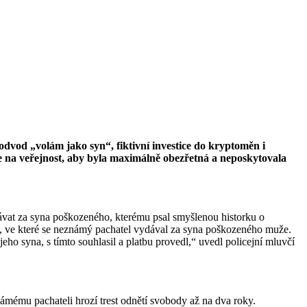
podvod „volám jako syn“, fiktivní investice do kryptoměn i
luje na veřejnost, aby byla maximálně obezřetná a neposkytovala
vat za syna poškozeného, kterému psal smyšlenou historku o
ci, ve které se neznámý pachatel vydával za syna poškozeného muže.
ho syna, s tímto souhlasil a platbu provedl,“ uvedl policejní mluvčí
námému pachateli hrozí trest odnětí svobody až na dva roky.