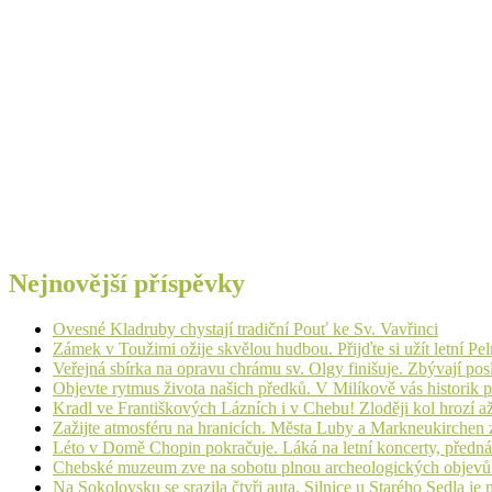
Nejnovější příspěvky
Ovesné Kladruby chystají tradiční Pouť ke Sv. Vavřinci
Zámek v Toužimi ožije skvělou hudbou. Přijďte si užít letní Pe
Veřejná sbírka na opravu chrámu sv. Olgy finišuje. Zbývají pos
Objevte rytmus života našich předků. V Milíkově vás historik
Kradl ve Františkových Lázních i v Chebu! Zloději kol hrozí a
Zažijte atmosféru na hranicích. Města Luby a Markneukirchen z
Léto v Domě Chopin pokračuje. Láká na letní koncerty, přednáš
Chebské muzeum zve na sobotu plnou archeologických objev
Na Sokolovsku se srazila čtyři auta. Silnice u Starého Sedla je