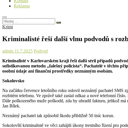
Kontakt
Reklama
Hledej
…
Krimi
Kriminalisté řeší další vlnu podvodů s roz
admin
11.7.2025
Podvod
Kriminalisté v Karlovarském kraji řeší další sérii případů podvod
sofistikovanou metodu „falešný policista“. Pachatelé v těchto pří
osobní údaje ani finanční prostředky neznámým osobám.
Sokolovsko
Na začátku července letošního roku oslovil neznámý pachatel SMS z
rozbitém telefonu. Ve zprávě také zaslal odkaz a nové telefonní čís
Dále poškozeného muže poškodil, zda by uhradil fakturu, jelikož má ro
Jan Bílek.
Neznámý pachatel tak způsobil škodu přibližně 50 tisíc korun.
Sokolovští kriminalisté ve věci zahájili úkony trestního řízení pro p