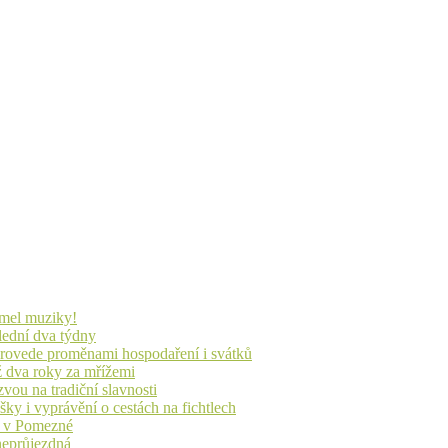
lmel muziky!
lední dva týdny
 provede proměnami hospodaření i svátků
ž dva roky za mřížemi
vou na tradiční slavnosti
ky i vyprávění o cestách na fichtlech
ů v Pomezné
 neprůjezdná