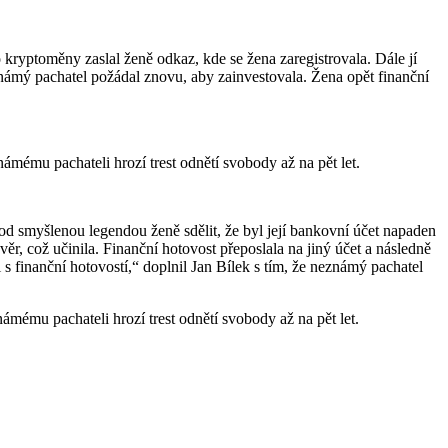
kryptoměny zaslal ženě odkaz, kde se žena zaregistrovala. Dále jí
eznámý pachatel požádal znovu, aby zainvestovala. Žena opět finanční
ámému pachateli hrozí trest odnětí svobody až na pět let.
pod smyšlenou legendou ženě sdělit, že byl její bankovní účet napaden
věr, což učinila. Finanční hotovost přeposlala na jiný účet a následně
s finanční hotovostí,“ doplnil Jan Bílek s tím, že neznámý pachatel
námému pachateli hrozí trest odnětí svobody až na pět let.