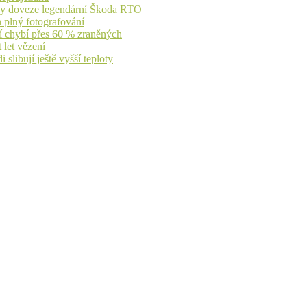
íky doveze legendární Škoda RTO
n plný fotografování
jí chybí přes 60 % zraněných
 let vězení
libují ještě vyšší teploty