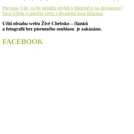
Navigace
Previous
Previous
Víte, co by nemělo chybět v lékárničce na dovolenou?
Next
post:
Next
Užijte si páteční večer s divadelní hrou Blázinec
pro
post:
Užití obsahu webu Živé Chebsko – článků
příspěvek
a fotografií bez písemného souhlasu je zakázáno.
FACEBOOK