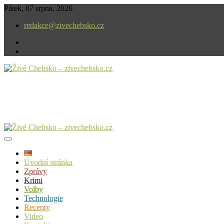
Skip
Pátek, 07 srpna, 2026
to
redakce@zivechebsko.cz
content
facebook
instagram
V našem regionu se stále něco děje.
Živé Chebsko – zivechebsko.cz
Úvodní stránka
Zprávy
Krimi
Volby
Technologie
Recepty
Video