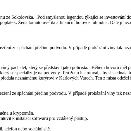
enu ze Sokolovska. „Pod smyšlenou legendou týkající se investování do 
 poplatek. Žena tomuto uvěřila a finanční hotovost uhradila. Dále jí n
odezření ze spáchání přečinu podvodu. V případě prokázání viny tak nezn
známý pachatel, který se představil jako policista. „Během hovoru měl 
který se specializuje na podvody. Ten ženu instruoval, aby si sjednala ú
í předala neznámému kurýrovi v Karlových Varech. Ten z místa odešel i 
podezření ze spáchání přečinu podvodu. V případě prokázání viny tak nez
jména u kryptoměn.
luvit k instalaci softwaru pro vzdálený přístup.
 telefon nebo sociální sítě.