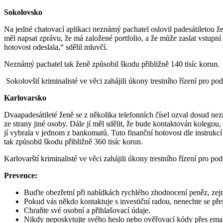
Sokolovsko
Na jedné chatovací aplikaci neznámý pachatel oslovil padesátiletou ž
měl napsat zprávu, že má založené portfolio, a že může zaslat vstupní
hotovost odeslala,“ sdělil mluvčí.
Neznámý pachatel tak ženě způsobil škodu přibližně 140 tisíc korun.
Sokolovští kriminalisté ve věci zahájili úkony trestního řízení pro p
Karlovarsko
Dvaapadesátileté ženě se z několika telefonních čísel ozval dosud ne
ze strany jiné osoby. Dále jí měl sdělit, že bude kontaktován kolegou, 
jí vybrala v jednom z bankomatů. Tuto finanční hotovost dle instrukc
tak způsobil škodu přibližně 360 tisíc korun.
Karlovarští kriminalisté ve věci zahájili úkony trestního řízení pro 
Prevence:
Buďte obezřetní při nabídkách rychlého zhodnocení peněz, ze
Pokud vás někdo kontaktuje s investiční radou, nenechte se přem
Chraňte své osobní a přihlašovací údaje.
Nikdy neposkytujte svého heslo nebo ověřovací kódy přes email,