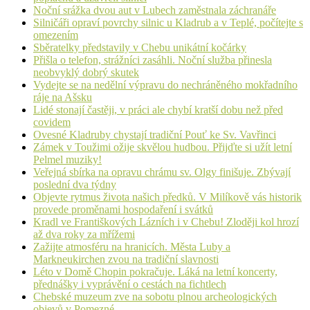
Noční srážka dvou aut v Lubech zaměstnala záchranáře
Silničáři opraví povrchy silnic u Kladrub a v Teplé, počítejte s
omezením
Sběratelky představily v Chebu unikátní kočárky
Přišla o telefon, strážníci zasáhli. Noční služba přinesla
neobvyklý dobrý skutek
Vydejte se na nedělní výpravu do nechráněného mokřadního
ráje na Ašsku
Lidé stonají častěji, v práci ale chybí kratší dobu než před
covidem
Ovesné Kladruby chystají tradiční Pouť ke Sv. Vavřinci
Zámek v Toužimi ožije skvělou hudbou. Přijďte si užít letní
Pelmel muziky!
Veřejná sbírka na opravu chrámu sv. Olgy finišuje. Zbývají
poslední dva týdny
Objevte rytmus života našich předků. V Milíkově vás historik
provede proměnami hospodaření i svátků
Kradl ve Františkových Lázních i v Chebu! Zloději kol hrozí
až dva roky za mřížemi
Zažijte atmosféru na hranicích. Města Luby a
Markneukirchen zvou na tradiční slavnosti
Léto v Domě Chopin pokračuje. Láká na letní koncerty,
přednášky i vyprávění o cestách na fichtlech
Chebské muzeum zve na sobotu plnou archeologických
objevů v Pomezné