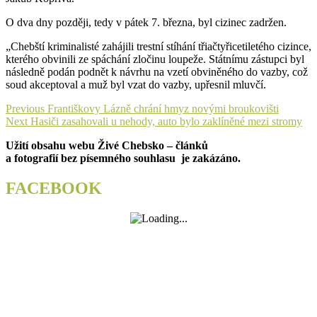
O dva dny později, tedy v pátek 7. března, byl cizinec zadržen.
„Chebští kriminalisté zahájili trestní stíhání třiačtyřicetiletého cizince,
kterého obvinili ze spáchání zločinu loupeže. Státnímu zástupci byl
následně podán podnět k návrhu na vzetí obviněného do vazby, což
soud akceptoval a muž byl vzat do vazby, upřesnil mluvčí.
Navigace
Previous
Previous
Františkovy Lázně chrání hmyz novými broukovišti
Next
post:
Next
Hasiči zasahovali u nehody, auto bylo zaklíněné mezi stromy
pro
post:
Užití obsahu webu Živé Chebsko – článků
příspěvek
a fotografií bez písemného souhlasu je zakázáno.
FACEBOOK