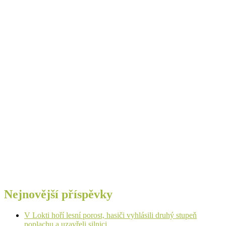
Nejnovější příspěvky
V Lokti hoří lesní porost, hasiči vyhlásili druhý stupeň
poplachu a uzavřeli silnici