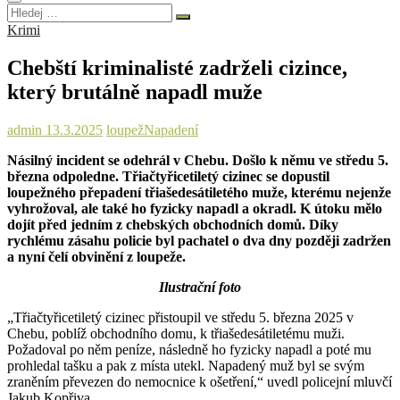
Hledej
…
Krimi
Chebští kriminalisté zadrželi cizince,
který brutálně napadl muže
admin
13.3.2025
loupež
Napadení
Násilný incident se odehrál v Chebu. Došlo k němu ve středu 5.
března odpoledne. Třiačtyřicetiletý cizinec se dopustil
loupežného přepadení třiašedesátiletého muže, kterému nejenže
vyhrožoval, ale také ho fyzicky napadl a okradl. K útoku mělo
dojít před jedním z chebských obchodních domů. Díky
rychlému zásahu policie byl pachatel o dva dny později zadržen
a nyní čelí obvinění z loupeže.
Ilustrační foto
„Třiačtyřicetiletý cizinec přistoupil ve středu 5. března 2025 v
Chebu, poblíž obchodního domu, k třiašedesátiletému muži.
Požadoval po něm peníze, následně ho fyzicky napadl a poté mu
prohledal tašku a pak z místa utekl. Napadený muž byl se svým
zraněním převezen do nemocnice k ošetření,“ uvedl policejní mluvčí
Jakub Kopřiva.