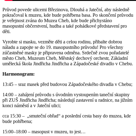
Průvod povede ulicemi Březinova, Dlouhá a Jateční, aby následně
pokračoval k muzeu, kde bude pohřbena basa. Po skončení průvodu
je veřejnost zvána do Muzea Cheb, kde bude přichystáno
masopustní občerstvení, hudba a také pohádkové představení pro
děti.
Vyrobte si masku, vezměte děti a celou rodinu, přibalte dobrou
náladu a zapojte se do 19. masopustního průvodu! Pro všechny
zúčastněné masky je připravena odměna. Srdečně zvou pořadatelé
město Cheb, Muzeum Cheb, Městský dechový orchestr, Základní
umělecká škola Jindřicha Jindřicha a Západočeské divadlo v Chebu.
Harmonogram:
13:45 – sraz masek před budovou Západočeského divadla v Chebu;
14:00 – zahájení průvodu s úvodním vystoupením taneční skupiny
při ZUŠ Jindřicha Jindřicha; následují zastavení u radnice, na jižním
konci náměstí a v Jateční ulici;
cca 15:30 – „smuteční obřad“ a poslední cesta basy do muzea, kde
bude pohřbena;
15:00–18:00 – masopust v muzeu, to jest…