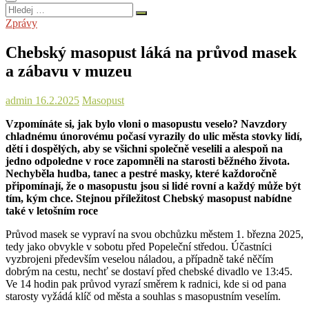
Hledej
…
Zprávy
Chebský masopust láká na průvod masek
a zábavu v muzeu
admin
16.2.2025
Masopust
Vzpomínáte si, jak bylo vloni o masopustu veselo? Navzdory
chladnému únorovému počasí vyrazily do ulic města stovky lidí,
dětí i dospělých, aby se všichni společně veselili a alespoň na
jedno odpoledne v roce zapomněli na starosti běžného života.
Nechyběla hudba, tanec a pestré masky, které každoročně
připomínají, že o masopustu jsou si lidé rovní a každý může být
tím, kým chce. Stejnou příležitost Chebský masopust nabídne
také v letošním roce
Průvod masek se vypraví na svou obchůzku městem 1. března 2025,
tedy jako obvykle v sobotu před Popeleční středou. Účastníci
vyzbrojeni především veselou náladou, a případně také něčím
dobrým na cestu, nechť se dostaví před chebské divadlo ve 13:45.
Ve 14 hodin pak průvod vyrazí směrem k radnici, kde si od pana
starosty vyžádá klíč od města a souhlas s masopustním veselím.