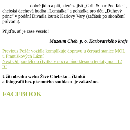
dobré jídlo a pití, které zajistí „Grill & bar Pod falcí“,
chebská dechová hudba „Lemtalka“ a pohádka pro děti „Duhový
princ“ v podání Divadla loutek Karlovy Vary (začátek po skončení
průvodu).
Přijďte, ať je zase veselo!
Muzeum Cheb, p. o. Karlovarského kraje
Navigace
Previous
Previous
Požár vozidla komplikuje dopravu u čerpací stanice MOL
post:
u Františkových Lázní
pro
Next
Next
Od pondělí do čtvrtka v noci a ráno klesnou teploty pod -12
příspěvek
post:
°C
Užití obsahu webu Živé Chebsko – článků
a fotografií bez písemného souhlasu je zakázáno.
FACEBOOK