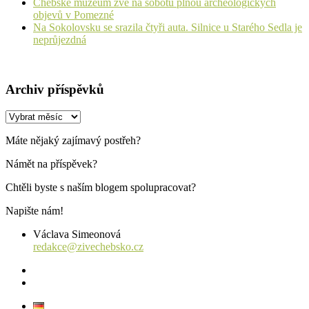
Chebské muzeum zve na sobotu plnou archeologických
objevů v Pomezné
Na Sokolovsku se srazila čtyři auta. Silnice u Starého Sedla je
neprůjezdná
Archiv příspěvků
Archiv
příspěvků
Máte nějaký zajímavý postřeh?
Námět na příspěvek?
Chtěli byste s naším blogem spolupracovat?
Napište nám!
Václava Simeonová
redakce@zivechebsko.cz
facebook
instagram