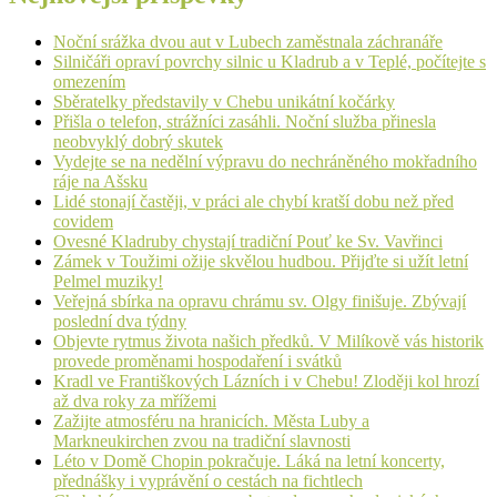
Noční srážka dvou aut v Lubech zaměstnala záchranáře
Silničáři opraví povrchy silnic u Kladrub a v Teplé, počítejte s
omezením
Sběratelky představily v Chebu unikátní kočárky
Přišla o telefon, strážníci zasáhli. Noční služba přinesla
neobvyklý dobrý skutek
Vydejte se na nedělní výpravu do nechráněného mokřadního
ráje na Ašsku
Lidé stonají častěji, v práci ale chybí kratší dobu než před
covidem
Ovesné Kladruby chystají tradiční Pouť ke Sv. Vavřinci
Zámek v Toužimi ožije skvělou hudbou. Přijďte si užít letní
Pelmel muziky!
Veřejná sbírka na opravu chrámu sv. Olgy finišuje. Zbývají
poslední dva týdny
Objevte rytmus života našich předků. V Milíkově vás historik
provede proměnami hospodaření i svátků
Kradl ve Františkových Lázních i v Chebu! Zloději kol hrozí
až dva roky za mřížemi
Zažijte atmosféru na hranicích. Města Luby a
Markneukirchen zvou na tradiční slavnosti
Léto v Domě Chopin pokračuje. Láká na letní koncerty,
přednášky i vyprávění o cestách na fichtlech