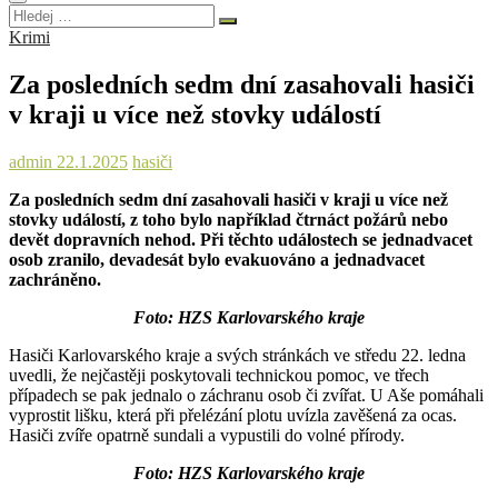
Hledej
…
Krimi
Za posledních sedm dní zasahovali hasiči
v kraji u více než stovky událostí
admin
22.1.2025
hasiči
Za posledních sedm dní zasahovali hasiči v kraji u více než
stovky událostí, z toho bylo například čtrnáct požárů nebo
devět dopravních nehod. Při těchto událostech se jednadvacet
osob zranilo, devadesát bylo evakuováno a jednadvacet
zachráněno.
Foto: HZS Karlovarského kraje
Hasiči Karlovarského kraje a svých stránkách ve středu 22. ledna
uvedli, že nejčastěji poskytovali technickou pomoc, ve třech
případech se pak jednalo o záchranu osob či zvířat. U Aše pomáhali
vyprostit lišku, která při přelézání plotu uvízla zavěšená za ocas.
Hasiči zvíře opatrně sundali a vypustili do volné přírody.
Foto: HZS Karlovarského kraje