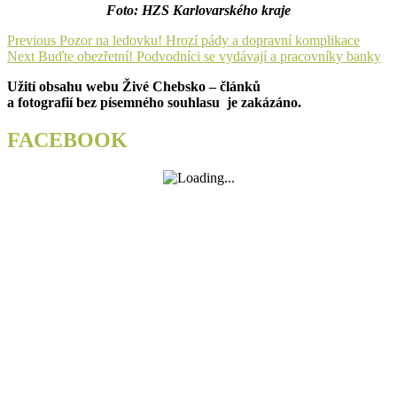
Foto: HZS Karlovarského kraje
Navigace
Previous
Previous
Pozor na ledovku! Hrozí pády a dopravní komplikace
Next
post:
Next
Buďte obezřetní! Podvodníci se vydávají a pracovníky banky
pro
post:
Užití obsahu webu Živé Chebsko – článků
příspěvek
a fotografií bez písemného souhlasu je zakázáno.
FACEBOOK