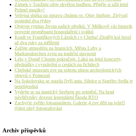
Zámek v Toužimi ožije skvělou hudbou. Přijďte si užít letní
Pelmel muziky!
Veřejná sbírka na opravu chrámu sv. Olgy finišuje. Zbývají
poslední dva týdny
Objevte rytmus života našich předků. V Milíkově vás historik
provede proměnami hospodaření i svátků
Kradl ve Františkových Lázních i v Chebu! Zloději kol hrozí
až dva roky za mřížemi
Zažijte atmosféru na hranicích. Města Luby a
Markneukirchen zvou na tradiční slavnosti
Léto v Domě Chopin pokračuje. Láká na letní koncerty,
přednášky i vyprávění o cestách na fichtlech
Chebské muzeum zve na sobotu plnou archeologických
objevů v Pomezné
Na Sokolovsku se srazila čtyři auta. Silnice u Starého Sedla je
neprůjezdná
Vydejte se na magický Seeberg po setmění. Na hrad
návštěvníky doveze legendární Škoda RTO
Zachyťte světlo fotoaparátem. Galerie 4 zve děti na tvůrčí
týden plný fotografování
Archiv příspěvků