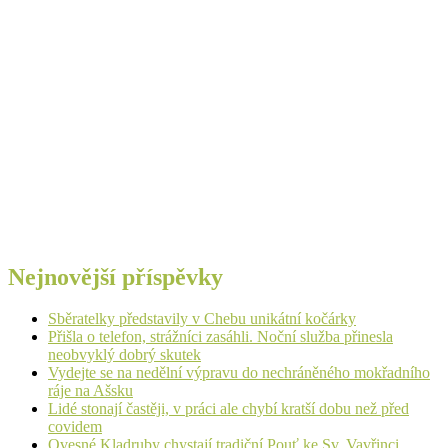
Nejnovější příspěvky
Sběratelky představily v Chebu unikátní kočárky
Přišla o telefon, strážníci zasáhli. Noční služba přinesla
neobvyklý dobrý skutek
Vydejte se na nedělní výpravu do nechráněného mokřadního
ráje na Ašsku
Lidé stonají častěji, v práci ale chybí kratší dobu než před
covidem
Ovesné Kladruby chystají tradiční Pouť ke Sv. Vavřinci