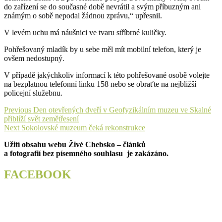
do zařízení se do současné době nevrátil a svým příbuzným ani
známým o sobě nepodal žádnou zprávu,“ upřesnil.
V levém uchu má náušnici ve tvaru stříbrné kuličky.
Pohřešovaný mladík by u sebe měl mít mobilní telefon, který je
ovšem nedostupný.
V případě jakýchkoliv informací k této pohřešované osobě volejte
na bezplatnou telefonní linku 158 nebo se obraťte na nejbližší
policejní služebnu.
Navigace
Previous
Previous
Den otevřených dveří v Geofyzikálním muzeu ve Skalné
post:
přiblíží svět zemětřesení
pro
Next
Next
Sokolovské muzeum čeká rekonstrukce
příspěvek
post:
Užití obsahu webu Živé Chebsko – článků
a fotografií bez písemného souhlasu je zakázáno.
FACEBOOK