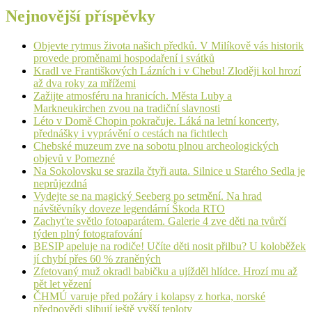
Nejnovější příspěvky
Objevte rytmus života našich předků. V Milíkově vás historik
provede proměnami hospodaření i svátků
Kradl ve Františkových Lázních i v Chebu! Zloději kol hrozí
až dva roky za mřížemi
Zažijte atmosféru na hranicích. Města Luby a
Markneukirchen zvou na tradiční slavnosti
Léto v Domě Chopin pokračuje. Láká na letní koncerty,
přednášky i vyprávění o cestách na fichtlech
Chebské muzeum zve na sobotu plnou archeologických
objevů v Pomezné
Na Sokolovsku se srazila čtyři auta. Silnice u Starého Sedla je
neprůjezdná
Vydejte se na magický Seeberg po setmění. Na hrad
návštěvníky doveze legendární Škoda RTO
Zachyťte světlo fotoaparátem. Galerie 4 zve děti na tvůrčí
týden plný fotografování
BESIP apeluje na rodiče! Učíte děti nosit přilbu? U koloběžek
jí chybí přes 60 % zraněných
Zfetovaný muž okradl babičku a ujížděl hlídce. Hrozí mu až
pět let vězení
ČHMÚ varuje před požáry i kolapsy z horka, norské
předpovědi slibují ještě vyšší teploty