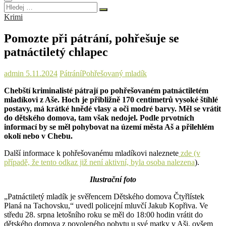
Hledej
…
Krimi
Pomozte při pátrání, pohřešuje se
patnáctiletý chlapec
admin
5.11.2024
Pátrání
Pohřešovaný mladík
Chebští kriminalisté pátrají po pohřešovaném patnáctiletém
mladíkovi z Aše. Hoch je přibližně 170 centimetrů vysoké štíhlé
postavy, má krátké hnědé vlasy a oči modré barvy. Měl se vrátit
do dětského domova, tam však nedojel. Podle prvotních
informací by se měl pohybovat na území města Aš a přilehlém
okolí nebo v Chebu.
Další informace k pohřešovanému mladíkovi naleznete
zde (v
případě, že tento odkaz již není aktivní, byla osoba nalezena
).
Ilustrační foto
„Patnáctiletý mladík je svěřencem Dětského domova Čtyřlístek
Planá na Tachovsku,“ uvedl policejní mluvčí Jakub Kopřiva. Ve
středu 28. srpna letošního roku se měl do 18:00 hodin vrátit do
dětského domova z povoleného pobytu u své matky v Aši, ovšem