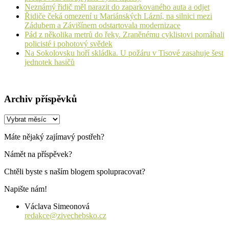
Neznámý řidič měl narazit do zaparkovaného auta a odjet
Řidiče čeká omezení u Mariánských Lázní, na silnici mezi
Zádubem a Závišínem odstartovala modernizace
Pád z několika metrů do řeky. Zraněnému cyklistovi pomáhali
policisté i pohotový svědek
Na Sokolovsku hoří skládka. U požáru v Tisové zasahuje šest
jednotek hasičů
Archiv příspěvků
Archiv
příspěvků
Máte nějaký zajímavý postřeh?
Námět na příspěvek?
Chtěli byste s naším blogem spolupracovat?
Napište nám!
Václava Simeonová
redakce@zivechebsko.cz