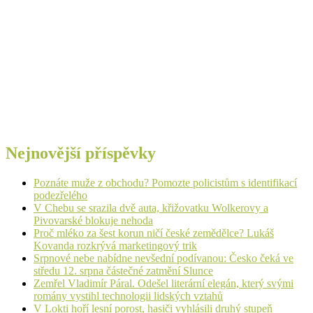
Nejnovější příspěvky
Poznáte muže z obchodu? Pomozte policistům s identifikací
podezřelého
V Chebu se srazila dvě auta, křižovatku Wolkerovy a
Pivovarské blokuje nehoda
Proč mléko za šest korun ničí české zemědělce? Lukáš
Kovanda rozkrývá marketingový trik
Srpnové nebe nabídne nevšední podívanou: Česko čeká ve
středu 12. srpna částečné zatmění Slunce
Zemřel Vladimír Páral. Odešel literární elegán, který svými
romány vystihl technologii lidských vztahů
V Lokti hoří lesní porost, hasiči vyhlásili druhý stupeň