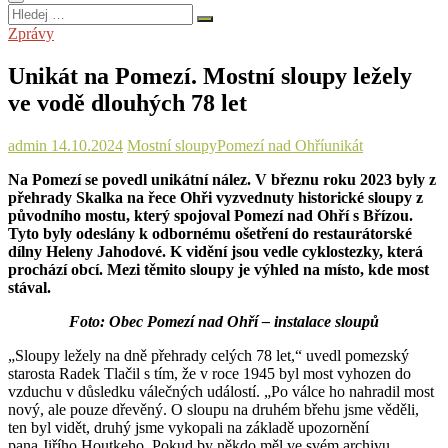
Hledej
…
Zprávy
Unikát na Pomezí. Mostní sloupy ležely
ve vodě dlouhých 78 let
admin
14.10.2024
Mostní sloupy
Pomezí nad Ohří
unikát
Na Pomezí se povedl unikátní nález. V březnu roku 2023 byly z
přehrady Skalka na řece Ohři vyzvednuty historické sloupy z
původního mostu, který spojoval Pomezí nad Ohří s Břízou.
Tyto byly odeslány k odbornému ošetření do restaurátorské
dílny Heleny Jahodové. K vidění jsou vedle cyklostezky, která
prochází obcí. Mezi těmito sloupy je výhled na místo, kde most
stával.
Foto: Obec Pomezí nad Ohří – instalace sloupů
„Sloupy ležely na dně přehrady celých 78 let,“ uvedl pomezský
starosta Radek Tlačil s tím, že v roce 1945 byl most vyhozen do
vzduchu v důsledku válečných událostí. „Po válce ho nahradil most
nový, ale pouze dřevěný. O sloupu na druhém břehu jsme věděli,
ten byl vidět, druhý jsme vykopali na základě upozornění
pana Jiřího Houtkeho. Pokud by někdo měl ve svém archivu