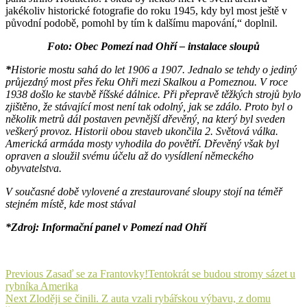
jakékoliv historické fotografie do roku 1945, kdy byl most ještě v
původní podobě, pomohl by tím k dalšímu mapování,“ doplnil.
Foto: Obec Pomezí nad Ohří – instalace sloupů
*
Historie mostu sahá do let 1906 a 1907. Jednalo se tehdy o jediný
průjezdný most přes řeku Ohři mezi Skalkou a Pomeznou. V roce
1938 došlo ke stavbě říšské dálnice. Při přepravě těžkých strojů bylo
zjištěno, že stávající most není tak odolný, jak se zdálo. Proto byl o
několik metrů dál postaven pevnější dřevěný, na který byl sveden
veškerý provoz. Historii obou staveb ukončila 2. Světová válka.
Americká armáda mosty vyhodila do povětří. Dřevěný však byl
opraven a sloužil svému účelu až do vysídlení německého
obyvatelstva.
V současné době vylovené a zrestaurované sloupy stojí na téměř
stejném místě, kde most stával
*Zdroj: Informační panel v Pomezí nad Ohří
Navigace
Previous
Previous
Zasaď se za Frantovky!Tentokrát se budou stromy sázet u
post:
rybníka Amerika
pro
Next
Next
Zloději se činili. Z auta vzali rybářskou výbavu, z domu