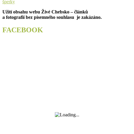
příspěvek
post:
šperky
Užití obsahu webu Živé Chebsko – článků
a fotografií bez písemného souhlasu je zakázáno.
FACEBOOK