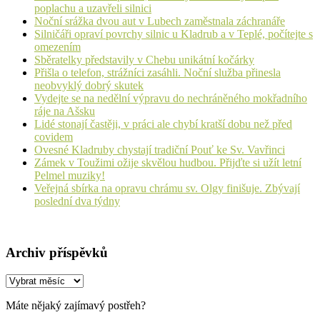
poplachu a uzavřeli silnici
Noční srážka dvou aut v Lubech zaměstnala záchranáře
Silničáři opraví povrchy silnic u Kladrub a v Teplé, počítejte s
omezením
Sběratelky představily v Chebu unikátní kočárky
Přišla o telefon, strážníci zasáhli. Noční služba přinesla
neobvyklý dobrý skutek
Vydejte se na nedělní výpravu do nechráněného mokřadního
ráje na Ašsku
Lidé stonají častěji, v práci ale chybí kratší dobu než před
covidem
Ovesné Kladruby chystají tradiční Pouť ke Sv. Vavřinci
Zámek v Toužimi ožije skvělou hudbou. Přijďte si užít letní
Pelmel muziky!
Veřejná sbírka na opravu chrámu sv. Olgy finišuje. Zbývají
poslední dva týdny
Archiv příspěvků
Archiv
příspěvků
Máte nějaký zajímavý postřeh?