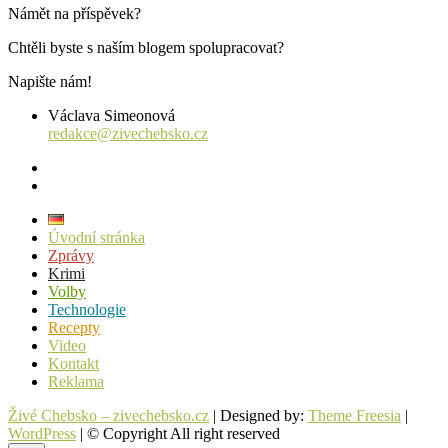
Námět na příspěvek?
Chtěli byste s naším blogem spolupracovat?
Napište nám!
Václava Simeonová
redakce@zivechebsko.cz
facebook
instagram
Úvodní stránka
Zprávy
Krimi
Volby
Technologie
Recepty
Video
Kontakt
Reklama
Živé Chebsko – zivechebsko.cz
| Designed by:
Theme Freesia
|
WordPress
| © Copyright All right reserved