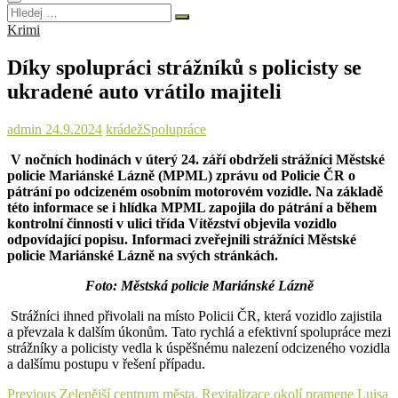
Hledej
…
Krimi
Díky spolupráci strážníků s policisty se
ukradené auto vrátilo majiteli
admin
24.9.2024
krádež
Spolupráce
V nočních hodinách v úterý 24. září obdrželi strážníci Městské
policie Mariánské Lázně (MPML) zprávu od Policie ČR o
pátrání po odcizeném osobním motorovém vozidle. Na základě
této informace se i hlídka MPML zapojila do pátrání a během
kontrolní činnosti v ulici třída Vítězství objevila vozidlo
odpovídající popisu. Informaci zveřejnili strážníci Městské
policie Mariánské Lázně na svých stránkách.
Foto: Městská policie Mariánské Lázně
Strážníci ihned přivolali na místo Policii ČR, která vozidlo zajistila
a převzala k dalším úkonům. Tato rychlá a efektivní spolupráce mezi
strážníky a policisty vedla k úspěšnému nalezení odcizeného vozidla
a dalšímu postupu v řešení případu.
Navigace
Previous
Previous
Zelenější centrum města. Revitalizace okolí pramene Luisa