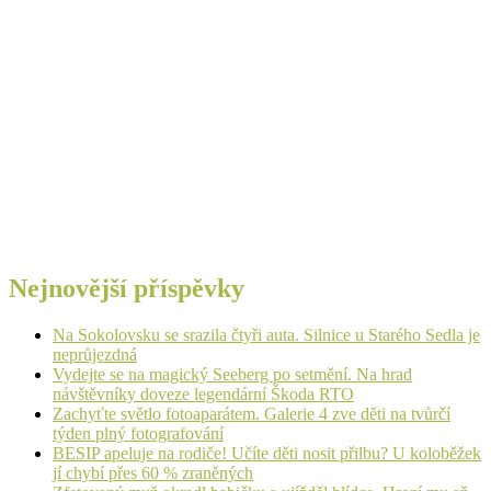
Nejnovější příspěvky
Na Sokolovsku se srazila čtyři auta. Silnice u Starého Sedla je
neprůjezdná
Vydejte se na magický Seeberg po setmění. Na hrad
návštěvníky doveze legendární Škoda RTO
Zachyťte světlo fotoaparátem. Galerie 4 zve děti na tvůrčí
týden plný fotografování
BESIP apeluje na rodiče! Učíte děti nosit přilbu? U koloběžek
jí chybí přes 60 % zraněných