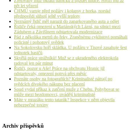
Zfetovaný muž okradl babičku a ujížděl hlídce. Hrozí mu až
pět let vězení
ČHMÚ varuje před požáry i kolapsy z horka, norské
předpovědi slibují ještě vyšší teploty
Neznámý řidič měl narazit do zaparkovaného auta a odjet
Řidiče čeká omezení u Mariánských Lázní, na silnici mezi
Zádubem a Závišínem odstartovala modernizace
Pád z několika metrů do řeky. Zraněnému cyklistovi pomáhali
policisté i pohotový svědek
Na Sokolovsku hoří skládka. U požáru v Tisové zasahuje šest
jednotek hasičů
Skvělá práce strážníků! Muž se z ukradeného elektrokola
radoval jen pár minut
Řidiči, pozor u Aše! Práce na obchvatu Hranic již
odstartovaly, omezení potrvá přes měsíc
Poznáte osoby na fotografiích? Kriminalisté pátrají po
svědcích divokého nákupu bez placení
Soud vydal příkaz k zatčení muže z Chebu. Pohybovat se
může mezi bezdomovci, uvádějí kriminalisté
Máte v mrazáku tento tatarák? Inspekce v něm objevila
nebezpečné toxiny
Archiv příspěvků