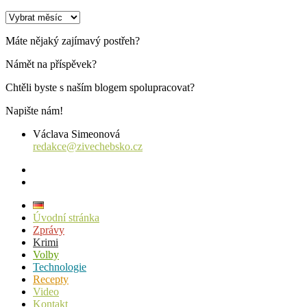
Archiv
příspěvků
Máte nějaký zajímavý postřeh?
Námět na příspěvek?
Chtěli byste s naším blogem spolupracovat?
Napište nám!
Václava Simeonová
redakce@zivechebsko.cz
facebook
instagram
Úvodní stránka
Zprávy
Krimi
Volby
Technologie
Recepty
Video
Kontakt