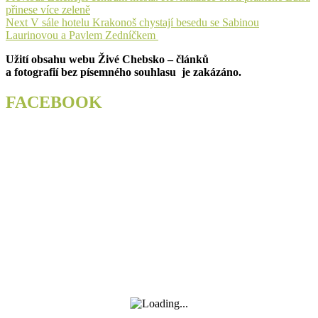
post:
přinese více zeleně
pro
Next
Next
V sále hotelu Krakonoš chystají besedu se Sabinou
příspěvek
post:
Laurinovou a Pavlem Zedníčkem
Užití obsahu webu Živé Chebsko – článků
a fotografií bez písemného souhlasu je zakázáno.
FACEBOOK