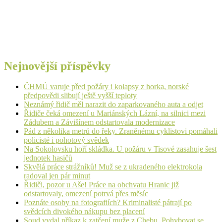
Nejnovější příspěvky
ČHMÚ varuje před požáry i kolapsy z horka, norské
předpovědi slibují ještě vyšší teploty
Neznámý řidič měl narazit do zaparkovaného auta a odjet
Řidiče čeká omezení u Mariánských Lázní, na silnici mezi
Zádubem a Závišínem odstartovala modernizace
Pád z několika metrů do řeky. Zraněnému cyklistovi pomáhali
policisté i pohotový svědek
Na Sokolovsku hoří skládka. U požáru v Tisové zasahuje šest
jednotek hasičů
Skvělá práce strážníků! Muž se z ukradeného elektrokola
radoval jen pár minut
Řidiči, pozor u Aše! Práce na obchvatu Hranic již
odstartovaly, omezení potrvá přes měsíc
Poznáte osoby na fotografiích? Kriminalisté pátrají po
svědcích divokého nákupu bez placení
Soud vydal příkaz k zatčení muže z Chebu. Pohybovat se