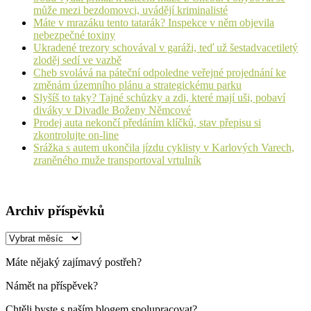
může mezi bezdomovci, uvádějí kriminalisté
Máte v mrazáku tento tatarák? Inspekce v něm objevila
nebezpečné toxiny
Ukradené trezory schovával v garáži, teď už šestadvacetiletý
zloděj sedí ve vazbě
Cheb svolává na páteční odpoledne veřejné projednání ke
změnám územního plánu a strategickému parku
Slyšíš to taky? Tajné schůzky a zdi, které mají uši, pobaví
diváky v Divadle Boženy Němcové
Prodej auta nekončí předáním klíčků, stav přepisu si
zkontrolujte on-line
Srážka s autem ukončila jízdu cyklisty v Karlových Varech,
zraněného muže transportoval vrtulník
Archiv příspěvků
Archiv
příspěvků
Máte nějaký zajímavý postřeh?
Námět na příspěvek?
Chtěli byste s naším blogem spolupracovat?