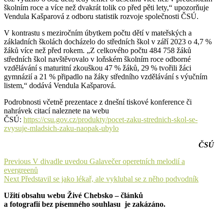
školním roce a více než dvakrát tolik co před pěti lety,“ upozorňuje
Vendula Kašparová z odboru statistik rozvoje společnosti ČSÚ.
V kontrastu s meziročním úbytkem počtu dětí v mateřských a
základních školách docházelo do středních škol v září 2023 o 4,7 %
žáků více než před rokem. „Z celkového počtu 484 758 žáků
středních škol navštěvovalo v loňském školním roce odborné
vzdělávání s maturitní zkouškou 47 % žáků, 29 % tvořili žáci
gymnázií a 21 % připadlo na žáky středního vzdělávání s výučním
listem,“ dodává Vendula Kašparová.
Podrobnosti včetně prezentace z dnešní tiskové konference či
nahrávek citací naleznete na webu
ČSÚ:
https://csu.gov.cz/produkty/pocet-zaku-strednich-skol-se-
zvysuje-mladsich-zaku-naopak-ubylo
ČSÚ
Navigace
Previous
Previous
V divadle uvedou Galavečer operetních melodií a
post:
evergreenů
pro
Next
Next
Představil se jako lékař, ale vyklubal se z něho podvodník
příspěvek
post:
Užití obsahu webu Živé Chebsko – článků
a fotografií bez písemného souhlasu je zakázáno.