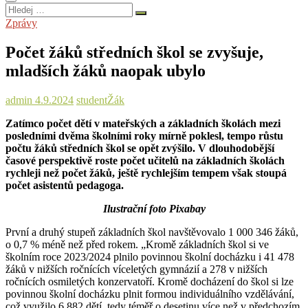
Hledej
…
Zprávy
Počet žáků středních škol se zvyšuje,
mladších žáků naopak ubylo
admin
4.9.2024
student
Žák
Zatímco počet dětí v mateřských a základních školách mezi
posledními dvěma školními roky mírně poklesl, tempo růstu
počtu žáků středních škol se opět zvýšilo. V dlouhodobější
časové perspektivě roste počet učitelů na základních školách
rychleji než počet žáků, ještě rychlejším tempem však stoupá
počet asistentů pedagoga.
Ilustrační foto Pixabay
První a druhý stupeň základních škol navštěvovalo 1 000 346 žáků,
o 0,7 % méně než před rokem. „Kromě základních škol si ve
školním roce 2023/2024 plnilo povinnou školní docházku i 41 478
žáků v nižších ročnících víceletých gymnázií a 278 v nižších
ročnících osmiletých konzervatoří. Kromě docházení do škol si lze
povinnou školní docházku plnit formou individuálního vzdělávání,
což využilo 6 882 dětí, tedy téměř o desetinu více než v předchozím