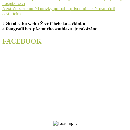
post:
hospitalizaci
pro
Next
Next
Ze zaseknuté lanovky pomohli přivolaní hasiči osmnácti
příspěvek
post:
cestujícím
Užití obsahu webu Živé Chebsko – článků
a fotografií bez písemného souhlasu je zakázáno.
FACEBOOK