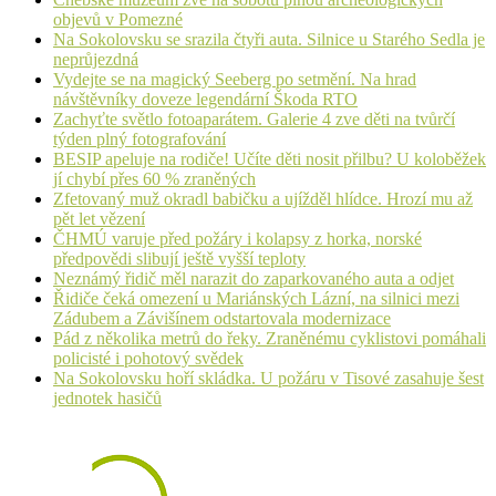
objevů v Pomezné
Na Sokolovsku se srazila čtyři auta. Silnice u Starého Sedla je
neprůjezdná
Vydejte se na magický Seeberg po setmění. Na hrad
návštěvníky doveze legendární Škoda RTO
Zachyťte světlo fotoaparátem. Galerie 4 zve děti na tvůrčí
týden plný fotografování
BESIP apeluje na rodiče! Učíte děti nosit přilbu? U koloběžek
jí chybí přes 60 % zraněných
Zfetovaný muž okradl babičku a ujížděl hlídce. Hrozí mu až
pět let vězení
ČHMÚ varuje před požáry i kolapsy z horka, norské
předpovědi slibují ještě vyšší teploty
Neznámý řidič měl narazit do zaparkovaného auta a odjet
Řidiče čeká omezení u Mariánských Lázní, na silnici mezi
Zádubem a Závišínem odstartovala modernizace
Pád z několika metrů do řeky. Zraněnému cyklistovi pomáhali
policisté i pohotový svědek
Na Sokolovsku hoří skládka. U požáru v Tisové zasahuje šest
jednotek hasičů