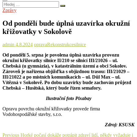
Hledej
…
Zprávy
Od pondělí bude úplná uzavírka okružní
křižovatky v Sokolově
admin
4.8.2024
oprava
Rekonstrukce
silnice
Od pondělí 5. srpna je povolena úplná uzavírka provozu
okružní křižovatky silnice II/210 se silnicí III/21026 – ul.
Chebská (u gymnázia), v katastrálním území a obci Sokolov.
Zároveň je nařízena objížďka s objízdnou trasou: III/21029 –
III/21022 a po místních komunikacích – ul. Důl Max – ul.
Vítězná v Sokolově. Po dobu uzavírky bude zachován průjezd
Chebská – Husitská, který bude řízen semafory.
Ilustrační foto Pixabay
Opravu povrchu okružní křižovatky provede firma
Vodohospodářské stavby, s.r.o.
Zdroj: KSUSK
Navigace
Previous
Previous
Horké počasí dokáže potrápit zdraví lidí, někdy vyžaduje i