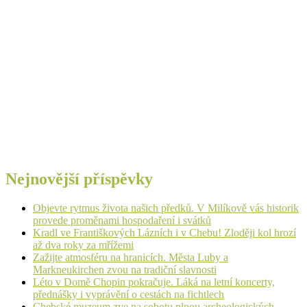
Nejnovější příspěvky
Objevte rytmus života našich předků. V Milíkově vás historik
provede proměnami hospodaření i svátků
Kradl ve Františkových Lázních i v Chebu! Zloději kol hrozí
až dva roky za mřížemi
Zažijte atmosféru na hranicích. Města Luby a
Markneukirchen zvou na tradiční slavnosti
Léto v Domě Chopin pokračuje. Láká na letní koncerty,
přednášky i vyprávění o cestách na fichtlech
Chebské muzeum zve na sobotu plnou archeologických