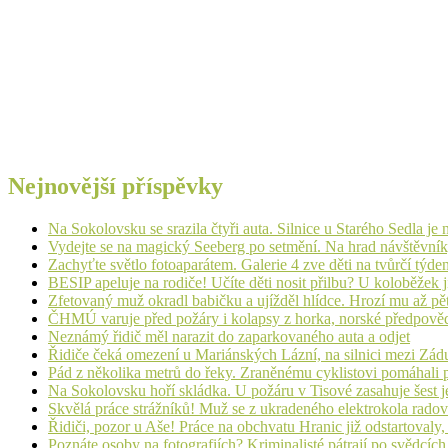
Nejnovější příspěvky
Na Sokolovsku se srazila čtyři auta. Silnice u Starého Sedla je
Vydejte se na magický Seeberg po setmění. Na hrad návštěvn
Zachyťte světlo fotoaparátem. Galerie 4 zve děti na tvůrčí týde
BESIP apeluje na rodiče! Učíte děti nosit přilbu? U koloběžek 
Zfetovaný muž okradl babičku a ujížděl hlídce. Hrozí mu až pět
ČHMÚ varuje před požáry i kolapsy z horka, norské předpovědi s
Neznámý řidič měl narazit do zaparkovaného auta a odjet
Řidiče čeká omezení u Mariánských Lázní, na silnici mezi Zá
Pád z několika metrů do řeky. Zraněnému cyklistovi pomáhali p
Na Sokolovsku hoří skládka. U požáru v Tisové zasahuje šest j
Skvělá práce strážníků! Muž se z ukradeného elektrokola radov
Řidiči, pozor u Aše! Práce na obchvatu Hranic již odstartovaly
Poznáte osoby na fotografiích? Kriminalisté pátrají po svědcíc