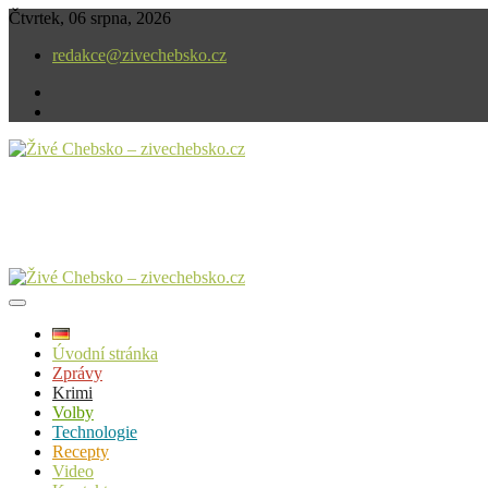
Skip
Čtvrtek, 06 srpna, 2026
to
redakce@zivechebsko.cz
content
facebook
instagram
V našem regionu se stále něco děje.
Živé Chebsko – zivechebsko.cz
Úvodní stránka
Zprávy
Krimi
Volby
Technologie
Recepty
Video