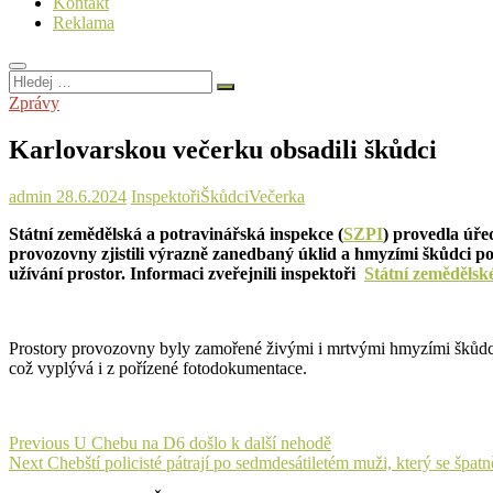
Kontakt
Reklama
Hledej
…
Zprávy
Karlovarskou večerku obsadili škůdci
admin
28.6.2024
Inspektoři
Škůdci
Večerka
Státní zemědělská a potravinářská inspekce (
SZPI
) provedla úře
provozovny zjistili výrazně zanedbaný úklid a hmyzími škůdci p
užívání prostor. Informaci zveřejnili inspektoři
Státní zemědělsk
Prostory provozovny byly zamořené živými i mrtvými hmyzími škůdci 
což vyplývá i z pořízené fotodokumentace.
Navigace
Previous
Previous
U Chebu na D6 došlo k další nehodě
Next
post:
Next
Chebští policisté pátrají po sedmdesátiletém muži, který se špatn
pro
post: