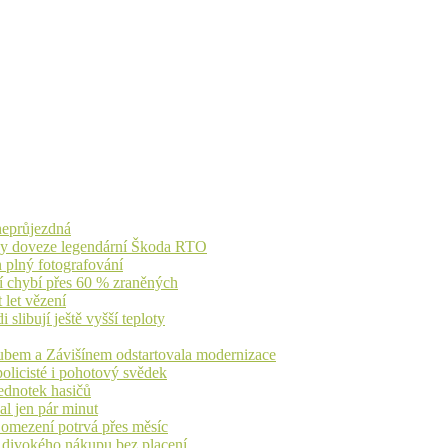
 neprůjezdná
íky doveze legendární Škoda RTO
n plný fotografování
jí chybí přes 60 % zraněných
 let vězení
libují ještě vyšší teploty
dubem a Závišínem odstartovala modernizace
olicisté i pohotový svědek
ednotek hasičů
al jen pár minut
, omezení potrvá přes měsíc
h divokého nákupu bez placení