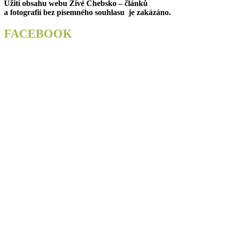
Užití obsahu webu Živé Chebsko – článků
příspěvek
a fotografií bez písemného souhlasu je zakázáno.
FACEBOOK