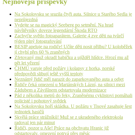
Nejnovější příspěvky
Na Sokolovsku se srazila čtyři auta. Silnice u Starého Sedla je
neprůjezdná
Vydejte se na magický Seeberg po setmění. Na hrad
návštěvníky doveze legendární Škoda RTO
Zachyťte světlo fotoaparátem. Galerie 4 zve děti na tvůrčí
týden plný fotografování
BESIP apeluje na rodiče! Učíte děti nosit přilbu? U koloběžek
jí chybí přes 60 % zraněných
Zfetovaný muž okradl babičku a ujížděl hlídce. Hrozí mu až
pět let vězení
ČHMÚ varuje před požáry i kolapsy z horka, norské
předpovědi slibují ještě vyšší teploty
Neznámý řidič měl narazit do zaparkovaného auta a odjet
Řidiče čeká omezení u Mariánských Lázní, na silnici mezi
Zádubem a Závišínem odstartovala modernizace
Pád z několika metrů do řeky. Zraněnému cyklistovi pomáhali
policisté i pohotový svědek
Na Sokolovsku hoří skládka. U požáru v Tisové zasahuje šest
jednotek hasičů
Skvělá práce strážníků! Muž se z ukradeného elektrokola
radoval jen pár minut
Řidiči, pozor u Aše! Práce na obchvatu Hranic již
odstartovaly, omezení potrvá přes měsíc