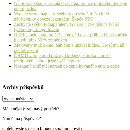
Na Sokolovsku se srazila čtyři auta. Silnice u Starého Sedla je
neprůjezdná
Vydejte se na magický Seeberg po setmění. Na hrad
návštěvníky doveze legendární Škoda RTO
Zachyťte světlo fotoaparátem. Galerie 4 zve děti na tvůrčí
týden plný fotografování
BESIP apeluje na rodiče! Učíte děti nosit přilbu? U koloběžek
jí chybí přes 60 % zraněných
Zfetovaný muž okradl babičku a ujížděl hlídce. Hrozí mu až
pět let vězení
ČHMÚ varuje před požáry i kolapsy z horka, norské
předpovědi slibují ještě vyšší teploty
Neznámý řidič měl narazit do zaparkovaného auta a odjet
Archiv příspěvků
Archiv
příspěvků
Máte nějaký zajímavý postřeh?
Námět na příspěvek?
Chtěli byste s naším blogem spolupracovat?