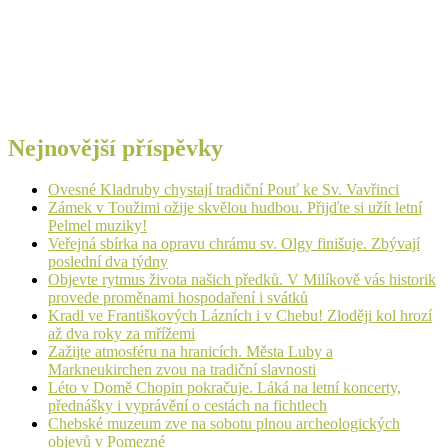
Nejnovější příspěvky
Ovesné Kladruby chystají tradiční Pouť ke Sv. Vavřinci
Zámek v Toužimi ožije skvělou hudbou. Přijďte si užít letní
Pelmel muziky!
Veřejná sbírka na opravu chrámu sv. Olgy finišuje. Zbývají
poslední dva týdny
Objevte rytmus života našich předků. V Milíkově vás historik
provede proměnami hospodaření i svátků
Kradl ve Františkových Lázních i v Chebu! Zloději kol hrozí
až dva roky za mřížemi
Zažijte atmosféru na hranicích. Města Luby a
Markneukirchen zvou na tradiční slavnosti
Léto v Domě Chopin pokračuje. Láká na letní koncerty,
přednášky i vyprávění o cestách na fichtlech
Chebské muzeum zve na sobotu plnou archeologických
objevů v Pomezné