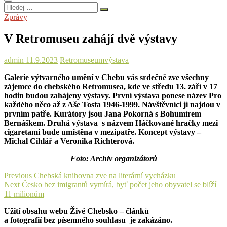
Hledej
…
Zprávy
V Retromuseu zahájí dvě výstavy
admin
11.9.2023
Retromuseum
výstava
Galerie výtvarného umění v Chebu vás srdečně zve všechny
zájemce do chebského Retromusea, kde ve středu 13. září v 17
hodin budou zahájeny výstavy. První výstava ponese název Pro
každého něco až z Aše Tosta 1946-1999. Návštěvníci ji najdou v
prvním patře. Kurátory jsou Jana Pokorná s Bohumírem
Bernáškem. Druhá výstava s názvem Háčkované hračky mezi
cigaretami bude umístěna v mezipatře. Koncept výstavy –
Michal Cihlář a Veronika Richterová.
Foto: Archiv organizátorů
Navigace
Previous
Previous
Chebská knihovna zve na literární vycházku
Next
post:
Next
Česko bez imigrantů vymírá, byť počet jeho obyvatel se blíží
pro
post:
11 milionům
příspěvek
Užití obsahu webu Živé Chebsko – článků
a fotografií bez písemného souhlasu je zakázáno.