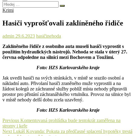
Hledej
…
Krimi
Hasiči vyprošťovali zaklíněného řidiče
admin
29.6.2023
hasiči
nehoda
Zaklíněného řidiče z osobního auta museli hasiči vyprostit s
použitím hydraulických nástrojů. Nehoda se stala v úterý 27.
června odpoledne na silnici mezi Bochovem a Toužimí.
Foto: HZS Karlovarského kraje
Jak uvedli hasiči na svých stránkách, v místě se srazilo osobní a
nákladní auto. Přivolaní hasiči zraněného muže vyprostili a na
žádost kolegů ze záchranné služby poblíž místa nehody připravili
prostor pro přistání záchranářského vrtulníku. Provoz na silnice byl
v místě nehody delší dobu zcela uzavřený.
Foto: HZS Karlovarského kraje
Navigace
Previous
Previous
Komentovaná prohlídka bude tentokrát zaměřena na
post:
stromy i keře
pro
Next
Next
Lukáš Kovanda: Pokuta za předčasné splacení hypotéky trestá