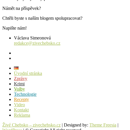
Námět na příspěvek?
Chtěli byste s naším blogem spolupracovat?
Napište nám!
Václava Simeonová
redakce@zivechebsko.cz
facebook
instagram
Úvodní stránka
Zprávy
Krimi
Volby
Technologie
Recepty
Video
Kontakt
Reklama
Živé Chebsko – zivechebsko.cz
| Designed by:
Theme Freesia
|