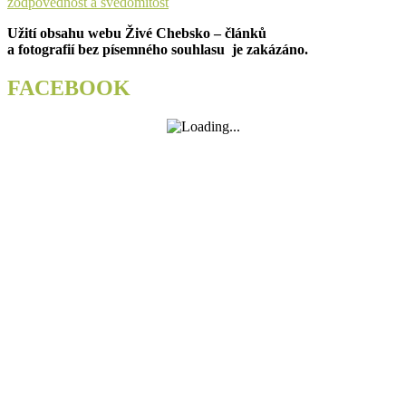
příspěvek
post:
zodpovědnost a svědomitost
Užití obsahu webu Živé Chebsko – článků
a fotografií bez písemného souhlasu je zakázáno.
FACEBOOK