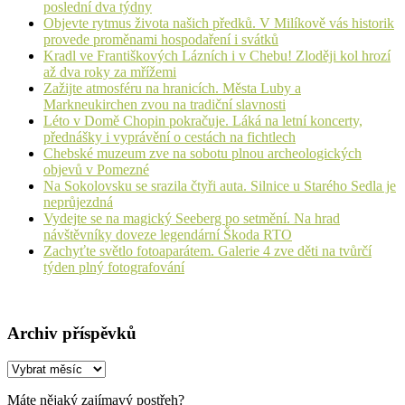
poslední dva týdny
Objevte rytmus života našich předků. V Milíkově vás historik
provede proměnami hospodaření i svátků
Kradl ve Františkových Lázních i v Chebu! Zloději kol hrozí
až dva roky za mřížemi
Zažijte atmosféru na hranicích. Města Luby a
Markneukirchen zvou na tradiční slavnosti
Léto v Domě Chopin pokračuje. Láká na letní koncerty,
přednášky i vyprávění o cestách na fichtlech
Chebské muzeum zve na sobotu plnou archeologických
objevů v Pomezné
Na Sokolovsku se srazila čtyři auta. Silnice u Starého Sedla je
neprůjezdná
Vydejte se na magický Seeberg po setmění. Na hrad
návštěvníky doveze legendární Škoda RTO
Zachyťte světlo fotoaparátem. Galerie 4 zve děti na tvůrčí
týden plný fotografování
Archiv příspěvků
Archiv
příspěvků
Máte nějaký zajímavý postřeh?