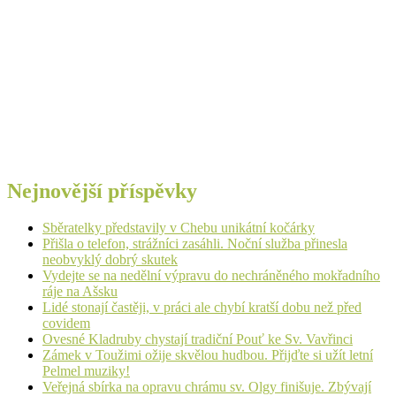
Nejnovější příspěvky
Sběratelky představily v Chebu unikátní kočárky
Přišla o telefon, strážníci zasáhli. Noční služba přinesla
neobvyklý dobrý skutek
Vydejte se na nedělní výpravu do nechráněného mokřadního
ráje na Ašsku
Lidé stonají častěji, v práci ale chybí kratší dobu než před
covidem
Ovesné Kladruby chystají tradiční Pouť ke Sv. Vavřinci
Zámek v Toužimi ožije skvělou hudbou. Přijďte si užít letní
Pelmel muziky!
Veřejná sbírka na opravu chrámu sv. Olgy finišuje. Zbývají