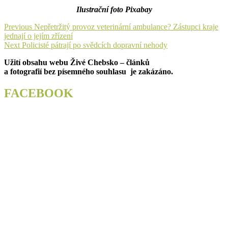
Ilustrační foto Pixabay
Navigace
Previous
Previous
Nepřetržitý provoz veterinární ambulance? Zástupci kraje
post:
jednají o jejím zřízení
pro
Next
Next
Policisté pátrají po svědcích dopravní nehody
příspěvek
post:
Užití obsahu webu Živé Chebsko – článků
a fotografií bez písemného souhlasu je zakázáno.
FACEBOOK