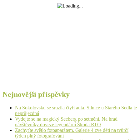
Nejnovější příspěvky
Na Sokolovsku se srazila čtyři auta. Silnice u Starého Sedla je
neprůjezdná
Vydejte se na magický Seeberg po setmění. Na hrad
návštěvníky doveze legendární Škoda RTO
Zachyťte světlo fotoaparátem. Galerie 4 zve děti na tvůrčí
týden plný fotografování