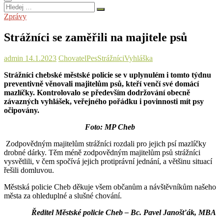
Hledej
…
Zprávy
Strážníci se zaměřili na majitele psů
admin
14.1.2023
Chovatel
Pes
Strážníci
Vyhláška
Strážníci chebské městské policie se v uplynulém i tomto týdnu
preventivně věnovali majitelům psů, kteří venčí své domácí
mazlíčky. Kontrolovalo se především dodržování obecně
závazných vyhlášek, veřejného pořádku i povinnosti mít psy
očipovány.
Foto: MP Cheb
Zodpovědným majitelům strážníci rozdali pro jejich psí mazlíčky
drobné dárky. Těm méně zodpovědným majitelům psů strážníci
vysvětlili, v čem spočívá jejich protiprávní jednání, a většinu situací
řešili domluvou.
Městská policie Cheb děkuje všem občanům a návštěvníkům našeho
města za ohleduplné a slušné chování.
Ředitel Městské policie Cheb – Bc. Pavel Janošťák, MBA