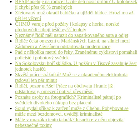
BESIP apeluje na rodiče! Učíte děti nosit přilbu? U koloběžek
jí chybí přes 60 % zraněných
Zfetovaný muž okradl babičku a ujížděl hlídce. Hrozí mu až
pět let vězení
ČHMÚ varuje před požáry i kolapsy z horka, norské
předpovědi slibují ještě vyšší teploty
Neznámý řidič měl narazit do zaparkovaného auta a odjet
Řidiče čeká omezení u Mariánských Lázní, na silnici mezi
Zádubem a Závišínem odstartovala modernizace
Pád z několika metrů do řeky. Zraněnému cyklistovi pomáhali
policisté i pohotový svědek
Na Sokolovsku hoří skládka. U požáru v Tisové zasahuje šest
jednotek hasičů
Skvělá práce strážníků! Muž se z ukradeného elektrokola
radoval jen pár minut
Řidiči, pozor u Aše! Práce na obchvatu Hranic již
odstartovaly, omezení potrvá přes měsíc
Poznáte osoby na fotografiích? Kriminalisté pátrají po
svědcích divokého nákupu bez placení
Soud vydal příkaz k zatčení muže z Chebu. Pohybovat se
může mezi bezdomovci, uvádějí kriminalisté
Máte v mrazáku tento tatarák? Inspekce v něm objevila
nebezpečné toxiny