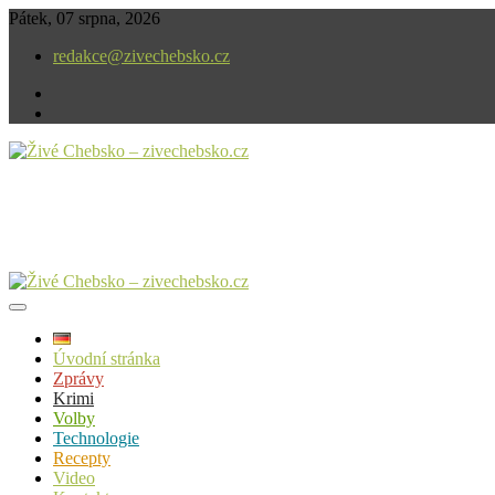
Skip
Pátek, 07 srpna, 2026
to
redakce@zivechebsko.cz
content
facebook
instagram
V našem regionu se stále něco děje.
Živé Chebsko – zivechebsko.cz
Úvodní stránka
Zprávy
Krimi
Volby
Technologie
Recepty
Video