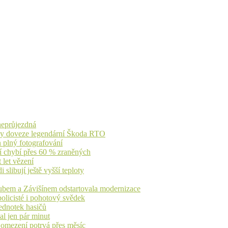
 neprůjezdná
íky doveze legendární Škoda RTO
n plný fotografování
jí chybí přes 60 % zraněných
 let vězení
libují ještě vyšší teploty
dubem a Závišínem odstartovala modernizace
olicisté i pohotový svědek
ednotek hasičů
al jen pár minut
, omezení potrvá přes měsíc