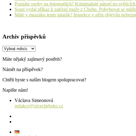
Poznáte osoby na fotografiích? Kriminalisté pátrají po svědcíc
Soud vydal příkaz k zatčení muže z Chebu. Pohybovat se může
Máte v mrazáku tento tatarák? Inspekce v něm objevila nebezp
Archiv příspěvků
Archiv
příspěvků
Máte nějaký zajímavý postřeh?
Námět na příspěvek?
Chtěli byste s naším blogem spolupracovat?
Napište nám!
Václava Simeonová
redakce@zivechebsko.cz
facebook
instagram