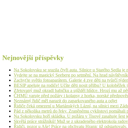
Nejnovější příspěvky
Na Sokolovsku se srazila čtyři auta. Silnice u Starého Sedla je
Vydejte se na magický Seeberg po setmění. Na hrad návštěvn
Zachyťte světlo fotoaparátem. Galerie 4 zve děti na tvůrčí týde
BESIP apeluje na rodiče! Učíte děti nosit přilbu? U koloběžek 
Zfetovaný muž okradl babičku a ujížděl hlídce. Hrozí mu až pět
ČHMÚ varuje před požáry i kolapsy z horka, norské předpovědi s
Neznámý řidič měl narazit do zaparkovaného auta a odjet
Řidiče čeká omezení u Mariánských Lázní, na silnici mezi Zá
Pád z několika metrů do řeky. Zraněnému cyklistovi pomáhali p
Na Sokolovsku hoří skládka. U požáru v Tisové zasahuje šest j
Skvělá práce strážníků! Muž se z ukradeného elektrokola radov
Řidiči, pozor u Aše! Práce na obchvatu Hranic již odstartovaly