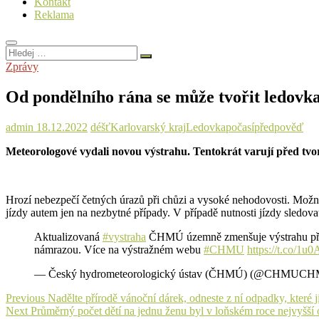
Kontakt
Reklama
Hledej
…
Zprávy
Od pondělního rána se může tvořit ledovka
admin
18.12.2022
déšť
Karlovarský kraj
Ledovka
počasí
předpověď
Meteorologové vydali novou výstrahu. Tentokrát varují před tvorb
Hrozí nebezpečí četných úrazů při chůzi a vysoké nehodovosti. Možn
jízdy autem jen na nezbytné případy. V případě nutnosti jízdy sledov
Aktualizovaná
#vystraha
ČHMÚ územně zmenšuje výstrahu před 
námrazou. Více na výstražném webu
#CHMU
https://t.co/1
— Český hydrometeorologický ústav (ČHMÚ) (@CHMUCH
Navigace
Previous
Previous
Nadělte přírodě vánoční dárek, odneste z ní odpadky, které ji
Next
post:
Next
Průměrný počet dětí na jednu ženu byl v loňském roce nejvyšší