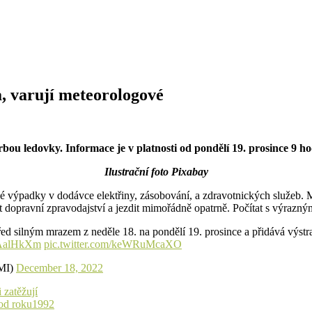
, varují meteorologové
ou ledovky. Informace je v platnosti od pondělí 19. prosince 9 ho
Ilustrační foto Pixabay
é výpadky v dodávce elektřiny, zásobování, a zdravotnických služeb. 
at dopravní zpravodajství a jezdit mimořádně opatrně. Počítat s výrazn
silným mrazem z neděle 18. na pondělí 19. prosince a přidává výstra
u0AalHkXm
pic.twitter.com/keWRuMcaXO
MI)
December 18, 2022
 zatěžují
 od roku1992