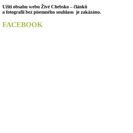
pro
post:
Užití obsahu webu Živé Chebsko – článků
příspěvek
a fotografií bez písemného souhlasu je zakázáno.
FACEBOOK