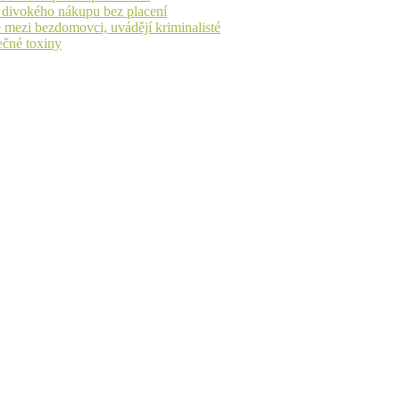
h divokého nákupu bez placení
 mezi bezdomovci, uvádějí kriminalisté
ečné toxiny