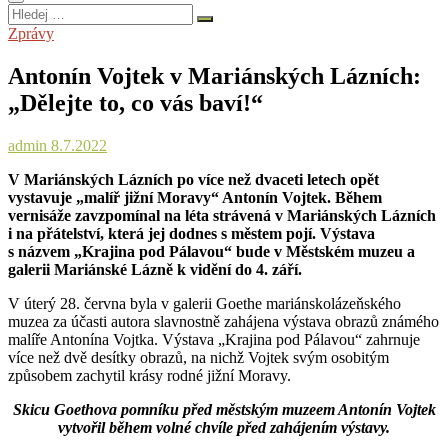
Hledej
…
Zprávy
Antonín Vojtek v Mariánských Lázních:
„Dělejte to, co vás baví!“
admin
8.7.2022
V Mariánských Lázních po více než dvaceti letech opět
vystavuje „malíř jižní Moravy“ Antonín Vojtek. Během
vernisáže zavzpomínal na léta strávená v Mariánských Lázních
i na přátelství, která jej dodnes s městem pojí. Výstava
s názvem „Krajina pod Pálavou“ bude v Městském muzeu a
galerii Mariánské Lázně k vidění do 4. září.
V úterý 28. června byla v galerii Goethe mariánskolázeňského
muzea za účasti autora slavnostně zahájena výstava obrazů známého
malíře Antonína Vojtka. Výstava „Krajina pod Pálavou“ zahrnuje
více než dvě desítky obrazů, na nichž Vojtek svým osobitým
způsobem zachytil krásy rodné jižní Moravy.
Skicu Goethova pomníku před městským muzeem Antonín Vojtek
vytvořil během volné chvíle před zahájením výstavy.