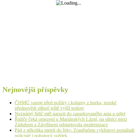
Nejnovější příspěvky
ČHMÚ varuje před požáry i kolapsy z horka, norské
předpovědi slibují ještě vyšší teploty
Neznámý řidič měl narazit do zaparkovaného auta a odjet
Řidiče čeká omezení u Mariánských Lázní, na silnici mezi
Zádubem a Závišínem odstartovala modernizace
Pád z několika metrů do řeky. Zraněnému cyklistovi pomáhali
policisté i pohotový svědek