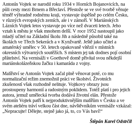
Antonín Vojtek se narodil roku 1934 v Horních Bojanovicích, na
půli cesty mezi Brnem a Břeclaví. Přestože se ve své tvorbě věnuje
téměř výhradně rodnému kraji, vystavuje úspěšně po celém Česku,
v různých evropských zemích, ale i v zámoří. V Mariánských
Lázních Vojtek letos vystavuje po více než dvaceti letech. Jeho
vztah k městu je však mnohem delší. V roce 1952 nastoupil jako
mladý učitel na Základní školu Jih a následně působil také na
školách ve Třech Sekerách a v Kynžvartě. Ještě jako učitel a
amatérský umělec v 50. letech opakovaně vítězil v místních
okresních výtvarných soutěžích. S místem jej tak dodnes pojí osobní
přátelství. Na vernisáži v Goethově domě přivítal svou někdejší
mariánskolázeňskou žačku i kamaráda z vojny.
Malířství se Antonín Vojtek začal plně věnovat poté, co mu
normalizační režim znemožnil práci ve školství. Životních
zkušeností však rozhodně nelituje. Vojtkovy obrazy jsou
prostoupeny harmonií a radostným poklidem. Totéž platí i pro jejich
autora, jemuž umělecká tvorba dodává životní elán. Přestože
Antonín Vojtek patří k nejproduktivnějším malířům v Česku a ve
svém ateliéru tráví velkou část dne, návštěvníkům vernisáže vzkázal:
„Nepracujte! Dělejte, stejně jako já, to, co Vás baví!“
Štěpán Karel Odstrčil