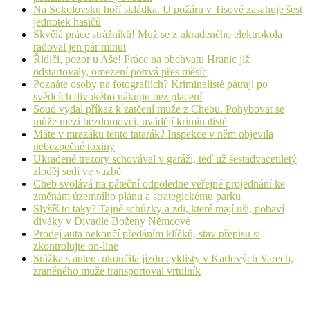
Na Sokolovsku hoří skládka. U požáru v Tisové zasahuje šest
jednotek hasičů
Skvělá práce strážníků! Muž se z ukradeného elektrokola
radoval jen pár minut
Řidiči, pozor u Aše! Práce na obchvatu Hranic již
odstartovaly, omezení potrvá přes měsíc
Poznáte osoby na fotografiích? Kriminalisté pátrají po
svědcích divokého nákupu bez placení
Soud vydal příkaz k zatčení muže z Chebu. Pohybovat se
může mezi bezdomovci, uvádějí kriminalisté
Máte v mrazáku tento tatarák? Inspekce v něm objevila
nebezpečné toxiny
Ukradené trezory schovával v garáži, teď už šestadvacetiletý
zloděj sedí ve vazbě
Cheb svolává na páteční odpoledne veřejné projednání ke
změnám územního plánu a strategickému parku
Slyšíš to taky? Tajné schůzky a zdi, které mají uši, pobaví
diváky v Divadle Boženy Němcové
Prodej auta nekončí předáním klíčků, stav přepisu si
zkontrolujte on-line
Srážka s autem ukončila jízdu cyklisty v Karlových Varech,
zraněného muže transportoval vrtulník