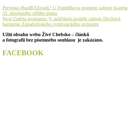
Navigace
Previous
Previous
#hudBADoulic! U Františkova pramene zahraje Kapela
post:
35. plzeňského pěšího pluku
pro
Next
Next
Změna programu: V paličském kostele zahraje Dechová
příspěvek
post:
harmonie Západočeského symfonického orchestru
Užití obsahu webu Živé Chebsko – článků
a fotografií bez písemného souhlasu je zakázáno.
FACEBOOK