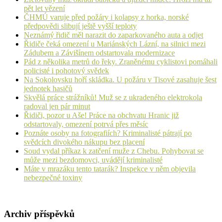
pět let vězení
ČHMÚ varuje před požáry i kolapsy z horka, norské
předpovědi slibují ještě vyšší teploty
Neznámý řidič měl narazit do zaparkovaného auta a odjet
Řidiče čeká omezení u Mariánských Lázní, na silnici mezi
Zádubem a Závišínem odstartovala modernizace
Pád z několika metrů do řeky. Zraněnému cyklistovi pomáhali
policisté i pohotový svědek
Na Sokolovsku hoří skládka. U požáru v Tisové zasahuje šest
jednotek hasičů
Skvělá práce strážníků! Muž se z ukradeného elektrokola
radoval jen pár minut
Řidiči, pozor u Aše! Práce na obchvatu Hranic již
odstartovaly, omezení potrvá přes měsíc
Poznáte osoby na fotografiích? Kriminalisté pátrají po
svědcích divokého nákupu bez placení
Soud vydal příkaz k zatčení muže z Chebu. Pohybovat se
může mezi bezdomovci, uvádějí kriminalisté
Máte v mrazáku tento tatarák? Inspekce v něm objevila
nebezpečné toxiny
Archiv příspěvků