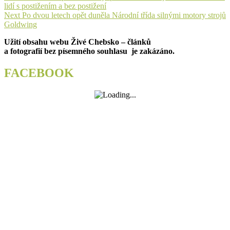
post:
lidí s postižením a bez postižení
pro
Next
Next
Po dvou letech opět duněla Národní třída silnými motory strojů
příspěvek
post:
Goldwing
Užití obsahu webu Živé Chebsko – článků
a fotografií bez písemného souhlasu je zakázáno.
FACEBOOK