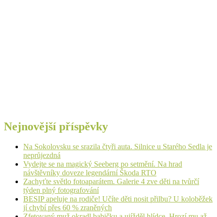
Nejnovější příspěvky
Na Sokolovsku se srazila čtyři auta. Silnice u Starého Sedla je
neprůjezdná
Vydejte se na magický Seeberg po setmění. Na hrad
návštěvníky doveze legendární Škoda RTO
Zachyťte světlo fotoaparátem. Galerie 4 zve děti na tvůrčí
týden plný fotografování
BESIP apeluje na rodiče! Učíte děti nosit přilbu? U koloběžek
jí chybí přes 60 % zraněných
Zfetovaný muž okradl babičku a ujížděl hlídce. Hrozí mu až