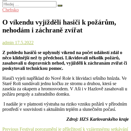
Hledej
…
Chebsko
O víkendu vyjížděli hasiči k požárům,
nehodám i záchraně zvířat
admin
17.5.2022
Z pohledu hasičů se uplynulý víkend na počet událostí zdál o
něco klidnější než ty předchozí. Likvidovali několik požárů,
zasahovali u dopravních nehod, vyjížděli k záchranám zvířat či
poskytovali technickou pomoc.
Hasiči vyjeli například do Nové Role k likvidaci sršního hnízda. Ve
Staré Roli sundávali jednu kočku ze stromu a druhou, která se
zasekla za okapem a hromosvodem. V Aši i v Hazlově zasahovali u
požáru pergoly a zahradního domku.
I nadále je v platnosti výstraha na riziko vzniku požárů v přírodním
prostředí v souvislosti s aktuálním teplém a slunečném počasí.
Zdroj: HZS Karlovarského kraje
Navigace
Previous
Previous
Festival porozumění je příležitostí k vzájemnému setkávání