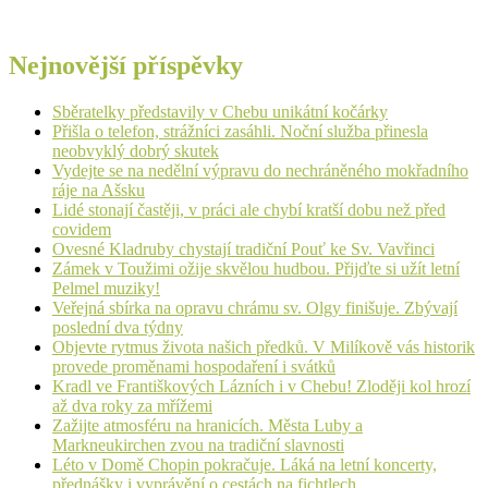
Nejnovější příspěvky
Sběratelky představily v Chebu unikátní kočárky
Přišla o telefon, strážníci zasáhli. Noční služba přinesla
neobvyklý dobrý skutek
Vydejte se na nedělní výpravu do nechráněného mokřadního
ráje na Ašsku
Lidé stonají častěji, v práci ale chybí kratší dobu než před
covidem
Ovesné Kladruby chystají tradiční Pouť ke Sv. Vavřinci
Zámek v Toužimi ožije skvělou hudbou. Přijďte si užít letní
Pelmel muziky!
Veřejná sbírka na opravu chrámu sv. Olgy finišuje. Zbývají
poslední dva týdny
Objevte rytmus života našich předků. V Milíkově vás historik
provede proměnami hospodaření i svátků
Kradl ve Františkových Lázních i v Chebu! Zloději kol hrozí
až dva roky za mřížemi
Zažijte atmosféru na hranicích. Města Luby a
Markneukirchen zvou na tradiční slavnosti
Léto v Domě Chopin pokračuje. Láká na letní koncerty,
přednášky i vyprávění o cestách na fichtlech