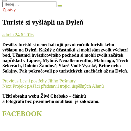
Hledej
…
Zprávy
Turisté si vyšlápli na Dyleň
admin
24.6.2016
Desítky turistů si nenechali ujít první ročník turistického
výšlapu na Dyleň. Každý z účastníků si mohl sám zvolit výchozí
bod. Účastníci hvězdicovitého pochodu si mohli zvolit začátek
například v Lipové, Mýtině, Neualbenreuthu, Mähringu, Třech
Sekerách, Dolním Žandově, Staré Vodě Vysoké, Brtné nebo
Salajny. Pak pokračovali po turistických značkách až na Dyleň.
Navigace
Previous
Previous
Lesní postřehy Jiřího Pošmury
Next
post:
Next
Projekt pAšáci představil trojici úspěšných Ašanů
pro
post:
Užití obsahu webu Živé Chebsko – článků
příspěvek
a fotografií bez písemného souhlasu je zakázáno.
FACEBOOK