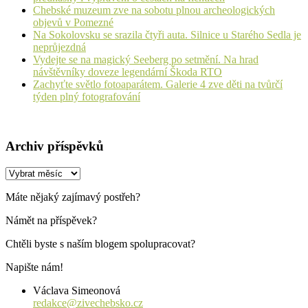
Chebské muzeum zve na sobotu plnou archeologických
objevů v Pomezné
Na Sokolovsku se srazila čtyři auta. Silnice u Starého Sedla je
neprůjezdná
Vydejte se na magický Seeberg po setmění. Na hrad
návštěvníky doveze legendární Škoda RTO
Zachyťte světlo fotoaparátem. Galerie 4 zve děti na tvůrčí
týden plný fotografování
Archiv příspěvků
Archiv
příspěvků
Máte nějaký zajímavý postřeh?
Námět na příspěvek?
Chtěli byste s naším blogem spolupracovat?
Napište nám!
Václava Simeonová
redakce@zivechebsko.cz