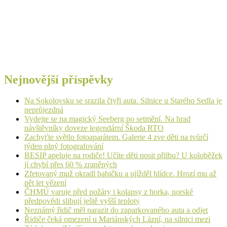
Nejnovější příspěvky
Na Sokolovsku se srazila čtyři auta. Silnice u Starého Sedla je
neprůjezdná
Vydejte se na magický Seeberg po setmění. Na hrad
návštěvníky doveze legendární Škoda RTO
Zachyťte světlo fotoaparátem. Galerie 4 zve děti na tvůrčí
týden plný fotografování
BESIP apeluje na rodiče! Učíte děti nosit přilbu? U koloběžek
jí chybí přes 60 % zraněných
Zfetovaný muž okradl babičku a ujížděl hlídce. Hrozí mu až
pět let vězení
ČHMÚ varuje před požáry i kolapsy z horka, norské
předpovědi slibují ještě vyšší teploty
Neznámý řidič měl narazit do zaparkovaného auta a odjet
Řidiče čeká omezení u Mariánských Lázní, na silnici mezi