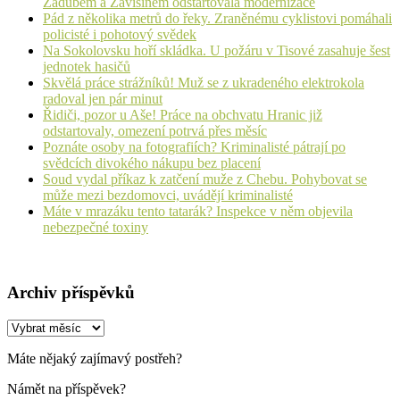
Zádubem a Závišínem odstartovala modernizace
Pád z několika metrů do řeky. Zraněnému cyklistovi pomáhali
policisté i pohotový svědek
Na Sokolovsku hoří skládka. U požáru v Tisové zasahuje šest
jednotek hasičů
Skvělá práce strážníků! Muž se z ukradeného elektrokola
radoval jen pár minut
Řidiči, pozor u Aše! Práce na obchvatu Hranic již
odstartovaly, omezení potrvá přes měsíc
Poznáte osoby na fotografiích? Kriminalisté pátrají po
svědcích divokého nákupu bez placení
Soud vydal příkaz k zatčení muže z Chebu. Pohybovat se
může mezi bezdomovci, uvádějí kriminalisté
Máte v mrazáku tento tatarák? Inspekce v něm objevila
nebezpečné toxiny
Archiv příspěvků
Archiv
příspěvků
Máte nějaký zajímavý postřeh?
Námět na příspěvek?