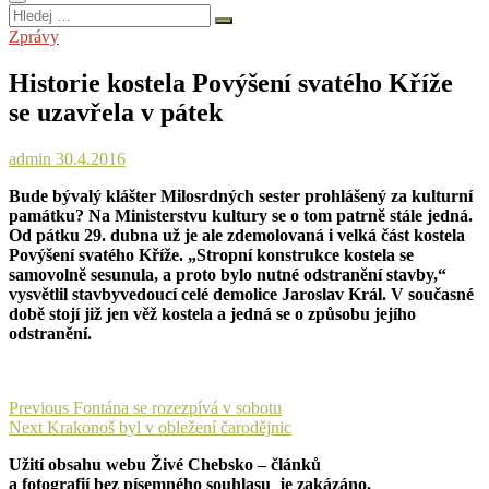
Hledej
…
Zprávy
Historie kostela Povýšení svatého Kříže
se uzavřela v pátek
admin
30.4.2016
Bude bývalý klášter Milosrdných sester prohlášený za kulturní
památku? Na Ministerstvu kultury se o tom patrně stále jedná.
Od pátku 29. dubna už je ale zdemolovaná i velká část kostela
Povýšení svatého Kříže. „Stropní konstrukce kostela se
samovolně sesunula, a proto bylo nutné odstranění stavby,“
vysvětlil stavbyvedoucí celé demolice Jaroslav Král. V současné
době stojí již jen věž kostela a jedná se o způsobu jejího
odstranění.
Navigace
Previous
Previous
Fontána se rozezpívá v sobotu
Next
post:
Next
Krakonoš byl v obležení čarodějnic
pro
post:
Užití obsahu webu Živé Chebsko – článků
příspěvek
a fotografií bez písemného souhlasu je zakázáno.