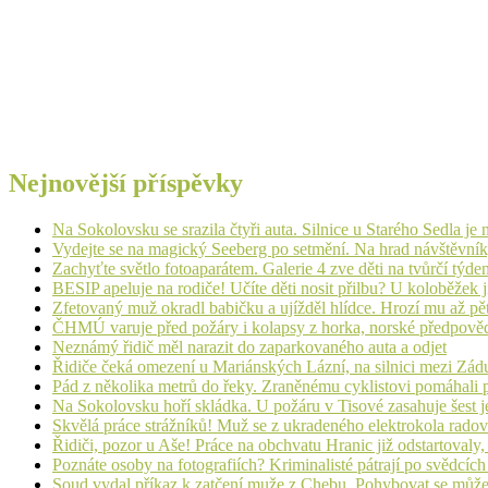
Nejnovější příspěvky
Na Sokolovsku se srazila čtyři auta. Silnice u Starého Sedla je
Vydejte se na magický Seeberg po setmění. Na hrad návštěvn
Zachyťte světlo fotoaparátem. Galerie 4 zve děti na tvůrčí týde
BESIP apeluje na rodiče! Učíte děti nosit přilbu? U koloběžek 
Zfetovaný muž okradl babičku a ujížděl hlídce. Hrozí mu až pět
ČHMÚ varuje před požáry i kolapsy z horka, norské předpovědi s
Neznámý řidič měl narazit do zaparkovaného auta a odjet
Řidiče čeká omezení u Mariánských Lázní, na silnici mezi Zá
Pád z několika metrů do řeky. Zraněnému cyklistovi pomáhali p
Na Sokolovsku hoří skládka. U požáru v Tisové zasahuje šest j
Skvělá práce strážníků! Muž se z ukradeného elektrokola radov
Řidiči, pozor u Aše! Práce na obchvatu Hranic již odstartovaly
Poznáte osoby na fotografiích? Kriminalisté pátrají po svědcíc
Soud vydal příkaz k zatčení muže z Chebu. Pohybovat se může