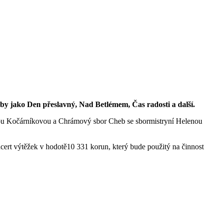
dby jako Den přeslavný, Nad Betlémem, Čas radosti a další.
anou Kočárníkovou a Chrámový sbor Cheb se sbormistryní Helenou
ert výtěžek v hodotě10 331 korun, který bude použitý na činnost