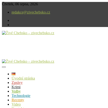
Skip
Čtvrtek, 06 srpna, 2026
to
redakce@zivechebsko.cz
content
facebook
instagram
V našem regionu se stále něco děje.
Živé Chebsko – zivechebsko.cz
Úvodní stránka
Zprávy
Krimi
Volby
Technologie
Recepty
Video