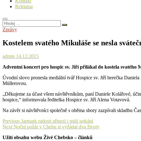
Kontakt
Reklama
Hledej
…
Zprávy
Kostelem svatého Mikuláše se nesla sváteč
admin
14.12.2015
Adventní koncert pro hospic sv. Jiří přilákal do kostela svatého
Úvodní slovo pronesla mediální tvář Hospice sv. Jiří herečka Danie
Müllerovou.
„Děkujeme za účast všem návštěvníkům, paní Daniele Kolářové, účink
hospice,“ informovala ředitelka Hospice sv. Jiří Alena Votavová.
Na závěr si návštěvníci společně s oběma sbory zazpívali skladbu Čas 
Navigace
Previous
Previous
Jarmark radosti přinesl i milá setkání
Next
post:
Next
Noční požár v Chebu si vyžádal dva životy
pro
post:
Užití obsahu webu Živé Chebsko – článků
příspěvek