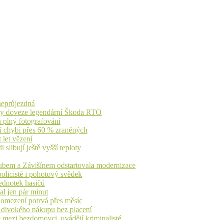
 neprůjezdná
íky doveze legendární Škoda RTO
n plný fotografování
jí chybí přes 60 % zraněných
 let vězení
libují ještě vyšší teploty
dubem a Závišínem odstartovala modernizace
olicisté i pohotový svědek
ednotek hasičů
al jen pár minut
, omezení potrvá přes měsíc
h divokého nákupu bez placení
 mezi bezdomovci, uvádějí kriminalisté