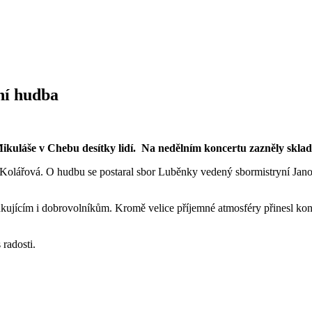
ní hudba
 Mikuláše v Chebu desítky lidí. Na nedělním koncertu zazněly skla
la Kolářová. O hudbu se postaral sbor Luběnky vedený sbormistryní J
ujícím i dobrovolníkům. Kromě velice příjemné atmosféry přinesl konc
radosti.