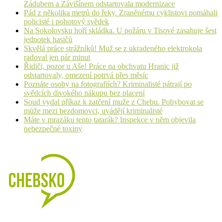
Zádubem a Závišínem odstartovala modernizace
Pád z několika metrů do řeky. Zraněnému cyklistovi pomáhali
policisté i pohotový svědek
Na Sokolovsku hoří skládka. U požáru v Tisové zasahuje šest
jednotek hasičů
Skvělá práce strážníků! Muž se z ukradeného elektrokola
radoval jen pár minut
Řidiči, pozor u Aše! Práce na obchvatu Hranic již
odstartovaly, omezení potrvá přes měsíc
Poznáte osoby na fotografiích? Kriminalisté pátrají po
svědcích divokého nákupu bez placení
Soud vydal příkaz k zatčení muže z Chebu. Pohybovat se
může mezi bezdomovci, uvádějí kriminalisté
Máte v mrazáku tento tatarák? Inspekce v něm objevila
nebezpečné toxiny