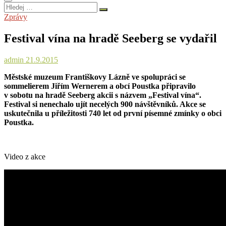
Hledej
…
Zprávy
Festival vína na hradě Seeberg se vydařil
admin
21.9.2015
Městské muzeum Františkovy Lázně ve spolupráci se
sommelierem Jiřím Wernerem a obcí Poustka připravilo
v sobotu na hradě Seeberg akcii s názvem „Festival vína“.
Festival si nenechalo ujít necelých 900 návštěvníků. Akce se
uskutečnila u příležitosti 740 let od první písemné zmínky o obci
Poustka.
Video z akce