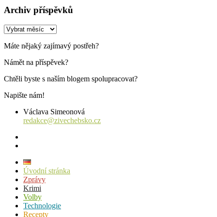
Archiv příspěvků
Archiv
příspěvků
Máte nějaký zajímavý postřeh?
Námět na příspěvek?
Chtěli byste s naším blogem spolupracovat?
Napište nám!
Václava Simeonová
redakce@zivechebsko.cz
facebook
instagram
Úvodní stránka
Zprávy
Krimi
Volby
Technologie
Recepty