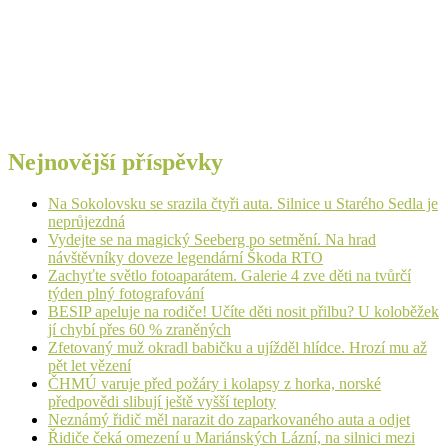
Nejnovější příspěvky
Na Sokolovsku se srazila čtyři auta. Silnice u Starého Sedla je
neprůjezdná
Vydejte se na magický Seeberg po setmění. Na hrad
návštěvníky doveze legendární Škoda RTO
Zachyťte světlo fotoaparátem. Galerie 4 zve děti na tvůrčí
týden plný fotografování
BESIP apeluje na rodiče! Učíte děti nosit přilbu? U koloběžek
jí chybí přes 60 % zraněných
Zfetovaný muž okradl babičku a ujížděl hlídce. Hrozí mu až
pět let vězení
ČHMÚ varuje před požáry i kolapsy z horka, norské
předpovědi slibují ještě vyšší teploty
Neznámý řidič měl narazit do zaparkovaného auta a odjet
Řidiče čeká omezení u Mariánských Lázní, na silnici mezi