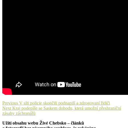
Navigace
Previous
Previous
V síti policie skončili podnapilí a zdrogovaní řidiči
Next
post:
Next
Kraj podepíše se Saskem dohodu, která umožní přeshraniční
pro
post:
zásahy záchranářů
příspěvek
Užití obsahu webu Živé Chebsko – článků