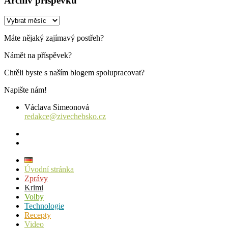
Archiv příspěvků
Archiv
příspěvků
Máte nějaký zajímavý postřeh?
Námět na příspěvek?
Chtěli byste s naším blogem spolupracovat?
Napište nám!
Václava Simeonová
redakce@zivechebsko.cz
facebook
instagram
Úvodní stránka
Zprávy
Krimi
Volby
Technologie
Recepty
Video