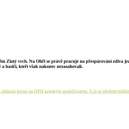
těm Zlatý vrch. Na Ohři se právě pracuje na přespárování zdiva j
té a hasiči, kteří však nakonec nezasahovali.
k milionů korun na DPH krajským společnostem. A to se představitelům 