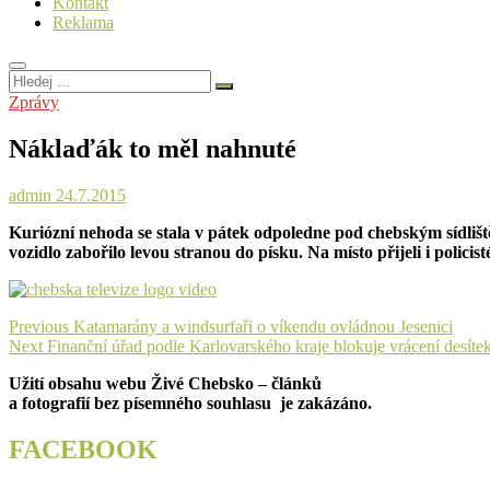
Kontakt
Reklama
Hledej
…
Zprávy
Náklaďák to měl nahnuté
admin
24.7.2015
Kuriózní nehoda se stala v pátek odpoledne pod chebským sídliš
vozidlo zabořilo levou stranou do písku. Na místo přijeli i policis
Navigace
Previous
Previous
Katamarány a windsurfaři o víkendu ovládnou Jesenici
Next
post:
Next
Finanční úřad podle Karlovarského kraje blokuje vrácení desíte
pro
post:
Užití obsahu webu Živé Chebsko – článků
příspěvek
a fotografií bez písemného souhlasu je zakázáno.
FACEBOOK