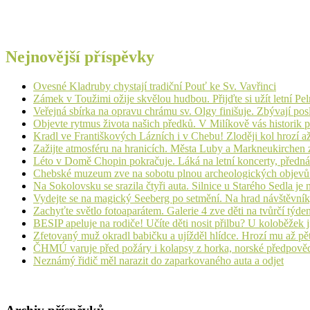
Nejnovější příspěvky
Ovesné Kladruby chystají tradiční Pouť ke Sv. Vavřinci
Zámek v Toužimi ožije skvělou hudbou. Přijďte si užít letní Pe
Veřejná sbírka na opravu chrámu sv. Olgy finišuje. Zbývají pos
Objevte rytmus života našich předků. V Milíkově vás historik
Kradl ve Františkových Lázních i v Chebu! Zloději kol hrozí a
Zažijte atmosféru na hranicích. Města Luby a Markneukirchen z
Léto v Domě Chopin pokračuje. Láká na letní koncerty, přednáš
Chebské muzeum zve na sobotu plnou archeologických objev
Na Sokolovsku se srazila čtyři auta. Silnice u Starého Sedla je
Vydejte se na magický Seeberg po setmění. Na hrad návštěvn
Zachyťte světlo fotoaparátem. Galerie 4 zve děti na tvůrčí týde
BESIP apeluje na rodiče! Učíte děti nosit přilbu? U koloběžek 
Zfetovaný muž okradl babičku a ujížděl hlídce. Hrozí mu až pět
ČHMÚ varuje před požáry i kolapsy z horka, norské předpovědi s
Neznámý řidič měl narazit do zaparkovaného auta a odjet