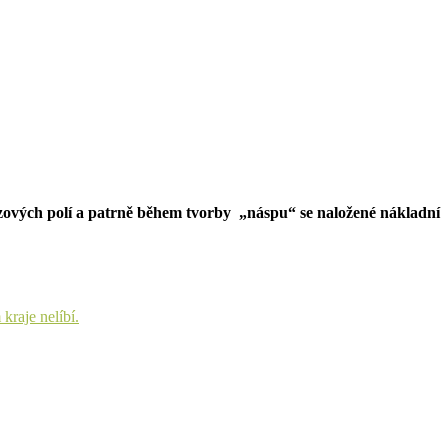
ezových polí a patrně během tvorby „náspu“ se naložené nákladní
kraje nelíbí.