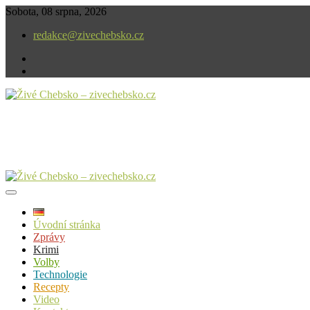
Skip
Sobota, 08 srpna, 2026
to
redakce@zivechebsko.cz
content
facebook
instagram
V našem regionu se stále něco děje.
Živé Chebsko – zivechebsko.cz
Úvodní stránka
Zprávy
Krimi
Volby
Technologie
Recepty
Video