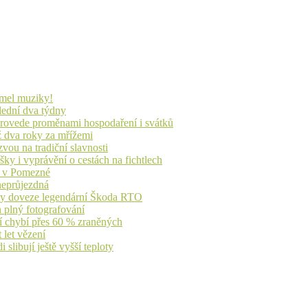
lmel muziky!
lední dva týdny
 provede proměnami hospodaření i svátků
ž dva roky za mřížemi
vou na tradiční slavnosti
ky i vyprávění o cestách na fichtlech
ů v Pomezné
 neprůjezdná
íky doveze legendární Škoda RTO
n plný fotografování
jí chybí přes 60 % zraněných
 let vězení
libují ještě vyšší teploty