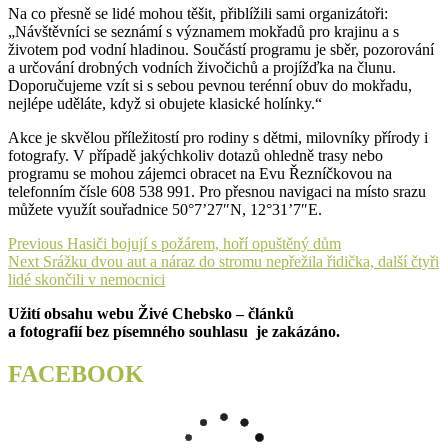
Na co přesně se lidé mohou těšit, přiblížili sami organizátoři:
„Návštěvníci se seznámí s významem mokřadů pro krajinu a s
životem pod vodní hladinou. Součástí programu je sběr, pozorování
a určování drobných vodních živočichů a projížďka na člunu.
Doporučujeme vzít si s sebou pevnou terénní obuv do mokřadu,
nejlépe uděláte, když si obujete klasické holínky.“
Akce je skvělou příležitostí pro rodiny s dětmi, milovníky přírody i
fotografy. V případě jakýchkoliv dotazů ohledně trasy nebo
programu se mohou zájemci obracet na Evu Řezníčkovou na
telefonním čísle 608 538 991. Pro přesnou navigaci na místo srazu
můžete využít souřadnice 50°7’27″N, 12°31’7″E.
Navigace
Previous
Previous
Hasiči bojují s požárem, hoří opuštěný dům
Next
post:
Next
Srážku dvou aut a náraz do stromu nepřežila řidička, další čtyři
pro
post:
lidé skončili v nemocnici
příspěvek
Užití obsahu webu Živé Chebsko – článků
a fotografií bez písemného souhlasu je zakázáno.
FACEBOOK