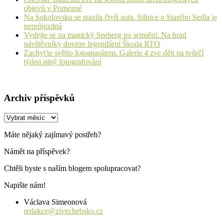
objevů v Pomezné
Na Sokolovsku se srazila čtyři auta. Silnice u Starého Sedla je
neprůjezdná
Vydejte se na magický Seeberg po setmění. Na hrad
návštěvníky doveze legendární Škoda RTO
Zachyťte světlo fotoaparátem. Galerie 4 zve děti na tvůrčí
týden plný fotografování
Archiv příspěvků
Archiv
příspěvků
Máte nějaký zajímavý postřeh?
Námět na příspěvek?
Chtěli byste s naším blogem spolupracovat?
Napište nám!
Václava Simeonová
redakce@zivechebsko.cz