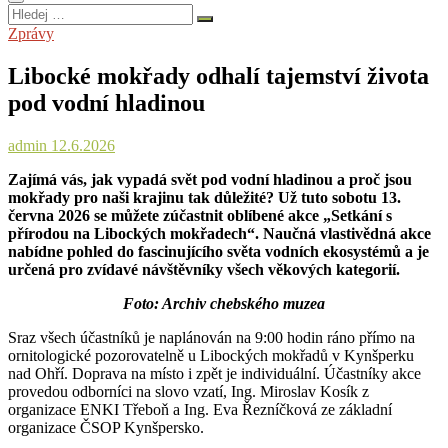
Hledej
…
Zprávy
Libocké mokřady odhalí tajemství života
pod vodní hladinou
admin
12.6.2026
Zajímá vás, jak vypadá svět pod vodní hladinou a proč jsou
mokřady pro naši krajinu tak důležité? Už tuto sobotu 13.
června 2026 se můžete zúčastnit oblíbené akce „Setkání s
přírodou na Libockých mokřadech“. Naučná vlastivědná akce
nabídne pohled do fascinujícího světa vodních ekosystémů a je
určená pro zvídavé návštěvníky všech věkových kategorií.
Foto: Archiv chebského muzea
Sraz všech účastníků je naplánován na 9:00 hodin ráno přímo na
ornitologické pozorovatelně u Libockých mokřadů v Kynšperku
nad Ohří. Doprava na místo i zpět je individuální. Účastníky akce
provedou odborníci na slovo vzatí, Ing. Miroslav Kosík z
organizace ENKI Třeboň a Ing. Eva Řezníčková ze základní
organizace ČSOP Kynšpersko.