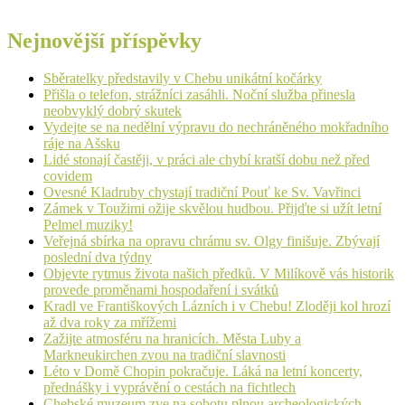
Nejnovější příspěvky
Sběratelky představily v Chebu unikátní kočárky
Přišla o telefon, strážníci zasáhli. Noční služba přinesla
neobvyklý dobrý skutek
Vydejte se na nedělní výpravu do nechráněného mokřadního
ráje na Ašsku
Lidé stonají častěji, v práci ale chybí kratší dobu než před
covidem
Ovesné Kladruby chystají tradiční Pouť ke Sv. Vavřinci
Zámek v Toužimi ožije skvělou hudbou. Přijďte si užít letní
Pelmel muziky!
Veřejná sbírka na opravu chrámu sv. Olgy finišuje. Zbývají
poslední dva týdny
Objevte rytmus života našich předků. V Milíkově vás historik
provede proměnami hospodaření i svátků
Kradl ve Františkových Lázních i v Chebu! Zloději kol hrozí
až dva roky za mřížemi
Zažijte atmosféru na hranicích. Města Luby a
Markneukirchen zvou na tradiční slavnosti
Léto v Domě Chopin pokračuje. Láká na letní koncerty,
přednášky i vyprávění o cestách na fichtlech
Chebské muzeum zve na sobotu plnou archeologických