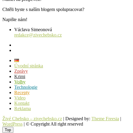
Chtěli byste s naším blogem spolupracovat?
Napište nám!
Václava Simeonová
redakce@zivechebsko.cz
facebook
instagram
Úvodní stránka
Zprávy
Krimi
Volby
Technologie
Recepty
Video
Kontakt
Reklama
Živé Chebsko – zivechebsko.cz
| Designed by:
Theme Freesia
|
WordPress
| © Copyright All right reserved
Top