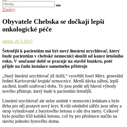
Hledej
…
Zprávy
Obyvatele Chebska se dočkají lepší
onkologické péče
admin
26.5.2015
Šetrnější k pacientům má být nový lineární urychlovač, který
bude pacientům v chebské nemocnici sloužit od konce letošního
roku. V současné době se pracuje na stavbě bunkru, poté
přijde na řadu instalace samotného přístroje
.
„Starý lineární urychlovač již dožil,“ vysvětlil Josef
März
, generální
ředitel
Karlovarské krajské nemocnice. Men
ší dávka záření, lepší
zacílení, kratší ozařovací doba. To jsou podle něj hlavní výhody
nového přístroje, který bude k pacientům šetrnější.
Lineární urychlovač ale nelze umístit v nemocnici ledakam a bylo
třeba pro něj postavit nový kryt. Kvůli odstínění zářiče jsou stěny a
strop vybudované z barytového betonu o síle dva metry. Celkově
bylo použito 650 kubíků betonu, což by pro představu stačilo na
stavbu jednoho bytového domu.