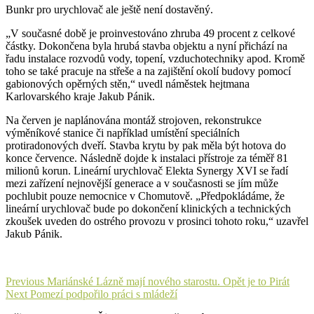
Bunkr pro urychlovač ale ještě není dostavěný.
„V současné době je proinvestováno zhruba 49 procent z celkové
částky. Dokončena byla hrubá stavba objektu a nyní přichází na
řadu instalace rozvodů vody, topení, vzduchotechniky apod. Kromě
toho se také pracuje na střeše a na zajištění okolí budovy pomocí
gabionových opěrných stěn,“ uvedl náměstek hejtmana
Karlovarského kraje Jakub Pánik.
Na červen je naplánována montáž strojoven, rekonstrukce
výměníkové stanice či například umístění speciálních
protiradonových dveří. Stavba krytu by pak měla být hotova do
konce července. Následně dojde k instalaci přístroje za téměř 81
milionů korun. Lineární urychlovač Elekta Synergy XVI se řadí
mezi zařízení nejnovější generace a v současnosti se jím může
pochlubit pouze nemocnice v Chomutově. „Předpokládáme, že
lineární urychlovač bude po dokončení klinických a technických
zkoušek uveden do ostrého provozu v prosinci tohoto roku,“ uzavřel
Jakub Pánik.
Navigace
Previous
Previous
Mariánské Lázně mají nového starostu. Opět je to Pirát
Next
post:
Next
Pomezí podpořilo práci s mládeží
pro
post: