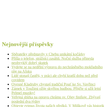
Nejnovější příspěvky
Sběratelky představily v Chebu unikátní kočárky
Přišla o telefon, strážníci zasáhli. Noční služba přinesla
neobvyklý dobrý skutek
Vydejte se na nedělní výpravu do nechráněného mokřadního
ráje na Ašsku
Lidé stonají častěji, v práci ale chybí kratší dobu než před
covidem
Ovesné Kladruby chystají tradiční Pouť ke Sv. Vavřinci
Zámek v Toužimi ožije skvělou hudbou. Přijďte si užít letní
Pelmel muziky!
Veřejná sbírka na opravu chrámu sv. Olgy finišuje. Zbývají
poslední dva týdny
Objevte rytmus života našich předků. V Milíkově vás historik