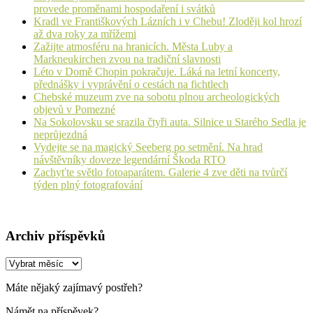
provede proměnami hospodaření i svátků
Kradl ve Františkových Lázních i v Chebu! Zloději kol hrozí
až dva roky za mřížemi
Zažijte atmosféru na hranicích. Města Luby a
Markneukirchen zvou na tradiční slavnosti
Léto v Domě Chopin pokračuje. Láká na letní koncerty,
přednášky i vyprávění o cestách na fichtlech
Chebské muzeum zve na sobotu plnou archeologických
objevů v Pomezné
Na Sokolovsku se srazila čtyři auta. Silnice u Starého Sedla je
neprůjezdná
Vydejte se na magický Seeberg po setmění. Na hrad
návštěvníky doveze legendární Škoda RTO
Zachyťte světlo fotoaparátem. Galerie 4 zve děti na tvůrčí
týden plný fotografování
Archiv příspěvků
Archiv
příspěvků
Máte nějaký zajímavý postřeh?
Námět na příspěvek?