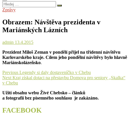
Hledej
…
Zprávy
Obrazem: Návštěva prezidenta v
Mariánských Lázních
admin
13.4.2015
Prezident Miloš Zeman v pondělí přijel na třídenní návštěvu
Karlovarského kraje. Cílem jeho pondělní návštěvy bylo hlavně
Mariánskolázeňsko
.
Navigace
Previous
Previous
Legendy si daly dostaveníčko v Chebu
Next
post:
Next
Kraj získal dotaci na přestavbu Domova pro seniory „Skalka“
pro
post:
v Chebu
příspěvek
Užití obsahu webu Živé Chebsko – článků
a fotografií bez písemného souhlasu je zakázáno.
FACEBOOK