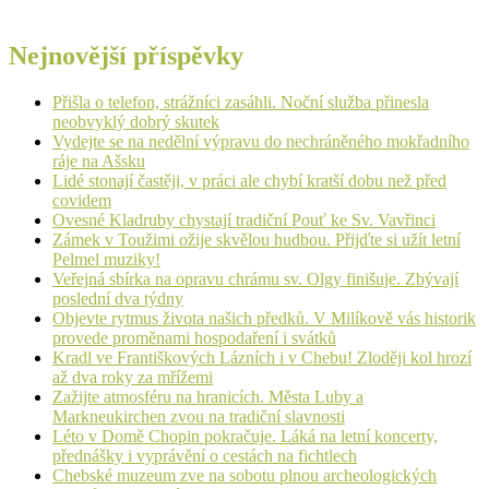
Nejnovější příspěvky
Přišla o telefon, strážníci zasáhli. Noční služba přinesla
neobvyklý dobrý skutek
Vydejte se na nedělní výpravu do nechráněného mokřadního
ráje na Ašsku
Lidé stonají častěji, v práci ale chybí kratší dobu než před
covidem
Ovesné Kladruby chystají tradiční Pouť ke Sv. Vavřinci
Zámek v Toužimi ožije skvělou hudbou. Přijďte si užít letní
Pelmel muziky!
Veřejná sbírka na opravu chrámu sv. Olgy finišuje. Zbývají
poslední dva týdny
Objevte rytmus života našich předků. V Milíkově vás historik
provede proměnami hospodaření i svátků
Kradl ve Františkových Lázních i v Chebu! Zloději kol hrozí
až dva roky za mřížemi
Zažijte atmosféru na hranicích. Města Luby a
Markneukirchen zvou na tradiční slavnosti
Léto v Domě Chopin pokračuje. Láká na letní koncerty,
přednášky i vyprávění o cestách na fichtlech
Chebské muzeum zve na sobotu plnou archeologických