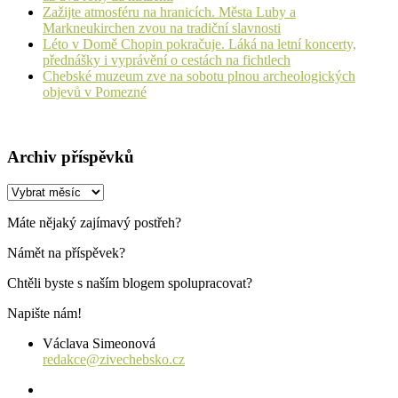
Zažijte atmosféru na hranicích. Města Luby a
Markneukirchen zvou na tradiční slavnosti
Léto v Domě Chopin pokračuje. Láká na letní koncerty,
přednášky i vyprávění o cestách na fichtlech
Chebské muzeum zve na sobotu plnou archeologických
objevů v Pomezné
Archiv příspěvků
Archiv
příspěvků
Máte nějaký zajímavý postřeh?
Námět na příspěvek?
Chtěli byste s naším blogem spolupracovat?
Napište nám!
Václava Simeonová
redakce@zivechebsko.cz
facebook