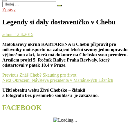
Hledej
…
Zprávy
Legendy si daly dostaveníčko v Chebu
admin
12.4.2015
Motokárový okruh KARTARENA u Chebu připravil pro
milovníky motosportu na zahájení letošní sezóny jednu opravdu
výjimečnou akci, která má dokonce na Chebsku svou premiéru.
Areálem projel 5. Ročník Rallye Praha Revivaly, který
odstartoval v pátek 10.4 v Praze
.
Navigace
Previous
Previous
Znáš Cheb? Skauting pro život
Next
post:
Next
Obrazem: Návštěva prezidenta v Mariánských Lázních
pro
post:
Užití obsahu webu Živé Chebsko – článků
příspěvek
a fotografií bez písemného souhlasu je zakázáno.
FACEBOOK