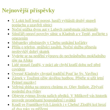
Nejnovější příspěvky
V Lokti hoří lesní porost, hasiči vyhlásili druhý stupeň
poplachu a uzavřeli silnici
Noční srážka dvou aut v Lubech zaměstnala záchranáře
Silničáři opraví povrchy silnic u Kladrub a v Teplé, počítejte s
omezením
Sběratelky představily v Chebu unikátní kočárky
Přišla o telefon, strážníci zasáhli. Noční služba přinesla
neobvyklý dobrý skutek
Vydejte se na nedělní výpravu do nechráněného mokřadního
ráje na Ašsku
Lidé stonají častěji, v práci ale chybí kratší dobu než před
covidem
Ovesné Kladruby chystají tradiční Pouť ke Sv. Vavřinci
Zámek v Toužimi ožije skvělou hudbou. Přijďte si užít letní
Pelmel muziky!
Veřejná sbírka na opravu chrámu sv. Olgy finišuje. Zbývají
poslední dva týdny
Objevte rytmus života našich předků. V Milíkově vás historik
provede proměnami hospodaření i svátků
Kradl ve Františkových Lázních i v Chebu! Zloději kol hrozí
až dva roky za mřížemi