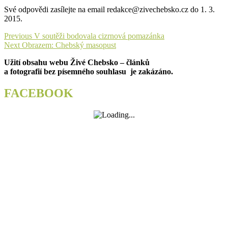
Své odpovědi zasílejte na email redakce@zivechebsko.cz do 1. 3.
2015.
Navigace
Previous
Previous
V soutěži bodovala cizrnová pomazánka
Next
post:
Next
Obrazem: Chebský masopust
pro
post:
Užití obsahu webu Živé Chebsko – článků
příspěvek
a fotografií bez písemného souhlasu je zakázáno.
FACEBOOK