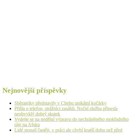
Nejnovější příspěvky
Sběratelky představily v Chebu unikátní kočárky
Přišla o telefon, strážníci zasáhli. Noční služba přinesla
neobvyklý dobrý skutek
Vydejte se na nedělní výpravu do nechráněného mokřadního
ráje na Ašsku
Lidé stonají častěji, v práci ale chybí kratší dobu než před