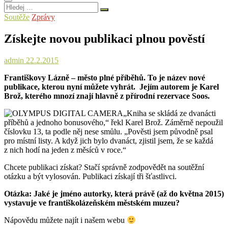
Hledej
…
Soutěže
Zprávy
Získejte novou publikaci plnou pověstí
admin
22.2.2015
Františkovy Lázně – město plné příběhů. To je název nové
publikace, kterou nyní můžete vyhrát. Jejím autorem je Karel
Brož, kterého mnozí znají hlavně z přírodní rezervace Soos.
„Kniha se skládá ze dvanácti
příběhů a jednoho bonusového,“ řekl Karel Brož. Záměrně nepoužil
číslovku 13, ta podle něj nese smůlu. „Pověsti jsem původně psal
pro místní listy. A když jich bylo dvanáct, zjistil jsem, že se každá
z nich hodí na jeden z měsíců v roce.“
Chcete publikaci získat? Stačí správně zodpovědět na soutěžní
otázku a být vylosován. Publikaci získají tři šťastlivci.
Otázka: Jaké je jméno autorky, která právě (až do května 2015)
vystavuje ve františkolázeňském městském muzeu?
Nápovědu můžete najít i našem webu