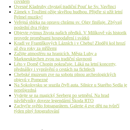
covidem
Ovesné Kladruby chystají tradiční Pouť ke Sv. Vavřinci
Zámek v Toužimi ožije skvělou hudbou. Přijďte si užít letní
Pelmel muziky!
Veřejná sbírka na opravu chrámu sv. Olgy finišuje. Zbývají
poslední dva týdny
Objevte rytmus života našich předků. V Milíkově vás historik
provede proměnami hospodaření i svátků
Kradl ve Františkových Lázních i v Chebu! Zloději kol hrozí
až dva roky za mřížemi
Zažijte atmosféru na hranicích. Města Luby a
Markneukirchen zvou na tradiční slavnosti
Léto v Domě Chopin pokračuje. Láká na letní koncerty,
přednášky i vyprávění o cestách na fichtlech
Chebské muzeum zve na sobotu plnou archeologických
objevů v Pomezné
Na Sokolovsku se srazila čtyři auta. Silnice u Starého Sedla je
neprůjezdná
Vydejte se na magický Seeberg po setmění. Na hrad
návštěvníky doveze legendární Škoda RTO
Zachyťte světlo fotoaparátem. Galerie 4 zve děti na tvůrčí
týden plný fotografování