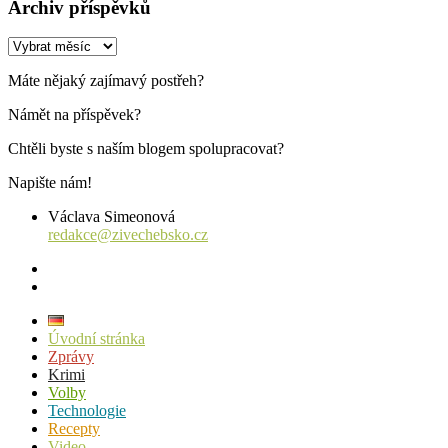
Archiv příspěvků
Archiv
příspěvků
Máte nějaký zajímavý postřeh?
Námět na příspěvek?
Chtěli byste s naším blogem spolupracovat?
Napište nám!
Václava Simeonová
redakce@zivechebsko.cz
facebook
instagram
Úvodní stránka
Zprávy
Krimi
Volby
Technologie
Recepty
Video