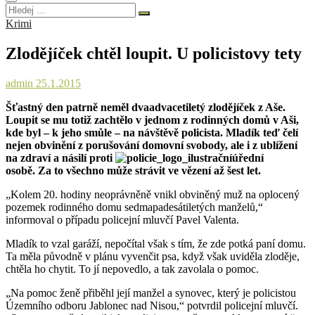
Hledej
…
Krimi
Zlodějíček chtěl loupit. U policistovy tety
admin
25.1.2015
Šťastný den patrně neměl dvaadvacetiletý zlodějíček z Aše.
Loupit se mu totiž zachtělo v jednom z rodinných domů v Aši,
kde byl – k jeho smůle – na návštěvě policista. Mladík teď čelí
nejen obvinění z porušování domovní svobody, ale i z ublížení
na zdraví a násilí proti
úřední
osobě. Za to všechno může strávit ve vězení až šest let.
„Kolem 20. hodiny neoprávněně vnikl obviněný muž na oplocený
pozemek rodinného domu sedmapadesátiletých manželů,“
informoval o případu policejní mluvčí Pavel Valenta.
Mladík to vzal garáží, nepočítal však s tím, že zde potká paní domu.
Ta měla původně v plánu vyvenčit psa, když však uviděla zloděje,
chtěla ho chytit. To jí nepovedlo, a tak zavolala o pomoc.
„Na pomoc ženě přiběhl její manžel a synovec, který je policistou
Územního odboru Jablonec nad Nisou,“ potvrdil policejní mluvčí.