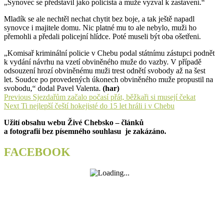
„Synovec se představil jako policista a muže vyzval k zastavení.“
Mladík se ale nechtěl nechat chytit bez boje, a tak ještě napadl
synovce i majitele domu. Nic platné mu to ale nebylo, muži ho
přemohli a předali policejní hlídce. Poté museli být oba ošetřeni.
„Komisař kriminální policie v Chebu podal státnímu zástupci podnět
k vydání návrhu na vzetí obviněného muže do vazby. V případě
odsouzení hrozí obviněnému muži trest odnětí svobody až na šest
let. Soudce po provedených úkonech obviněného muže propustil na
svobodu,“ dodal Pavel Valenta.
(har)
Navigace
Previous
Previous
Sjezdařům začalo počasí přát, běžkaři si musejí čekat
Next
post:
Next
Ti nejlepší čeští hokejisté do 15 let hráli i v Chebu
pro
post:
Užití obsahu webu Živé Chebsko – článků
příspěvek
a fotografií bez písemného souhlasu je zakázáno.
FACEBOOK