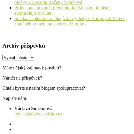
diváky v Divadle Boženy Němcové
Prodej auta nekončí předáním klíčků, stav přepisu si
zkontrolujte on-line
Srážka s autem ukončila jízdu cyklisty v Karlových Varech,
zraněného muže transportoval vrtulník
Archiv příspěvků
Archiv
příspěvků
Máte nějaký zajímavý postřeh?
Námět na příspěvek?
Chtěli byste s naším blogem spolupracovat?
Napište nám!
Václava Simeonová
redakce@zivechebsko.cz
facebook
instagram