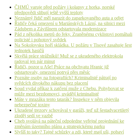
ČHMÚ varuje před požáry i kolapsy z horka, norské
předpovědi slibují ještě vyšší teploty
Neznámý řidič měl narazit do zaparkovaného auta a odjet
Řidiče čeká omezení u Mariánských Lázní, na silnici mezi
Zádubem a Závišínem odstartovala modernizace
Pád z několika metrů do řeky. Zraněnému cyklistovi pomáhali
policisté i pohotový svědek
Na Sokolovsku hoří skládka. U požáru v Tisové zasahuje šest
jednotek hasičů
Skvělá práce strážníků! Muž se z ukradeného elektrokola
radoval jen pár minut
Řidiči, pozor u Aše! Práce na obchvatu Hranic již
odstartovaly, omezení potrvá přes měsíc
Poznáte osoby na fotografiích? Kriminalisté pátrají po
svědcích divokého nákupu bez placení
Soud vydal příkaz k zatčení muže z Chebu. Pohybovat se
může mezi bezdomovci, uvádějí kriminalisté
Máte v mrazáku tento tatarák? Inspekce v něm objevila
nebezpečné toxiny
Ukradené trezory schovával v garáži, teď už šestadvacetiletý
zloděj sedí ve vazbě
Cheb svolává na páteční odpoledne veřejné projednání ke
změnám územního plánu a strategickému parku
Slyšíš to taky? Tajné schůzky a zdi, které mají uši, pobaví