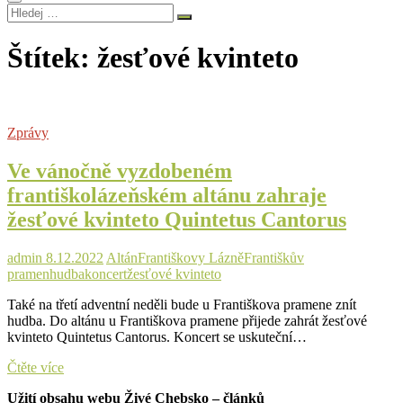
Hledej
…
Štítek:
žesťové kvinteto
Zprávy
Ve vánočně vyzdobeném
františkolázeňském altánu zahraje
žesťové kvinteto Quintetus Cantorus
admin
8.12.2022
Altán
Františkovy Lázně
Františkův
pramen
hudba
koncert
žesťové kvinteto
Také na třetí adventní neděli bude u Františkova pramene znít
hudba. Do altánu u Františkova pramene přijede zahrát žesťové
kvinteto Quintetus Cantorus. Koncert se uskuteční…
Ve
Čtěte více
vánočně
Užití obsahu webu Živé Chebsko – článků
vyzdobeném