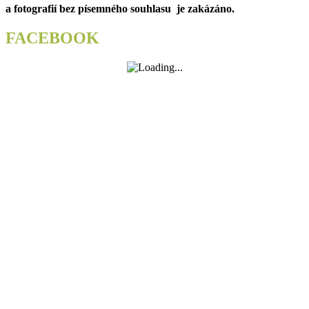
a fotografií bez písemného souhlasu je zakázáno.
františkolázeňském
altánu
zahraje
FACEBOOK
žesťové
kvinteto
Quintetus
Cantorus