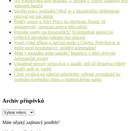
Na Sokolovsku hoří skládka. U požáru v Tisové zasahuje šest
jednotek hasičů
Skvělá práce strážníků! Muž se z ukradeného elektrokola
radoval jen pár minut
Řidiči, pozor u Aše! Práce na obchvatu Hranic již
odstartovaly, omezení potrvá přes měsíc
Poznáte osoby na fotografiích? Kriminalisté pátrají po
svědcích divokého nákupu bez placení
Soud vydal příkaz k zatčení muže z Chebu. Pohybovat se
může mezi bezdomovci, uvádějí kriminalisté
Máte v mrazáku tento tatarák? Inspekce v něm objevila
nebezpečné toxiny
Ukradené trezory schovával v garáži, teď už šestadvacetiletý
zloděj sedí ve vazbě
Cheb svolává na páteční odpoledne veřejné projednání ke
změnám územního plánu a strategickému parku
Archiv příspěvků
Archiv
příspěvků
Máte nějaký zajímavý postřeh?