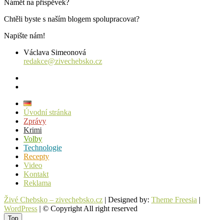
Námět na příspěvek?
Chtěli byste s naším blogem spolupracovat?
Napište nám!
Václava Simeonová
redakce@zivechebsko.cz
facebook
instagram
Úvodní stránka
Zprávy
Krimi
Volby
Technologie
Recepty
Video
Kontakt
Reklama
Živé Chebsko – zivechebsko.cz
| Designed by:
Theme Freesia
|
WordPress
| © Copyright All right reserved
Top