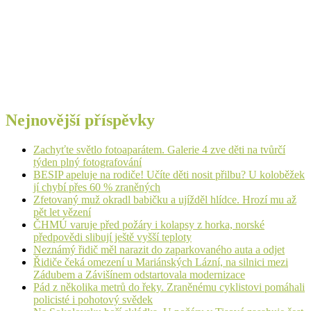
Nejnovější příspěvky
Zachyťte světlo fotoaparátem. Galerie 4 zve děti na tvůrčí
týden plný fotografování
BESIP apeluje na rodiče! Učíte děti nosit přilbu? U koloběžek
jí chybí přes 60 % zraněných
Zfetovaný muž okradl babičku a ujížděl hlídce. Hrozí mu až
pět let vězení
ČHMÚ varuje před požáry i kolapsy z horka, norské
předpovědi slibují ještě vyšší teploty
Neznámý řidič měl narazit do zaparkovaného auta a odjet
Řidiče čeká omezení u Mariánských Lázní, na silnici mezi
Zádubem a Závišínem odstartovala modernizace
Pád z několika metrů do řeky. Zraněnému cyklistovi pomáhali
policisté i pohotový svědek