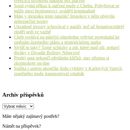
svědcích divokého nákupu bez placení
Soud vydal příkaz k zatčení muže z Chebu. Pohybovat se
může mezi bezdomovci, uvádějí kriminalisté
Máte v mrazáku tento tatarák? Inspekce v něm objevila
nebezpečné toxiny
Ukradené trezory schovával v garáži, teď už šestadvacetiletý
zloděj sedí ve vazbě
Cheb svolává na páteční odpoledne veřejné projednání ke
změnám územního plánu a strategickému parku
Slyšíš to taky? Tajné schůzky a zdi, které mají uši, pobaví
diváky v Divadle Boženy Němcové
Prodej auta nekončí předáním klíčků, stav přepisu si
zkontrolujte on-line
Srážka s autem ukončila jízdu cyklisty v Karlových Varech,
zraněného muže transportoval vrtulník
Archiv příspěvků
Archiv
příspěvků
Máte nějaký zajímavý postřeh?
Námět na příspěvek?