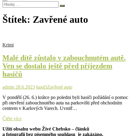
Hledej
…
Štítek:
Zavřené auto
Krimi
Malé dítě zůstalo v zabouchnutém autě.
Ven se dostalo ještě před příjezdem
hasičů
admin
28.6.2023
hasiči
Zavřené auto
V pondělí (26. 6.) krátce po poledni byli hasiči požádání o pomoc
při otevření zabouchnutého auta na parkovišti před obchodním
centrem v Karlových Varech. Uvnitř…
Malé
Čtěte více
dítě
Užití obsahu webu Živé Chebsko – článků
zůstalo
a fotografií bez písemného souhlasu je zakázáno.
v