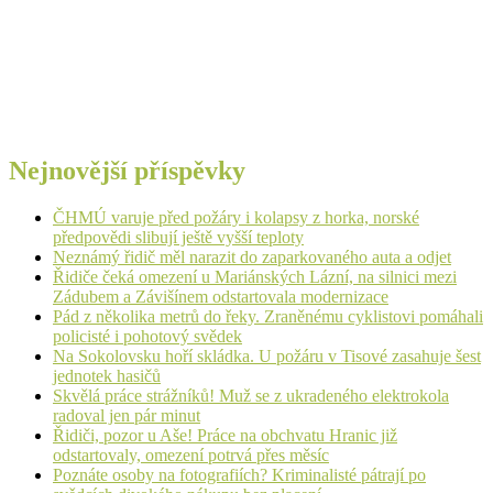
Nejnovější příspěvky
ČHMÚ varuje před požáry i kolapsy z horka, norské
předpovědi slibují ještě vyšší teploty
Neznámý řidič měl narazit do zaparkovaného auta a odjet
Řidiče čeká omezení u Mariánských Lázní, na silnici mezi
Zádubem a Závišínem odstartovala modernizace
Pád z několika metrů do řeky. Zraněnému cyklistovi pomáhali
policisté i pohotový svědek
Na Sokolovsku hoří skládka. U požáru v Tisové zasahuje šest
jednotek hasičů
Skvělá práce strážníků! Muž se z ukradeného elektrokola
radoval jen pár minut
Řidiči, pozor u Aše! Práce na obchvatu Hranic již
odstartovaly, omezení potrvá přes měsíc
Poznáte osoby na fotografiích? Kriminalisté pátrají po