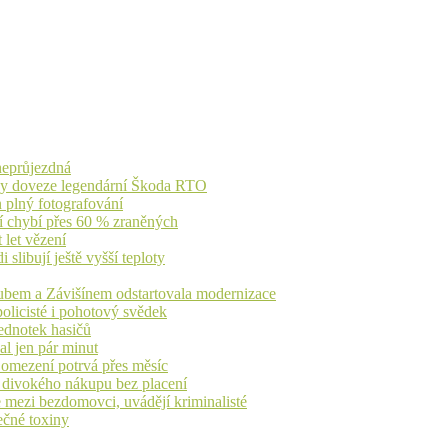
 neprůjezdná
íky doveze legendární Škoda RTO
n plný fotografování
jí chybí přes 60 % zraněných
 let vězení
libují ještě vyšší teploty
dubem a Závišínem odstartovala modernizace
olicisté i pohotový svědek
ednotek hasičů
al jen pár minut
, omezení potrvá přes měsíc
h divokého nákupu bez placení
 mezi bezdomovci, uvádějí kriminalisté
ečné toxiny