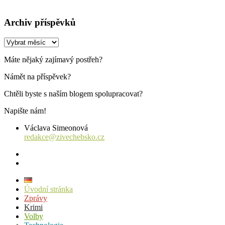
Archiv příspěvků
Archiv
příspěvků
Máte nějaký zajímavý postřeh?
Námět na příspěvek?
Chtěli byste s naším blogem spolupracovat?
Napište nám!
Václava Simeonová
redakce@zivechebsko.cz
facebook
instagram
Úvodní stránka
Zprávy
Krimi
Volby