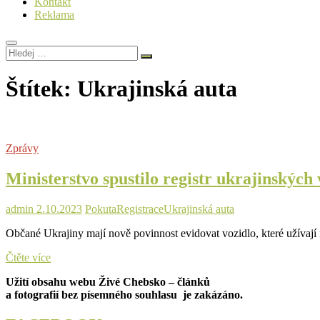
Kontakt
Reklama
Hledej
…
Štítek:
Ukrajinská auta
Zprávy
Ministerstvo spustilo registr ukrajinskýc
admin
2.10.2023
Pokuta
Registrace
Ukrajinská auta
Občané Ukrajiny mají nově povinnost evidovat vozidlo, které užívají
Ministerstvo
Čtěte více
spustilo
Užití obsahu webu Živé Chebsko – článků
registr
a fotografií bez písemného souhlasu je zakázáno.
ukrajinských
vozidel