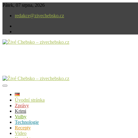
Skip
Pátek, 07 srpna, 2026
to
redakce@zivechebsko.cz
content
facebook
instagram
V našem regionu se stále něco děje.
Živé Chebsko – zivechebsko.cz
Úvodní stránka
Zprávy
Krimi
Volby
Technologie
Recepty
Video