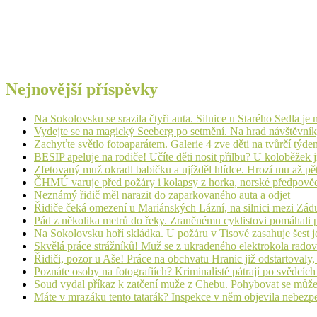
Nejnovější příspěvky
Na Sokolovsku se srazila čtyři auta. Silnice u Starého Sedla je
Vydejte se na magický Seeberg po setmění. Na hrad návštěvn
Zachyťte světlo fotoaparátem. Galerie 4 zve děti na tvůrčí týde
BESIP apeluje na rodiče! Učíte děti nosit přilbu? U koloběžek 
Zfetovaný muž okradl babičku a ujížděl hlídce. Hrozí mu až pět
ČHMÚ varuje před požáry i kolapsy z horka, norské předpovědi s
Neznámý řidič měl narazit do zaparkovaného auta a odjet
Řidiče čeká omezení u Mariánských Lázní, na silnici mezi Zá
Pád z několika metrů do řeky. Zraněnému cyklistovi pomáhali p
Na Sokolovsku hoří skládka. U požáru v Tisové zasahuje šest j
Skvělá práce strážníků! Muž se z ukradeného elektrokola radov
Řidiči, pozor u Aše! Práce na obchvatu Hranic již odstartovaly
Poznáte osoby na fotografiích? Kriminalisté pátrají po svědcíc
Soud vydal příkaz k zatčení muže z Chebu. Pohybovat se může
Máte v mrazáku tento tatarák? Inspekce v něm objevila nebezp