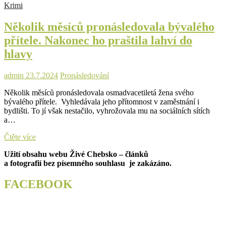
Krimi
a
utíkal
Několik měsíců pronásledovala bývalého
před
policisty
přítele. Nakonec ho praštila lahví do
–
hlavy
Měl
platný
zákaz
admin
23.7.2024
Pronásledování
řízení
a
Několik měsíců pronásledovala osmadvacetiletá žena svého
byl
bývalého přítele. Vyhledávala jeho přítomnost v zaměstnání i
vyhoštěn
bydlišti. To jí však nestačilo, vyhrožovala mu na sociálních sítích
a…
Několik
Čtěte více
měsíců
Užití obsahu webu Živé Chebsko – článků
pronásledovala
a fotografií bez písemného souhlasu je zakázáno.
bývalého
přítele.
Nakonec
FACEBOOK
ho
praštila
lahví
do