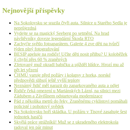
Nejnovější příspěvky
Na Sokolovsku se srazila čtyři auta. Silnice u Starého Sedla je
neprůjezdná
Vydejte se na magický Seeberg po setmění. Na hrad
návštěvníky doveze legendární Škoda RTO
Zachyťte světlo fotoaparátem. Galerie 4 zve děti na tvůrčí
týden plný fotografování
BESIP apeluje na rodiče! Učíte děti nosit přilbu? U koloběžek
jí chybí přes 60 % zraněných
Zfetovaný muž okradl babičku a ujížděl hlídce. Hrozí mu až
pět let vězení
ČHMÚ varuje před požáry i kolapsy z horka, norské
předpovědi slibují ještě vyšší teploty
Neznámý řidič měl narazit do zaparkovaného auta a odjet
Řidiče čeká omezení u Mariánských Lázní, na silnici mezi
Zádubem a Závišínem odstartovala modernizace
Pád z několika metrů do řeky. Zraněnému cyklistovi pomáhali
policisté i pohotový svědek
Na Sokolovsku hoří skládka. U požáru v Tisové zasahuje šest
jednotek hasičů
Skvělá práce strážníků! Muž se z ukradeného elektrokola
radoval jen pár minut