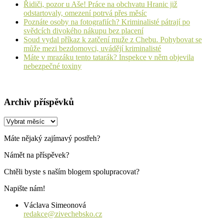
Řidiči, pozor u Aše! Práce na obchvatu Hranic již
odstartovaly, omezení potrvá přes měsíc
Poznáte osoby na fotografiích? Kriminalisté pátrají po
svědcích divokého nákupu bez placení
Soud vydal příkaz k zatčení muže z Chebu. Pohybovat se
může mezi bezdomovci, uvádějí kriminalisté
Máte v mrazáku tento tatarák? Inspekce v něm objevila
nebezpečné toxiny
Archiv příspěvků
Archiv
příspěvků
Máte nějaký zajímavý postřeh?
Námět na příspěvek?
Chtěli byste s naším blogem spolupracovat?
Napište nám!
Václava Simeonová
redakce@zivechebsko.cz