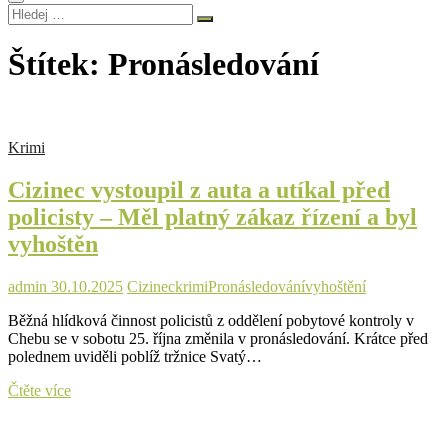
Hledej
…
Štítek:
Pronásledování
Krimi
Cizinec vystoupil z auta a utíkal před
policisty – Měl platný zákaz řízení a byl
vyhoštěn
admin
30.10.2025
Cizinec
krimi
Pronásledování
vyhoštění
Běžná hlídková činnost policistů z oddělení pobytové kontroly v
Chebu se v sobotu 25. října změnila v pronásledování. Krátce před
polednem uviděli poblíž tržnice Svatý…
Cizinec
Čtěte více
vystoupil
z
auta