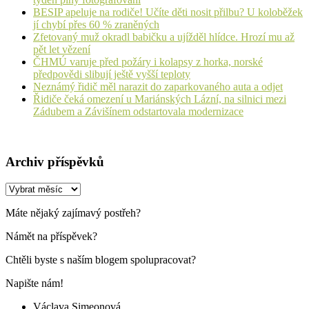
BESIP apeluje na rodiče! Učíte děti nosit přilbu? U koloběžek
jí chybí přes 60 % zraněných
Zfetovaný muž okradl babičku a ujížděl hlídce. Hrozí mu až
pět let vězení
ČHMÚ varuje před požáry i kolapsy z horka, norské
předpovědi slibují ještě vyšší teploty
Neznámý řidič měl narazit do zaparkovaného auta a odjet
Řidiče čeká omezení u Mariánských Lázní, na silnici mezi
Zádubem a Závišínem odstartovala modernizace
Archiv příspěvků
Archiv
příspěvků
Máte nějaký zajímavý postřeh?
Námět na příspěvek?
Chtěli byste s naším blogem spolupracovat?
Napište nám!
Václava Simeonová