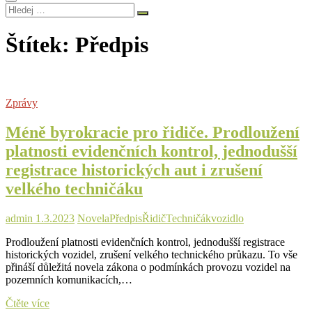
Hledej
…
Štítek:
Předpis
Zprávy
Méně byrokracie pro řidiče. Prodloužení
platnosti evidenčních kontrol, jednodušší
registrace historických aut i zrušení
velkého techničáku
admin
1.3.2023
Novela
Předpis
Řidič
Techničák
vozidlo
Prodloužení platnosti evidenčních kontrol, jednodušší registrace
historických vozidel, zrušení velkého technického průkazu. To vše
přináší důležitá novela zákona o podmínkách provozu vozidel na
pozemních komunikacích,…
Méně
Čtěte více