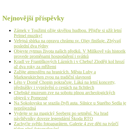
Nejnovější příspěvky
Zámek v Toužimi ožije skvělou hudbou. Přijďte si užít letní
Pelmel muziky!
Veřejná sbírka na opravu chrámu sv. Olgy finišuje. Zbývají
poslední dva týdny
Objevte rytmus života našich předků. V Milíkově vás historik
provede proměnami hospodaření i svátků
Kradl ve Františkových Lázních i v Chebu! Zloději kol hrozí
až dva roky za mřížemi
Zažijte atmosféru na hranicích. Města Luby a
Markneukirchen zvou na tradiční slavnosti
Léto v Domě Chopin pokračuje. Láká na letní koncerty,
přednášky i vyprávění o cestách na fichtlech
Chebské muzeum zve na sobotu plnou archeologických
objevů v Pomezné
Na Sokolovsku se srazila čtyři auta. Silnice u Starého Sedla je
neprůjezdná
Vydejte se na magický Seeberg po setmění. Na hrad
návštěvníky doveze legendární Škoda RTO
Zachyťte světlo fotoaparátem. Galerie 4 zve děti na tvůrčí
týden plný fotografování