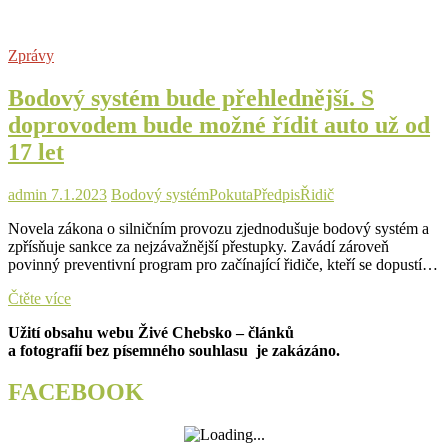
byrokracie
pro
řidiče.
Zprávy
Prodloužení
platnosti
Bodový systém bude přehlednější. S
evidenčních
kontrol,
doprovodem bude možné řídit auto už od
jednodušší
17 let
registrace
historických
aut
admin
7.1.2023
Bodový systém
Pokuta
Předpis
Řidič
i
zrušení
Novela zákona o silničním provozu zjednodušuje bodový systém a
velkého
zpřísňuje sankce za nejzávažnější přestupky. Zavádí zároveň
techničáku
povinný preventivní program pro začínající řidiče, kteří se dopustí…
Bodový
Čtěte více
systém
Užití obsahu webu Živé Chebsko – článků
bude
a fotografií bez písemného souhlasu je zakázáno.
přehlednější.
S
doprovodem
FACEBOOK
bude
možné
řídit