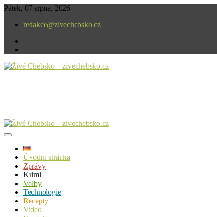
Skip
Pátek, 07 srpna, 2026
to
redakce@zivechebsko.cz
content
facebook
instagram
V našem regionu se stále něco děje.
Živé Chebsko – zivechebsko.cz
Úvodní stránka
Zprávy
Krimi
Volby
Technologie
Recepty
Video