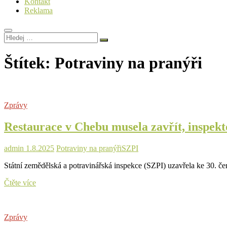
Kontakt
Reklama
Hledej
…
Štítek:
Potraviny na pranýři
Zprávy
Restaurace v Chebu musela zavřít, inspekto
admin
1.8.2025
Potraviny na pranýři
SZPI
Státní zemědělská a potravinářská inspekce (SZPI) uzavřela ke 30. če
Restaurace
Čtěte více
v
Chebu
musela
Zprávy
zavřít,