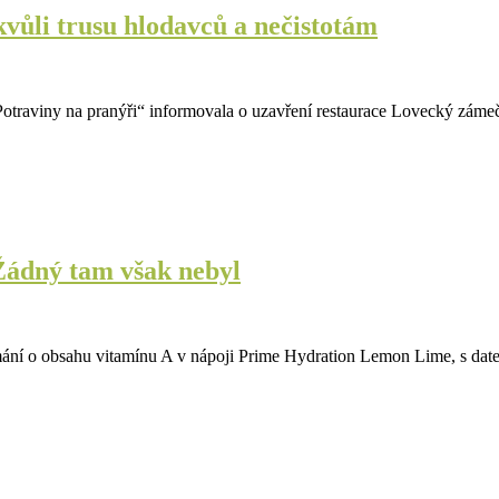
ůli trusu hlodavců a nečistotám
„Potraviny na pranýři“ informovala o uzavření restaurace Lovecký zá
 Žádný tam však nebyl
lamání o obsahu vitamínu A v nápoji Prime Hydration Lemon Lime, s dat