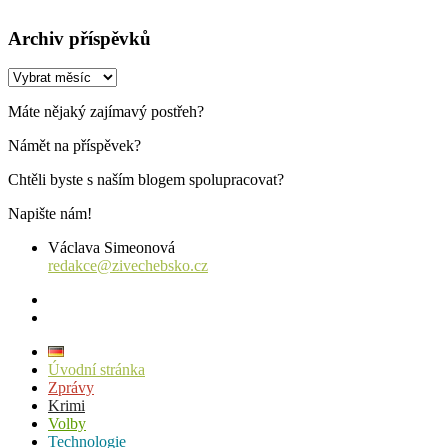
Archiv příspěvků
Archiv
příspěvků
Máte nějaký zajímavý postřeh?
Námět na příspěvek?
Chtěli byste s naším blogem spolupracovat?
Napište nám!
Václava Simeonová
redakce@zivechebsko.cz
facebook
instagram
Úvodní stránka
Zprávy
Krimi
Volby
Technologie