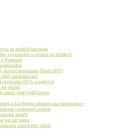
vou na tradiční slavnosti
ky i vyprávění o cestách na fichtlech
ů v Pomezné
 neprůjezdná
íky doveze legendární Škoda RTO
n plný fotografování
jí chybí přes 60 % zraněných
 let vězení
libují ještě vyšší teploty
dubem a Závišínem odstartovala modernizace
olicisté i pohotový svědek
ednotek hasičů
al jen pár minut
, omezení potrvá přes měsíc