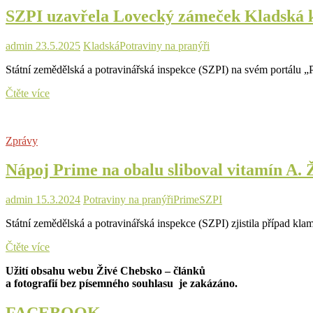
inspektoři
SZPI uzavřela Lovecký zámeček Kladská kv
tam
našli
myší
admin
23.5.2025
Kladská
Potraviny na pranýři
trus
Státní zemědělská a potravinářská inspekce (SZPI) na svém portálu 
SZPI
Čtěte více
uzavřela
Lovecký
zámeček
Zprávy
Kladská
kvůli
Nápoj Prime na obalu sliboval vitamín A.
trusu
hlodavců
a
admin
15.3.2024
Potraviny na pranýři
Prime
SZPI
nečistotám
Státní zemědělská a potravinářská inspekce (SZPI) zjistila případ k
Nápoj
Čtěte více
Prime
Užití obsahu webu Živé Chebsko – článků
na
a fotografií bez písemného souhlasu je zakázáno.
obalu
sliboval
vitamín