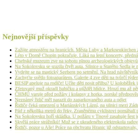
Nejnovější příspěvky
Zažijte atmosféru na hranicích. Města Luby a Markneukirchen z
Léto v Domě Chopin pokračuje. Láká na letní koncerty, přednáš
Chebské muzeum zve na sobotu plnou archeologických objev
Na Sokolovsku se srazila čtyři auta. Silnice u Starého Sedla je
Vydejte se na magický Seeberg po setmění. Na hrad návštěvn
Zachyťte světlo fotoaparátem. Galerie 4 zve děti na tvůrčí týde
BESIP apeluje na rodiče! Učíte děti nosit přilbu? U koloběžek 
Zfetovaný muž okradl babičku a ujížděl hlídce. Hrozí mu až pět
ČHMÚ varuje před požáry i kolapsy z horka, norské předpovědi s
Neznámý řidič měl narazit do zaparkovaného auta a odjet
Řidiče čeká omezení u Mariánských Lázní, na silnici mezi Zá
Pád z několika metrů do řeky. Zraněnému cyklistovi pomáhali p
Na Sokolovsku hoří skládka. U požáru v Tisové zasahuje šest j
Skvělá práce strážníků! Muž se z ukradeného elektrokola radov
Řidiči, pozor u Aše! Práce na obchvatu Hranic již odstartovaly