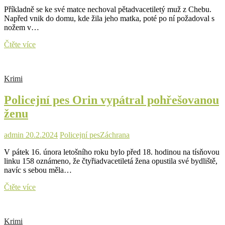
Příkladně se ke své matce nechoval pětadvacetiletý muž z Chebu.
Napřed vnik do domu, kde žila jeho matka, poté po ní požadoval s
nožem v…
Ohrožoval
Čtěte více
matku
nožem
a
Krimi
chtěl
po
Policejní pes Orin vypátral pohřešovanou
ní
peníze.
ženu
Policejní
pes
Kar
admin
20.2.2024
Policejní pes
Záchrana
šel
V pátek 16. února letošního roku bylo před 18. hodinou na tísňovou
neomylně
linku 158 oznámeno, že čtyřiadvacetiletá žena opustila své bydliště,
po
navíc s sebou měla…
jeho
stopě
Policejní
Čtěte více
pes
Orin
vypátral
Krimi
pohřešovanou