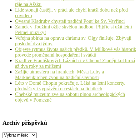
ráje na Ašsku
Lidé stonají častěji, v práci ale chybí kratší dobu než před
covidem
Ovesné Kladruby chystají tradiční Pouť ke Sv. Vavřinci
Zámek v Toužimi ožije skvělou hudbou. Přijďte si užít letní
Pelmel muziky!
Veřejná sbírka na opravu chrámu sv. Olgy finišuje. Zbývají
poslední dva týdny
Objevte rytmus života našich předků. V Milíkově vás historik
provede proměnami hospodaření i svátků
Kradl ve Františkových Lázních i v Chebu! Zloději kol hrozí
až dva roky za mřížemi
Zažijte atmosféru na hranicích. Města Luby a
Markneukirchen zvou na tradiční slavnosti
Léto v Domě Chopin pokračuje. Láká na letní koncerty,
přednášky i vyprávění o cestách na fichtlech
Chebské muzeum zve na sobotu plnou archeologických
objevů v Pomezné
Archiv příspěvků
Archiv