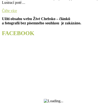
Lustrací poté…
Policejní
Čtěte více
pes
Užití obsahu webu Živé Chebsko – článků
Copper
a fotografií bez písemného souhlasu je zakázáno.
vypátral
muže
ukrytého
FACEBOOK
v
řece