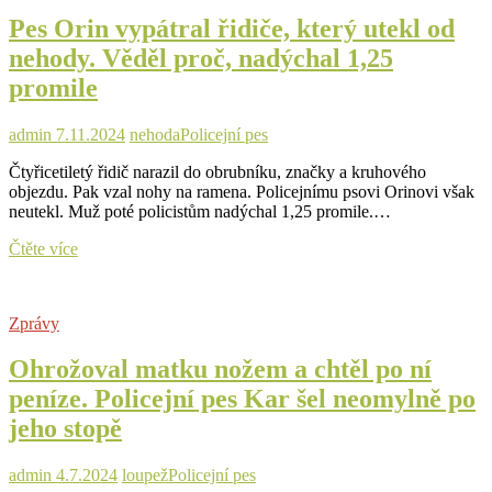
po
Pes Orin vypátral řidiče, který utekl od
stopě,
zloděje
nehody. Věděl proč, nadýchal 1,25
vytáhl
promile
z
houští
admin
7.11.2024
nehoda
Policejní pes
Čtyřicetiletý řidič narazil do obrubníku, značky a kruhového
objezdu. Pak vzal nohy na ramena. Policejnímu psovi Orinovi však
neutekl. Muž poté policistům nadýchal 1,25 promile.…
Pes
Čtěte více
Orin
vypátral
řidiče,
Zprávy
který
utekl
Ohrožoval matku nožem a chtěl po ní
od
nehody.
peníze. Policejní pes Kar šel neomylně po
Věděl
jeho stopě
proč,
nadýchal
1,25
admin
4.7.2024
loupež
Policejní pes
promile