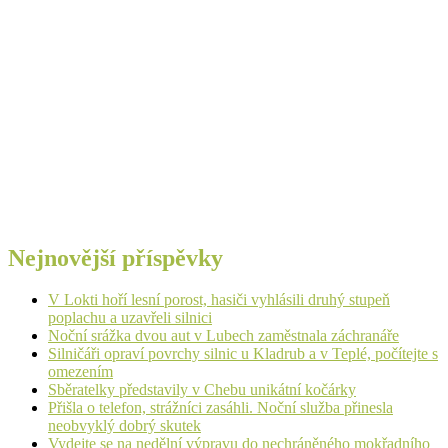
Nejnovější příspěvky
V Lokti hoří lesní porost, hasiči vyhlásili druhý stupeň
poplachu a uzavřeli silnici
Noční srážka dvou aut v Lubech zaměstnala záchranáře
Silničáři opraví povrchy silnic u Kladrub a v Teplé, počítejte s
omezením
Sběratelky představily v Chebu unikátní kočárky
Přišla o telefon, strážníci zasáhli. Noční služba přinesla
neobvyklý dobrý skutek
Vydejte se na nedělní výpravu do nechráněného mokřadního