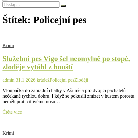
Hledej
…
Štítek:
Policejní pes
Krimi
Služební pes Vigo šel neomylně po stopě,
zloděje vytáhl z houští
admin
31.1.2026
krádež
Policejní pes
Zloději
Vloupačka do zahradní chatky v Aši měla pro dvojici pachatelů
nečekaně rychlou dohru. I když se pokusili zmizet v hustém porostu,
neměli proti citlivému nosu…
Služební
Čtěte více
pes
Vigo
šel
Krimi
neomylně