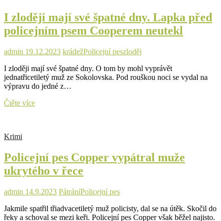
ženu
I zloději mají své špatné dny. Lapka před
policejním psem Cooperem neutekl
admin
19.12.2023
krádež
Policejní pes
zloděj
I zloději mají své špatné dny. O tom by mohl vyprávět
jednatřicetiletý muž ze Sokolovska. Pod rouškou noci se vydal na
výpravu do jedné z…
I
Čtěte více
zloději
mají
své
Krimi
špatné
dny.
Policejní pes Copper vypátral muže
Lapka
před
ukrytého v řece
policejním
psem
Cooperem
admin
14.9.2023
Pátrání
Policejní pes
neutekl
Jakmile spatřil třiadvacetiletý muž policisty, dal se na útěk. Skočil do
řeky a schoval se mezi keři. Policejní pes Copper však běžel najisto.