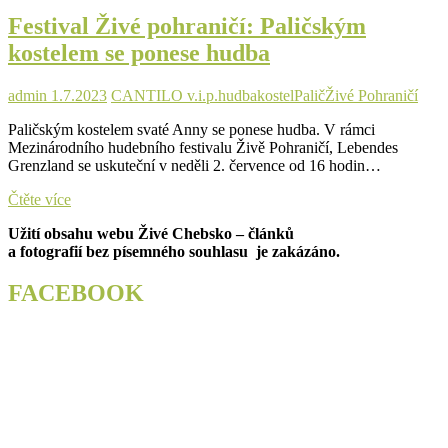
konat
Festival Živé pohraničí: Paličským
slavnostní
mše
kostelem se ponese hudba
ke
svátku
Svaté
admin
1.7.2023
CANTILO v.i.p.
hudba
kostel
Palič
Živé Pohraničí
Anny
Paličským kostelem svaté Anny se ponese hudba. V rámci
Mezinárodního hudebního festivalu Živě Pohraničí, Lebendes
Grenzland se uskuteční v neděli 2. července od 16 hodin…
Festival
Čtěte více
Živé
Užití obsahu webu Živé Chebsko – článků
pohraničí:
a fotografií bez písemného souhlasu je zakázáno.
Paličským
kostelem
se
FACEBOOK
ponese
hudba