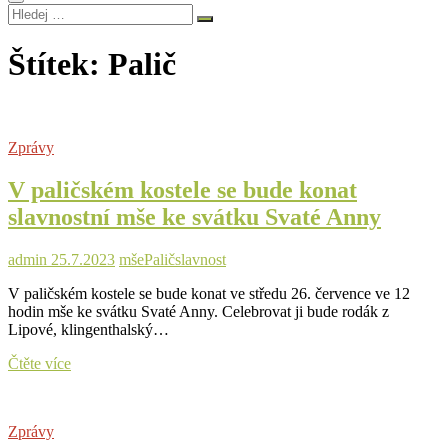
Hledej
…
Štítek:
Palič
Zprávy
V paličském kostele se bude konat
slavnostní mše ke svátku Svaté Anny
admin
25.7.2023
mše
Palič
slavnost
V paličském kostele se bude konat ve středu 26. července ve 12
hodin mše ke svátku Svaté Anny. Celebrovat ji bude rodák z
Lipové, klingenthalský…
V
Čtěte více
paličském
kostele
se
Zprávy
bude