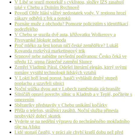
V Libé se srazil motorkář s cyklistou, složky IZS zasahují
také v Chebu a Dolním Rychnově
Povodí Ohře hlásí vážný nedostatek vody. V regionu hrozí
zákazy odběrů z řek a potoků
Poznáte muže z obchodu? Pomozte policistům s identifikací
podezřelého
V Chebu se srazila dvě auta, křižovatku Wolkerovy a
Pivovarské blokuje nehoda
Proč mléko za šest korun ničí české zemědělce? Lukáš
Kovanda rozkrývá marketingový trik
Srpnové nebe nabídne nevšední podívanou: Česko čeká ve
středu 12. srpna částečné zatmění Slunce
Zemřel Vladimír Páral. Odešel literární elegán, který svými
romány vystihl technologii lidských vztahů
V Lokti hoří lesní porost, hasiči vyhlásili druhý stupeň
poplachu a uzavřeli silnici
Noční srážka dvou aut v Lubech zaměstnala záchranáře
Silničáři opraví povrchy silnic u Kladrub a v Teplé, počítejte s
omezením
Sběratelky představily v Chebu unikátní kočárky
Přišla o telefon, strážníci zasáhli. Noční služba přinesla
neobvyklý dobrý skutek
Vydejte se na nedělní výpravu do nechráněného mokřadního
ráje na Ašsku
Lidé stonají častěji, v práci ale chybí kratší dobu než před