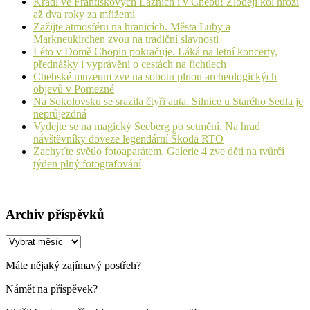
Kradl ve Františkových Lázních i v Chebu! Zloději kol hrozí
až dva roky za mřížemi
Zažijte atmosféru na hranicích. Města Luby a
Markneukirchen zvou na tradiční slavnosti
Léto v Domě Chopin pokračuje. Láká na letní koncerty,
přednášky i vyprávění o cestách na fichtlech
Chebské muzeum zve na sobotu plnou archeologických
objevů v Pomezné
Na Sokolovsku se srazila čtyři auta. Silnice u Starého Sedla je
neprůjezdná
Vydejte se na magický Seeberg po setmění. Na hrad
návštěvníky doveze legendární Škoda RTO
Zachyťte světlo fotoaparátem. Galerie 4 zve děti na tvůrčí
týden plný fotografování
Archiv příspěvků
Archiv
příspěvků
Máte nějaký zajímavý postřeh?
Námět na příspěvek?