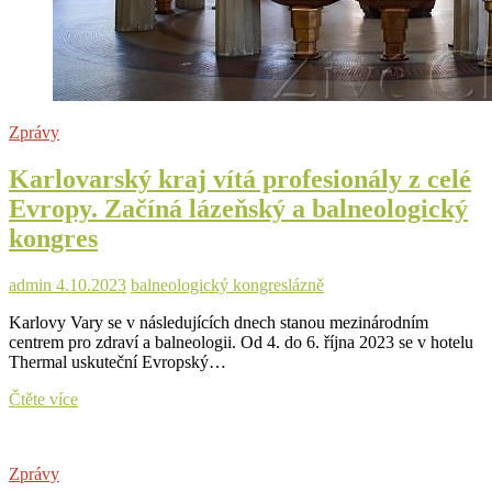
Zprávy
Karlovarský kraj vítá profesionály z celé
Evropy. Začíná lázeňský a balneologický
kongres
admin
4.10.2023
balneologický kongres
lázně
Karlovy Vary se v následujících dnech stanou mezinárodním
centrem pro zdraví a balneologii. Od 4. do 6. října 2023 se v hotelu
Thermal uskuteční Evropský…
Karlovarský
Čtěte více
kraj
vítá
profesionály
Zprávy
z