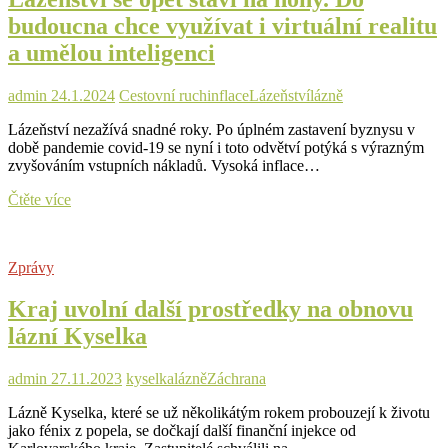
budoucna chce využívat i virtuální realitu
a umělou inteligenci
admin
24.1.2024
Cestovní ruch
inflace
Lázeňství
lázně
Lázeňství nezažívá snadné roky. Po úplném zastavení byznysu v
době pandemie covid-19 se nyní i toto odvětví potýká s výrazným
zvyšováním vstupních nákladů. Vysoká inflace…
Lázeňství
Čtěte více
se
opět
staví
Zprávy
na
nohy.
Kraj uvolní další prostředky na obnovu
Do
budoucna
lázní Kyselka
chce
využívat
i
admin
27.11.2023
kyselka
lázně
Záchrana
virtuální
Lázně Kyselka, které se už několikátým rokem probouzejí k životu
realitu
jako fénix z popela, se dočkají další finanční injekce od
a