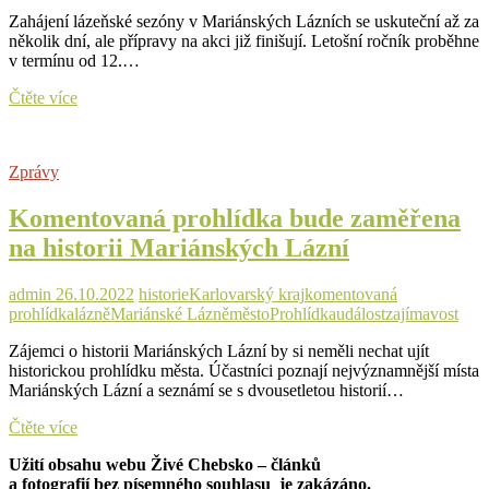
kongres
Zahájení lázeňské sezóny v Mariánských Lázních se uskuteční až za
několik dní, ale přípravy na akci již finišují. Letošní ročník proběhne
v termínu od 12.…
Mariánskolázeňští
Čtěte více
připravují
vkročení
do
Zprávy
nové
sezóny.
Komentovaná prohlídka bude zaměřena
Zazpívat
přijede
na historii Mariánských Lázní
Marta
Jandová
i
admin
26.10.2022
historie
Karlovarský kraj
komentovaná
Kamelot
prohlídka
lázně
Mariánské Lázně
město
Prohlídka
událost
zajímavost
Zájemci o historii Mariánských Lázní by si neměli nechat ujít
historickou prohlídku města. Účastníci poznají nejvýznamnější místa
Mariánských Lázní a seznámí se s dvousetletou historií…
Komentovaná
Čtěte více
prohlídka
Užití obsahu webu Živé Chebsko – článků
bude
a fotografií bez písemného souhlasu je zakázáno.
zaměřena