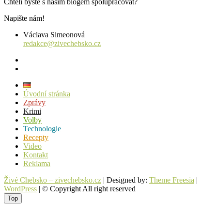
Chtěli byste s naším blogem spolupracovat?
Napište nám!
Václava Simeonová
redakce@zivechebsko.cz
facebook
instagram
Úvodní stránka
Zprávy
Krimi
Volby
Technologie
Recepty
Video
Kontakt
Reklama
Živé Chebsko – zivechebsko.cz
| Designed by:
Theme Freesia
|
WordPress
| © Copyright All right reserved
Top