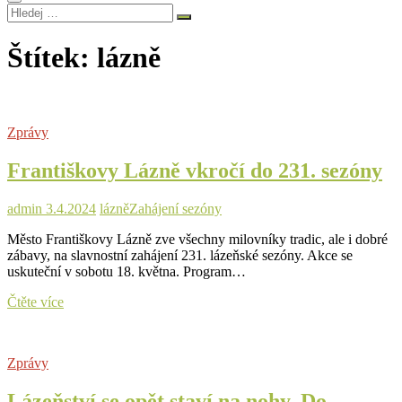
Hledej
…
Štítek:
lázně
Zprávy
Františkovy Lázně vkročí do 231. sezóny
admin
3.4.2024
lázně
Zahájení sezóny
Město Františkovy Lázně zve všechny milovníky tradic, ale i dobré
zábavy, na slavnostní zahájení 231. lázeňské sezóny. Akce se
uskuteční v sobotu 18. května. Program…
Františkovy
Čtěte více
Lázně
vkročí
do
Zprávy
231.
sezóny
Lázeňství se opět staví na nohy. Do