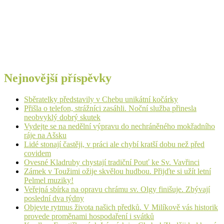
Nejnovější příspěvky
Sběratelky představily v Chebu unikátní kočárky
Přišla o telefon, strážníci zasáhli. Noční služba přinesla
neobvyklý dobrý skutek
Vydejte se na nedělní výpravu do nechráněného mokřadního
ráje na Ašsku
Lidé stonají častěji, v práci ale chybí kratší dobu než před
covidem
Ovesné Kladruby chystají tradiční Pouť ke Sv. Vavřinci
Zámek v Toužimi ožije skvělou hudbou. Přijďte si užít letní
Pelmel muziky!
Veřejná sbírka na opravu chrámu sv. Olgy finišuje. Zbývají
poslední dva týdny
Objevte rytmus života našich předků. V Milíkově vás historik
provede proměnami hospodaření i svátků