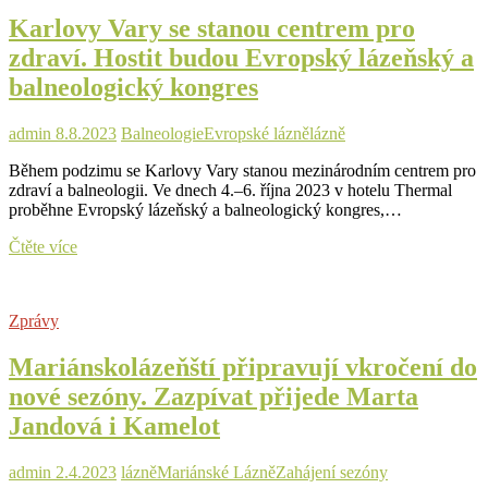
celé
Karlovy Vary se stanou centrem pro
Evropy.
Začíná
zdraví. Hostit budou Evropský lázeňský a
lázeňský
balneologický kongres
a
balneologický
kongres
admin
8.8.2023
Balneologie
Evropské lázně
lázně
Během podzimu se Karlovy Vary stanou mezinárodním centrem pro
zdraví a balneologii. Ve dnech 4.–6. října 2023 v hotelu Thermal
proběhne Evropský lázeňský a balneologický kongres,…
Karlovy
Čtěte více
Vary
se
stanou
Zprávy
centrem
pro
Mariánskolázeňští připravují vkročení do
zdraví.
Hostit
nové sezóny. Zazpívat přijede Marta
budou
Jandová i Kamelot
Evropský
lázeňský
a
admin
2.4.2023
lázně
Mariánské Lázně
Zahájení sezóny
balneologický