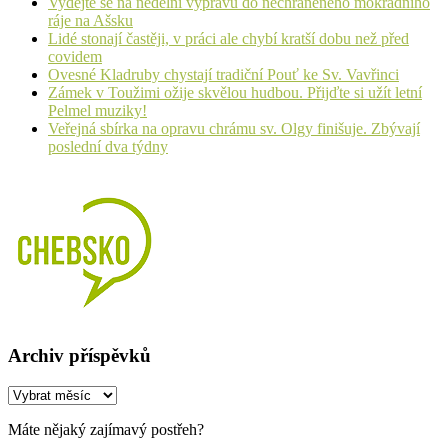
Vydejte se na nedělní výpravu do nechráněného mokřadního
ráje na Ašsku
Lidé stonají častěji, v práci ale chybí kratší dobu než před
covidem
Ovesné Kladruby chystají tradiční Pouť ke Sv. Vavřinci
Zámek v Toužimi ožije skvělou hudbou. Přijďte si užít letní
Pelmel muziky!
Veřejná sbírka na opravu chrámu sv. Olgy finišuje. Zbývají
poslední dva týdny
Archiv příspěvků
Archiv
příspěvků
Máte nějaký zajímavý postřeh?