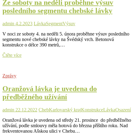
Ze soboty na neděli proběhne výsuv
na
Švédský
posledního segmentu chebské lávky
vrch
od
roku
admin
4.2.2023
Lávka
Segment
Výsuv
2022
V noci ze soboty 4. na neděli 5. února proběhne výsuv posledního
segmentu nové chebské lávky na Švédský vrch. Betonová
konstrukce o délce 390 metrů,…
Ze
Čtěte více
soboty
na
neděli
Zprávy
proběhne
výsuv
Oranžová lávka je uvedena do
posledního
segmentu
předběžného užívání
chebské
lávky
admin
22.12.2022
Cheb
Karlovarský kraj
Konstrukce
Lávka
Osazení
Oranžová lávka je uvedena od středy 21. prosince do předběžného
užívání, podle smlouvy měla hotová do března příštího roku. Nad
frekventovanou Ašskou ulici v Chebu…