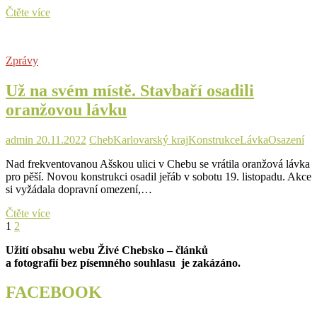
Oranžová
Čtěte více
lávka
je
uvedena
Zprávy
do
předběžného
Už na svém místě. Stavbaří osadili
užívání
oranžovou lávku
admin
20.11.2022
Cheb
Karlovarský kraj
Konstrukce
Lávka
Osazení
Nad frekventovanou Ašskou ulici v Chebu se vrátila oranžová lávka
pro pěší. Novou konstrukci osadil jeřáb v sobotu 19. listopadu. Akce
si vyžádala dopravní omezení,…
Už
Čtěte více
Stránkování
Page
Page
Next
na
1
2
page
svém
příspěvků
Užití obsahu webu Živé Chebsko – článků
místě.
a fotografií bez písemného souhlasu je zakázáno.
Stavbaří
osadili
oranžovou
FACEBOOK
lávku