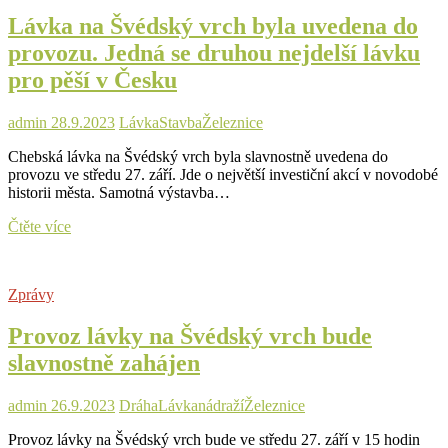
chebské
Lávka na Švédský vrch byla uvedena do
lávky
na
provozu. Jedná se druhou nejdelší lávku
Švédský
pro pěší v Česku
vrch
admin
28.9.2023
Lávka
Stavba
Železnice
Chebská lávka na Švédský vrch byla slavnostně uvedena do
provozu ve středu 27. září. Jde o největší investiční akcí v novodobé
historii města. Samotná výstavba…
Lávka
Čtěte více
na
Švédský
vrch
Zprávy
byla
uvedena
Provoz lávky na Švédský vrch bude
do
provozu.
slavnostně zahájen
Jedná
se
druhou
admin
26.9.2023
Dráha
Lávka
nádraží
Železnice
nejdelší
Provoz lávky na Švédský vrch bude ve středu 27. září v 15 hodin
lávku