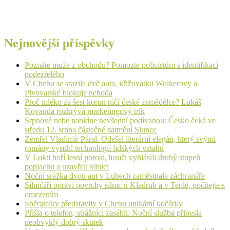
Nejnovější příspěvky
Poznáte muže z obchodu? Pomozte policistům s identifikací
podezřelého
V Chebu se srazila dvě auta, křižovatku Wolkerovy a
Pivovarské blokuje nehoda
Proč mléko za šest korun ničí české zemědělce? Lukáš
Kovanda rozkrývá marketingový trik
Srpnové nebe nabídne nevšední podívanou: Česko čeká ve
středu 12. srpna částečné zatmění Slunce
Zemřel Vladimír Páral. Odešel literární elegán, který svými
romány vystihl technologii lidských vztahů
V Lokti hoří lesní porost, hasiči vyhlásili druhý stupeň
poplachu a uzavřeli silnici
Noční srážka dvou aut v Lubech zaměstnala záchranáře
Silničáři opraví povrchy silnic u Kladrub a v Teplé, počítejte s
omezením
Sběratelky představily v Chebu unikátní kočárky
Přišla o telefon, strážníci zasáhli. Noční služba přinesla
neobvyklý dobrý skutek