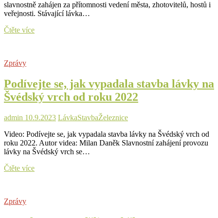
slavnostně zahájen za přítomnosti vedení města, zhotovitelů, hostů i
pro
veřejnosti. Stávající lávka…
pěší
v
Provoz
Čtěte více
Česku
lávky
na
Švédský
Zprávy
vrch
bude
Podívejte se, jak vypadala stavba lávky na
slavnostně
zahájen
Švédský vrch od roku 2022
admin
10.9.2023
Lávka
Stavba
Železnice
Video: Podívejte se, jak vypadala stavba lávky na Švédský vrch od
roku 2022. Autor videa: Milan Daněk Slavnostní zahájení provozu
lávky na Švédský vrch se…
Podívejte
Čtěte více
se,
jak
vypadala
Zprávy
stavba
lávky