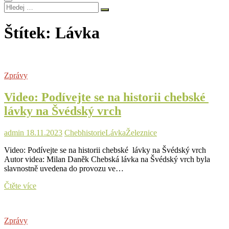
Hledej
…
Štítek:
Lávka
Zprávy
Video: Podívejte se na historii chebské
lávky na Švédský vrch
admin
18.11.2023
Cheb
historie
Lávka
Železnice
Video: Podívejte se na historii chebské lávky na Švédský vrch
Autor videa: Milan Daněk Chebská lávka na Švédský vrch byla
slavnostně uvedena do provozu ve…
Video:
Čtěte více
Podívejte
se
na
Zprávy
historii